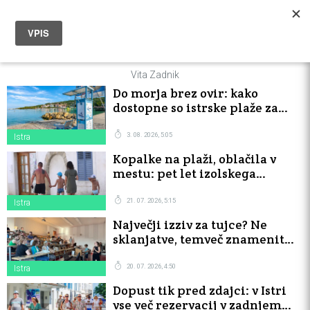
Vita Zadnik
Do morja brez ovir: kako
dostopne so istrske plaže za
invalide?
3. 08. 2026, 5:05
Istra
Kopalke na plaži, oblačila v
mestu: pet let izolskega
odloka brez ene same globe
21. 07. 2026, 5:15
Istra
Največji izziv za tujce? Ne
sklanjatve, temveč znamenita
slovenska dvojina.
20. 07. 2026, 4:50
Istra
Dopust tik pred zdajci: v Istri
vse več rezervacij v zadnjem