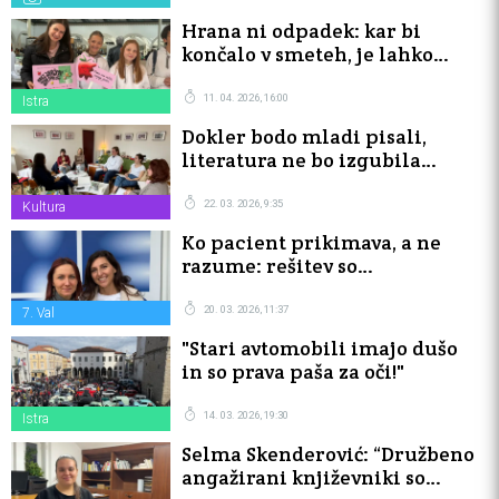
Hrana ni odpadek: kar bi
končalo v smeteh, je lahko
kosilo
11. 04. 2026, 16:00
Istra
Dokler bodo mladi pisali,
literatura ne bo izgubila
glasu
22. 03. 2026, 9:35
Kultura
Ko pacient prikimava, a ne
razume: rešitev so
medkulturni mediatorji
20. 03. 2026, 11:37
7. Val
"Stari avtomobili imajo dušo
in so prava paša za oči!"
14. 03. 2026, 19:30
Istra
Selma Skenderović: “Družbeno
angažirani književniki so