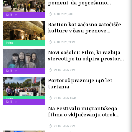
pomeni, da pogrešamo
Libertas"
6. 10. 2025, 5:00
Kultura
Bastion kot začasno zatočišče
kulture v času prenove
Libertasa
4. 10. 2025, 21:49
Istra
Novi sošolci: Film, ki razbija
stereotipe in odpira prostor
otroškim glasovom
29. 09. 2025, 9:19
Kultura
Portorož praznuje 140 let
turizma
26. 09. 2025, 16:46
Istra
Kultura
Na Festivalu migrantskega
filma o vključevanju otrok
priseljencev
26. 09. 2025, 9:29