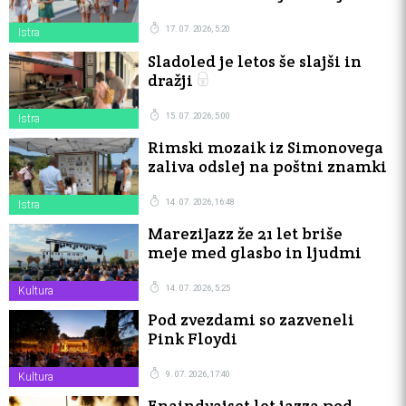
trenutku
17. 07. 2026, 5:20
Istra
Sladoled je letos še slajši in
dražji
15. 07. 2026, 5:00
Istra
Rimski mozaik iz Simonovega
zaliva odslej na poštni znamki
14. 07. 2026, 16:48
Istra
MareziJazz že 21 let briše
meje med glasbo in ljudmi
14. 07. 2026, 5:25
Kultura
Pod zvezdami so zazveneli
Pink Floydi
9. 07. 2026, 17:40
Kultura
Enaindvajset let jazza pod