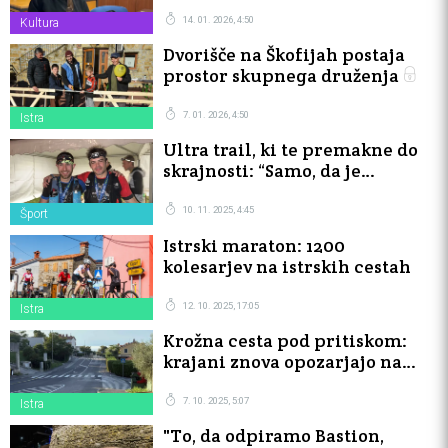
hitro označeni za aktiviste”
14. 01. 2026, 4:50
Kultura
Dvorišče na Škofijah postaja
prostor skupnega druženja
7. 01. 2026, 4:50
Istra
Ultra trail, ki te premakne do
skrajnosti: “Samo, da je
konec!”
10. 11. 2025, 4:45
Šport
Istrski maraton: 1200
kolesarjev na istrskih cestah
12. 10. 2025, 17:05
Istra
Krožna cesta pod pritiskom:
krajani znova opozarjajo na
nevarnosti
7. 10. 2025, 5:07
Istra
"To, da odpiramo Bastion,