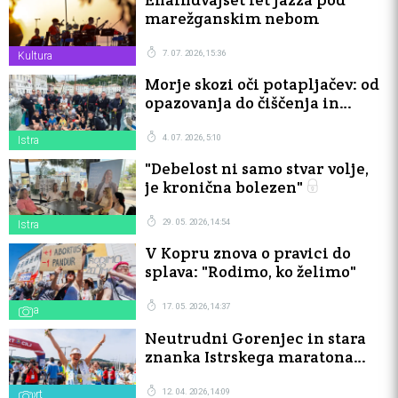
marežganskim nebom
7. 07. 2026, 15:36
Kultura
Morje skozi oči potapljačev: od
opazovanja do čiščenja in
reševanja
4. 07. 2026, 5:10
Istra
"Debelost ni samo stvar volje,
je kronična bolezen"
29. 05. 2026, 14:54
Istra
V Kopru znova o pravici do
splava: "Rodimo, ko želimo"
17. 05. 2026, 14:37
Istra
Neutrudni Gorenjec in stara
znanka Istrskega maratona
pometla s konkurenco
12. 04. 2026, 14:09
Šport