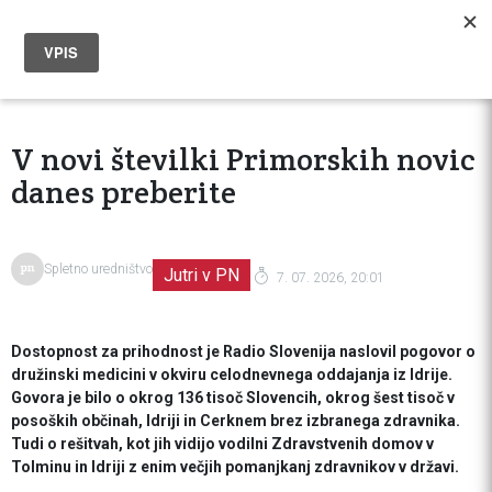
V novi številki Primorskih novic
danes preberite
Spletno uredništvo
Jutri v PN
7. 07. 2026, 20:01
Dostopnost za prihodnost je Radio Slovenija naslovil pogovor o
družinski medicini v okviru celodnevnega oddajanja iz Idrije.
Govora je bilo o okrog 136 tisoč Slovencih, okrog šest tisoč v
posoških občinah, Idriji in Cerknem brez izbranega zdravnika.
Tudi o rešitvah, kot jih vidijo vodilni Zdravstvenih domov v
Tolminu in Idriji z enim večjih pomanjkanj zdravnikov v državi.