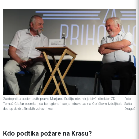
Zastopniku pacientovih pravic Marjanu Sušlju (desni) je bivši direktor ZDI
Foto:
Tomaž Glažar oporekal, da bo regionalizacija zdravstva na Goriškem izboljšala
Saša
dostop do družinskih zdravnikov.
Dragoš
Kdo podtika požare na Krasu?