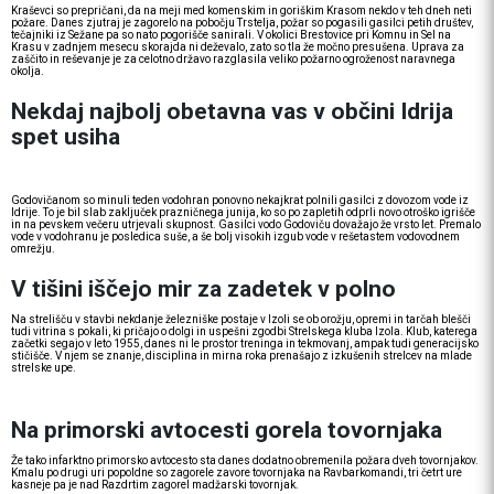
Kraševci so prepričani, da na meji med komenskim in goriškim Krasom nekdo v teh dneh neti
požare. Danes zjutraj je zagorelo na pobočju Trstelja, požar so pogasili gasilci petih društev,
tečajniki iz Sežane pa so nato pogorišče sanirali. V okolici Brestovice pri Komnu in Sel na
Krasu v zadnjem mesecu skorajda ni deževalo, zato so tla že močno presušena. Uprava za
zaščito in reševanje je za celotno državo razglasila veliko požarno ogroženost naravnega
okolja.
Nekdaj najbolj obetavna vas v občini Idrija
spet usiha
Godovičanom so minuli teden vodohran ponovno nekajkrat polnili gasilci z dovozom vode iz
Idrije. To je bil slab zaključek prazničnega junija, ko so po zapletih odprli novo otroško igrišče
in na pevskem večeru utrjevali skupnost. Gasilci vodo Godoviču dovažajo že vrsto let. Premalo
vode v vodohranu je posledica suše, a še bolj visokih izgub vode v rešetastem vodovodnem
omrežju.
V tišini iščejo mir za zadetek v polno
Na strelišču v stavbi nekdanje železniške postaje v Izoli se ob orožju, opremi in tarčah blešči
tudi vitrina s pokali, ki pričajo o dolgi in uspešni zgodbi Strelskega kluba Izola. Klub, katerega
začetki segajo v leto 1955, danes ni le prostor treninga in tekmovanj, ampak tudi generacijsko
stičišče. V njem se znanje, disciplina in mirna roka prenašajo z izkušenih strelcev na mlade
strelske upe.
Na primorski avtocesti gorela tovornjaka
Že tako infarktno primorsko avtocesto sta danes dodatno obremenila požara dveh tovornjakov.
Kmalu po drugi uri popoldne so zagorele zavore tovornjaka na Ravbarkomandi, tri četrt ure
kasneje pa je nad Razdrtim zagorel madžarski tovornjak.