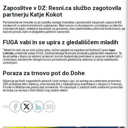
Zaposlitve v DZ: Resni.ca službo zagotovila
partnerju Katje Kokot
Parlamentarne stranke so po začetku novega mandata v poslanskih skupinah zaposlile 80
strokovnih in administrativnih sodelavcev. Med novimi in ohranjenimi uslužbenci so številni
strankarski kadri, nekdanji kandidati za poslance, člani podmladkov, občinski funkcionarji, pa
tudi družinski člani in dolgoletni politični zavezniki.
FUGA vabi in se upira z gledališčem mladih
“Mladi bi radi, da se sliši njihov glas, njihov pogled na negotovo prihodnost,” pravi
Ivan
Loboda
, umetniški vodja FUGE, mednarodnega festivala produkcij gledaliških akademij. Ta
bo od petka v Kopru že sedmič prikazal izvirne študentske predstave in povezal mlade tudi z
izmenjavo izkušenj ter okroglo mizo o prihodnosti gledališča, kakršno si želijo nadebudni
ustvarjalci.
Poraza za trnovo pot do Dohe
Slovenija po dveh zaporednih porazih sicer ostaja v igri za nastop na svetovnem prvenstvu
(SP) prihodnje leto v Katarju, a bo morala biti v nadaljevanju kvalifikacij v skupini s Francijo,
Finsko in Madžarsko precej bolj učinkovita. Po izkušnjah z zadnjih dveh svetovnih prvenstev
bo treba za nastop v Dohi dobiti vsaj sedem tekem.
Deli: