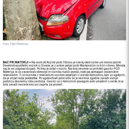
Foto: Pgd Materija
BAČ PRI MATERIJI >
Na cesti od Kozine proti Obrovu je včeraj okoli osme ure močno počilo.
Devetindvajsetletni voznik iz Divače, je z avtom peljal proti Markovščini in trčil v drevo. Menda
naj bi se izogibal divjadi. Po trku je ostal v vozilu. Na kraj nesreče so prihiteli gasilci PGD
Materija, ki so zavarovali območje in vozniku nudili pomoč, nato pa pomagali sežanskim
reševalcem. Ti so voznika z reševalnim vozilom odpeljali v izolsko bolnišnico, kjer so ugotovili,
da je utrpel lažje poškodbe. Po ugotovitvah policistov se je nesreča zgodila zaradi vožnje
preblizu desnemu robu cestišča. Gasilci so s tehničnim posegom avto umaknili s ceste, ki je
bila zaradi nesreče eno uro zaprta za promet.