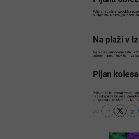
Policisti so včeraj popoldne posr
bližnjih hiš. Na kraj jih je pokli
Na plaži v I
Na plaži v Simonovem zalivu v Izo
odloženih predmetov, ko jih za kr
Pijan kolesa
Policisti so bili včeraj zvečer n
na cesto padla brisača. Zaradi te
miligrama alkohola v litru izdiha
Deli: