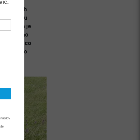
dila huda
ugotovitvah
je preblizu
 motorista je
raju uspešno
no bolnišnico
rep pa bodo