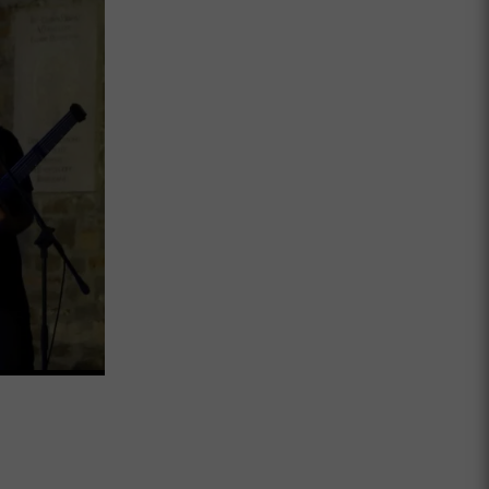
Lorbek o nesreči Pirc Musar želi poroči