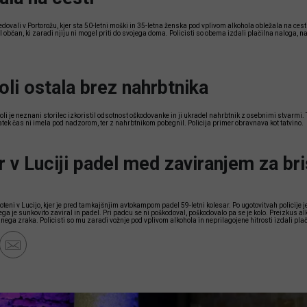
edovali v Portorožu, kjer sta 50-letni moški in 35-letna ženska pod vplivom alkohola obležala na cesti
cal občan, ki zaradi njiju ni mogel priti do svojega doma. Policisti so obema izdali plačilna naloga, n
zoli ostala brez nahrbtnika
li je neznani storilec izkoristil odsotnost oškodovanke in ji ukradel nahrbtnik z osebnimi stvarmi. Ta
atek čas ni imela pod nadzorom, ter z nahrbtnikom pobegnil. Policija primer obravnava kot tatvino.
r v Luciji padel med zaviranjem za br
apoteni v Lucijo, kjer je pred tamkajšnjim avtokampom padel 59-letni kolesar. Po ugotovitvah policije
ga je sunkovito zaviral in padel. Pri padcu se ni poškodoval, poškodovalo pa se je kolo. Preizkus al
nega zraka. Policisti so mu zaradi vožnje pod vplivom alkohola in neprilagojene hitrosti izdali plač