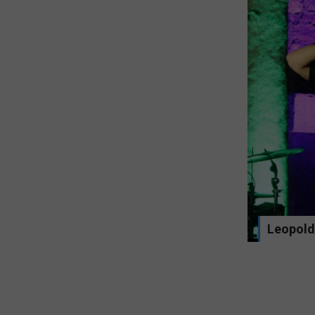
evarstvenega dovoljenja se bo po
Leopold 