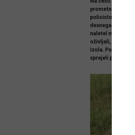
Na cesti med Van
prometna nesreča,
policistov je vozi
desnega roba voziš
naletel mimoidoči,
oživljali, nato pa
Izola. Policisti o
sprejeli po zaklju