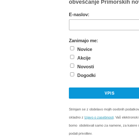
ganelom in Montinjanom se je v nedeljo dopoldne zgo
 v kateri se je huje poškodoval 43-letni motorist. Po 
l iz smeri Vanganela proti Montinjanu, ko je zaradi vožn
ča zapeljal s ceste, trčil v obcestni jarek in padel. Na
 ki je o nesreči obvestil policijo. Reševalci so ga na k
 so ga s hudimi telesnimi poškodbami odpeljali v Sploš
koliščine prometne nesreče še preiskujejo, ustrezen uk
čku postopka.