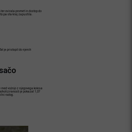
 ter ovirala promet in dostop do
ato pa sta kraj zapustila.
t je pristopil do njenih
isačo
 je med vožnjo z njegovega kolesa
koholiziranosti je pokazal 1,07
ilni nalog.