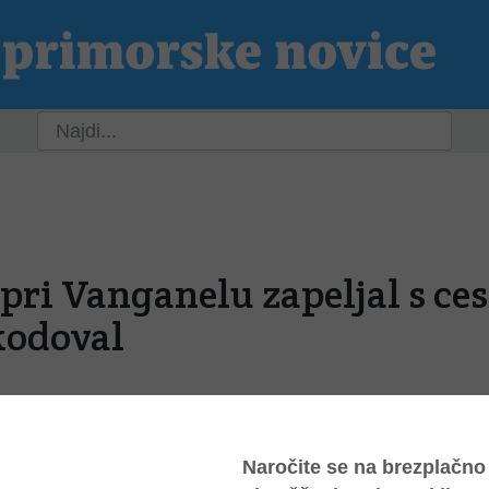
ja
Slovenija
Svet
Kultura
Šport
P
pri Vanganelu zapeljal s ces
kodoval
2026, 13:20