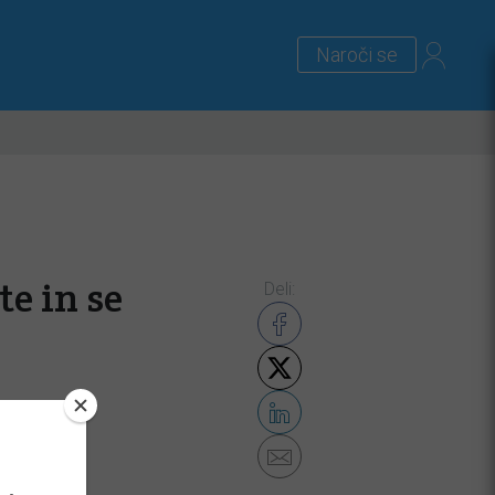
Naroči se
lus
Zanimivosti
Priloge
te in se
Deli: