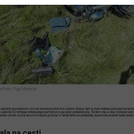
a.
Foto: Pgd Materija
aj opoldne posredovali v eni od stanovanjskih hiš v okolici Kopra, kjer je med nekdanjima partnerjem
 udarila 52-letnega nekdanjega partnerja in ga lažje poškodovala. Ob tem sta si oba izrekala tudi g
adbo zaradi suma kaznivih dejanj grožnje in lahke telesne poškodbe, kazensko ovadbo bodo podal
ala na cesti