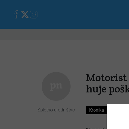
Primorska
Kronika
Mnen
Motorist 
huje poš
Spletno uredništvo
Kronika
6. 07. 