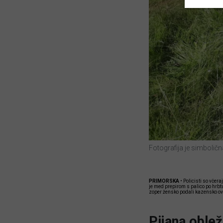
Fotografija je simboličn
PRIMORSKA
• Policisti so včer
je med prepirom s palico po hrbtu
zoper žensko podali kazensko ov
Pijana oblež