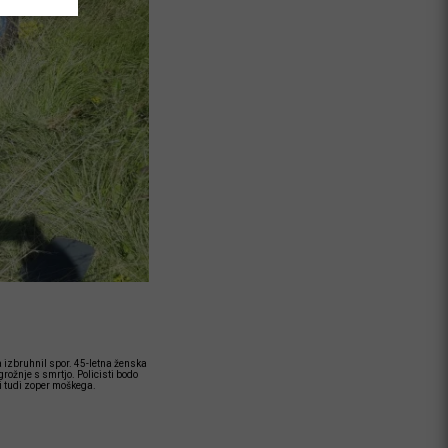
a izbruhnil spor. 45-letna ženska
rožnje s smrtjo. Policisti bodo
i tudi zoper moškega.