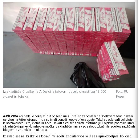
Iz skladišča črpalke na Ajševici je tatovom uspelo ukrasti za 18.000
Foto: PU
cigaret in tobaka.
Koper
AJŠEVICA >
V nedeljo nekaj minut po šesti uri zjutraj so zaposleni na Shellovem bencinskem
servisu na Ajševici opazili, da so imeli ponoči nepovabljene goste. Takoj so poklicali policiste,
ki so zavarovali kraj vloma in začeli iskati sledi ter zbirati informacije. Po prvih podatkih sta v
skladišče črpalke vlomila dva moška, v skladišču našla vso zalogo tobačnih izdelkov različnih
blagovnih znamk in jih ukradla.
Iz skladišča naj bi škatle s tobačnimi izdelki znosila v vozilo in se z njim odpeljala. Policisti