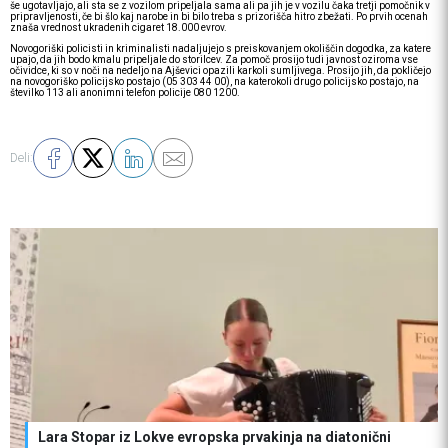
še ugotavljajo, ali sta se z vozilom pripeljala sama ali pa jih je v vozilu čaka tretji pomočnik v
pripravljenosti, če bi šlo kaj narobe in bi bilo treba s prizorišča hitro zbežati. Po prvih ocenah
znaša vrednost ukradenih cigaret 18.000 evrov.
Novogoriški policisti in kriminalisti nadaljujejo s preiskovanjem okoliščin dogodka, za katere
upajo, da jih bodo kmalu pripeljale do storilcev. Za pomoč prosijo tudi javnost oziroma vse
očividce, ki so v noči na nedeljo na Ajševici opazili karkoli sumljivega. Prosijo jih, da pokličejo
na novogoriško policijsko postajo (05 303 44 00), na katerokoli drugo policijsko postajo, na
številko 113 ali anonimni telefon policije 080 1200.
Deli:
Lara Stopar iz Lokve evropska prvakinja na diatonični