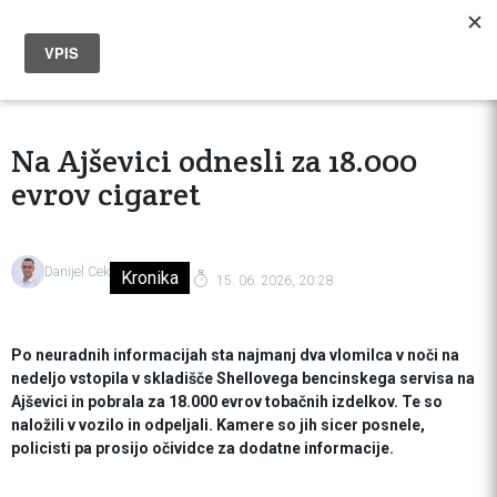
Na Ajševici odnesli za 18.000
evrov cigaret
Danijel Cek
Kronika
15. 06. 2026, 20:28
Po neuradnih informacijah sta najmanj dva vlomilca v noči na
nedeljo vstopila v skladišče Shellovega bencinskega servisa na
Ajševici in pobrala za 18.000 evrov tobačnih izdelkov. Te so
naložili v vozilo in odpeljali. Kamere so jih sicer posnele,
policisti pa prosijo očividce za dodatne informacije.