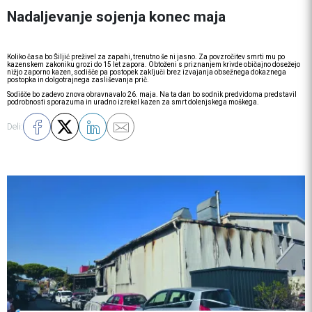
Nadaljevanje sojenja konec maja
Koliko časa bo Šiljić preživel za zapahi, trenutno še ni jasno. Za povzročitev smrti mu po
kazenskem zakoniku grozi do 15 let zapora. Obtoženi s priznanjem krivde običajno dosežejo
nižjo zaporno kazen, sodišče pa postopek zaključi brez izvajanja obsežnega dokaznega
postopka in dolgotrajnega zasliševanja prič.
Sodišče bo zadevo znova obravnavalo 26. maja. Na ta dan bo sodnik predvidoma predstavil
podrobnosti sporazuma in uradno izrekel kazen za smrt dolenjskega moškega.
Deli: