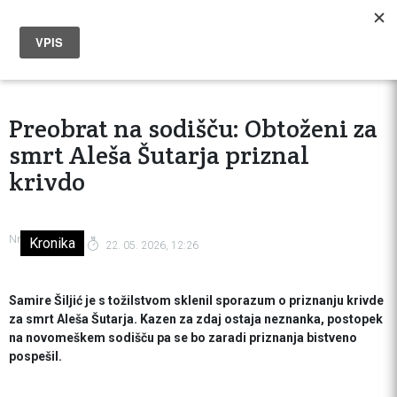
Preobrat na sodišču: Obtoženi za
smrt Aleša Šutarja priznal
krivdo
Nr
Kronika
22. 05. 2026, 12:26
Samire Šiljić je s tožilstvom sklenil sporazum o priznanju krivde
za smrt Aleša Šutarja. Kazen za zdaj ostaja neznanka, postopek
na novomeškem sodišču pa se bo zaradi priznanja bistveno
pospešil.