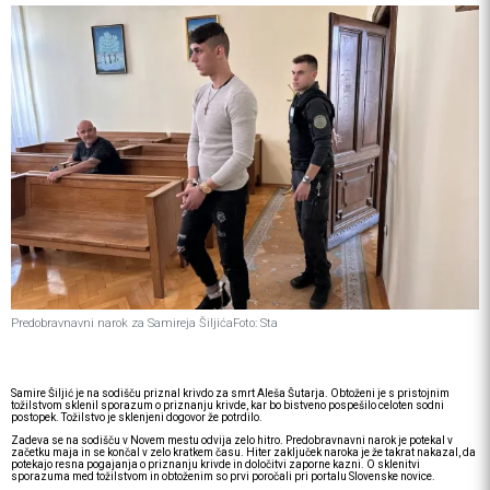
Predobravnavni narok za Samireja Šiljića
Foto: Sta
Samire Šiljić je na sodišču priznal krivdo za smrt Aleša Šutarja. Obtoženi je s pristojnim
tožilstvom sklenil sporazum o priznanju krivde, kar bo bistveno pospešilo celoten sodni
postopek. Tožilstvo je sklenjeni dogovor že potrdilo.
Zadeva se na sodišču v Novem mestu odvija zelo hitro. Predobravnavni narok je potekal v
začetku maja in se končal v zelo kratkem času. Hiter zaključek naroka je že takrat nakazal, da
potekajo resna pogajanja o priznanju krivde in določitvi zaporne kazni. O sklenitvi
sporazuma med tožilstvom in obtoženim so prvi poročali pri portalu Slovenske novice.