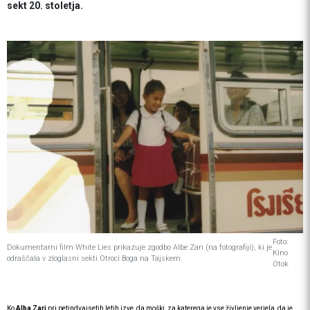
sekt 20. stoletja.
Foto:
Dokumentarni film White Lies prikazuje zgodbo Albe Zari (na fotografiji), ki je
Kino
odraščala v zloglasni sekti Otroci Boga na Tajskem
Otok
Ko
Alba Zari
pri petindvajsetih letih izve, da moški, za katerega je vse življenje verjela, da je