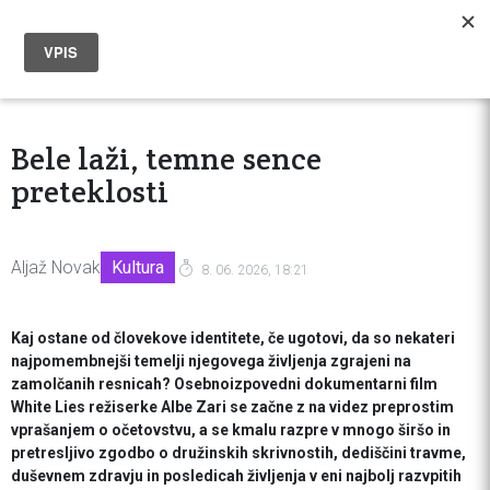
Bele laži, temne sence
preteklosti
Aljaž Novak
Kultura
8. 06. 2026, 18:21
Kaj ostane od človekove identitete, če ugotovi, da so nekateri
najpomembnejši temelji njegovega življenja zgrajeni na
zamolčanih resnicah? Osebnoizpovedni dokumentarni film
White Lies režiserke Albe Zari se začne z na videz preprostim
vprašanjem o očetovstvu, a se kmalu razpre v mnogo širšo in
pretresljivo zgodbo o družinskih skrivnostih, dediščini travme,
duševnem zdravju in posledicah življenja v eni najbolj razvpitih