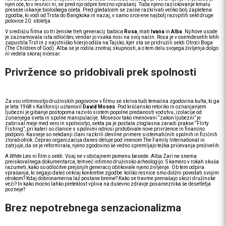
njen oče, to v resnici ni, se pred njo odpre brezno vprašanj. Toda njeno raziskovanje kmalu
preseže iskanje biološkega očeta. Pred gledalcem se začne razkrivati veliko bolj zapletena
zgodba, ki vodi od Trsta do Bangkoka in nazaj, v samo srce ene najbolj razvpitih sekt druge
polovice 20. stoletja.
V središču filma so tri ženske treh generacij: babica
Rosa
, mati
Ivana
in
Alba
. Njihove usode
je zaznamovala ista odločitev, vendar jo vsaka nosi na svoj način. Rosa je v osemdesetih letih
zapustila Trst in z najstniško hčerjo odšla na Tajsko, kjer sta se pridružili sekti Otroci Boga
(The Children of God). Alba se je rodila znotraj skupnosti, a o tem delu svojega življenja dolgo
ni vedela skoraj ničesar.
Privržence so pridobivali prek spolnosti
Za vso intimnostjo družinskih pogovorov v filmu se skriva tudi temačna zgodovina kulta, ki ga
je leta 1968 v Kaliforniji ustanovil
David Moses
. Pod krščansko retoriko in oznanjanjem
ljubezni je gibanje postopoma razvilo sistem popolne predanosti vodstvu, izolacije od
zunanjega sveta in spolne manipulacije. Mosesov tako imenovani “zakon ljubezni” je
zabrisal meje med vero in spolnostjo, sekta pa je postala zloglasna zaradi prakse “Flirty
Fishing”, pri kateri so članice s spolnimi odnosi pridobivale nove privržence in finančno
podporo. Kasneje so nekdanji člani razkrili številne primere sistematičnih spolnih in fizičnih
zlorab otrok. Čeprav organizacija danes deluje pod imenom The Family International in
zatrjuje, da se je reformirala, njeno zgodovino še vedno spremljajo težka pričevanja preživelih.
A
White Lies
ni film o sekti. Vsaj ne v običajnem pomenu besede. Alba Zari ne snema
preiskovalnega dokumentarca, temveč intimno družinsko arheologijo. S kamero v rokah skuša
razumeti, kako so odločitve prejšnjih generacij oblikovale njeno življenje. Ob tem odpira
vprašanja, ki segajo daleč onkraj konkretne zgodbe: koliko resnice smo dolžni povedati svojim
otrokom? Kdaj dobronamerna laž postane breme? Kako se travme prenašajo skozi družinske
vezi? In kako močno lahko preteklost vpliva na duševno zdravje posameznika še desetletja
pozneje?
Brez nepotrebnega senzacionalizma