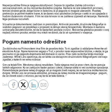
Največja odlika filma je njegova občutljivost. Čeprav bi zgodba zlahka zdrsnila v
senzacionalizem, se mu režiserka dosledno izogiba. Kamera ne išče šokantnih priznanj,
temveč drobne geste, dolge tišine in bolečino, ki je pogosto ni mogoče ubesediti. Posebej
pretresljiv je portret matere Ivane, ki še danes nosi posledice življenja v sekti in se spopada s
hudimi duševnimi stiskami. Film ne išče krivcev in ne zahteva izpovedi ali kesanja. Namesto
tega poskuša razumeti.
Vizualno je dokumentarec zadržan in premišljen. Arhivski posnetki, družinske fotografije in
sodobni pogovori se prepletajo v pripoved, ki deluje skoraj terapevtsko. Montaža in kamera
ustvarjata občutek bližine, ne da bi kadarkoli postala vsiljivi. Režiserka gledalca povabi v svoj
najbolj intimni prostor, vendar mu nikoli ne dovoli, da bi se spremenil v voajerja.
Pogum namesto odrešitve
Za občinstvo na Primorskem ima film še posebno težo. To ni zgodba iz oddaljene Amerike ali
eksotične Azije. Njene korenine segajo v Trst, v prostor naše neposredne bližine, v okolje, ki ga
poznamo in ga pogosto dojemamo kot domače in varno. Prav zato razkritja toliko močneje
zadenejo. White Lies opominja, da se lahko za običajnimi družinskimi fotografijami skrivajo
zgodbe, o katerih ne vemo ničesar.
Gre za težak film. Mestoma skoraj neudoben. Toda njegova moč je prav v tem, da ne ponuja
lahkih odgovorov. Ko se zaključni kader počasi izteče, iskanje očeta ni več osrednje vprašanje.
Pomembnejše postane nekaj drugega: ali je mogoče živeti naprej, ko se tančica molka končno
dvigne. White Lies ne prinaša odrešitve, prinaša pa nekaj morda še dragocenejšega - pogum,
da se človek sooči z resnico, pa naj bo ta še tako boleča. •
Deli: