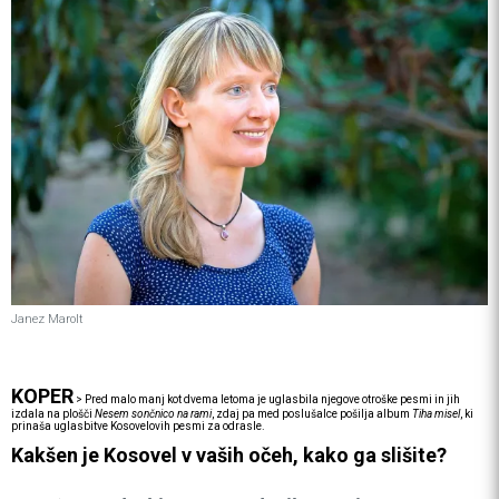
Janez Marolt
KOPER
>
Pred malo manj kot dvema letoma je uglasbila njegove otroške pesmi in jih
izdala na plošči
Nesem sončnico na rami
, zdaj pa med poslušalce pošilja album
Tiha misel
, ki
prinaša uglasbitve Kosovelovih pesmi za odrasle.
Kakšen je Kosovel v vaših očeh, kako ga slišite?