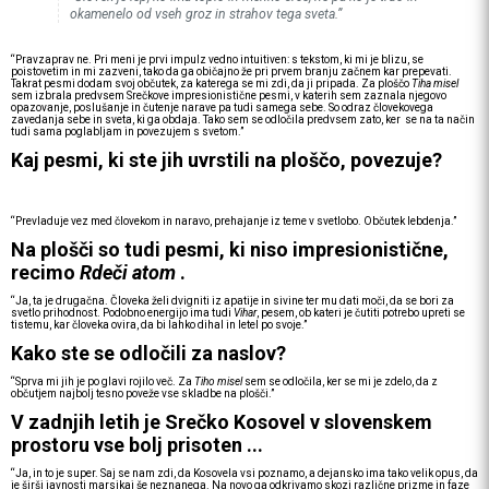
okamenelo od vseh groz in strahov tega sveta.”
“Pravzaprav ne. Pri meni je prvi impulz vedno intuitiven: s tekstom, ki mi je blizu, se
poistovetim in mi zazveni, tako da ga običajno že pri prvem branju začnem kar prepevati.
Takrat pesmi dodam svoj občutek, za katerega se mi zdi, da ji pripada. Za ploščo
Tiha misel
sem izbrala predvsem Srečkove impresionistične pesmi, v katerih sem zaznala njegovo
opazovanje, poslušanje in čutenje narave pa tudi samega sebe. So odraz človekovega
zavedanja sebe in sveta, ki ga obdaja. Tako sem se odločila predvsem zato, ker se na ta način
tudi sama poglabljam in povezujem s svetom.”
Kaj pesmi, ki ste jih uvrstili na ploščo, povezuje?
“Prevladuje vez med človekom in naravo, prehajanje iz teme v svetlobo. Občutek lebdenja.”
Na plošči so tudi pesmi, ki niso impresionistične,
recimo
Rdeči atom
.
“Ja, ta je drugačna. Človeka želi dvigniti iz apatije in sivine ter mu dati moči, da se bori za
svetlo prihodnost. Podobno energijo ima tudi
Vihar
, pesem, ob kateri je čutiti potrebo upreti se
tistemu, kar človeka ovira, da bi lahko dihal in letel po svoje.”
Kako ste se odločili za naslov?
“Sprva mi jih je po glavi rojilo več. Za
Tiho misel
sem se odločila, ker se mi je zdelo, da z
občutjem najbolj tesno poveže vse skladbe na plošči.”
V zadnjih letih je Srečko Kosovel v slovenskem
prostoru vse bolj prisoten ...
“Ja, in to je super. Saj se nam zdi, da Kosovela vsi poznamo, a dejansko ima tako velik opus, da
je širši javnosti marsikaj še neznanega. Na novo ga odkrivamo skozi različne prizme in faze