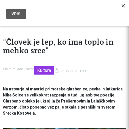
“Človek je lep, ko ima toplo in
mehko srce”
Maksimiljana Ipavec
Kultura
2. 06. 2018, 6:06
Na ustvarjalni mavrici primorske glasbenice, pevke in lutkarice
Nike Solce se velikokrat razpenjajo tudi uglasbitve poezije.
Glasbeno obleko je ukrojila že Prešernovim in Lainščkovim
verzom, čisto posebno vez pa je stkala s pesniškim svetom
Srečka Kosovela.