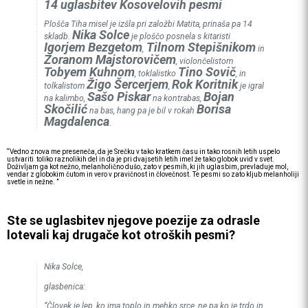
14 uglasbitev Kosovelovih pesmi
Plošča
Tiha misel
je izšla pri založbi Matita, prinaša pa 14
Nika Solce
skladb.
je ploščo posnela s kitaristi
Igorjem Bezgetom
Tilnom Stepišnikom
,
in
Zoranom Majstorovičem
, violončelistom
Tobyem Kuhnom
Tino Sovič
, toklalistko
, in
Žigo Šercerjem
Rok Koritnik
tolkalistom
,
je igral
Sašo Piskar
Bojan
na kalimbo,
na kontrabas,
Skočilić
Borisa
na bas, hang pa je bil v rokah
Magdalenca
.
“Vedno znova me preseneča, da je Srečku v tako kratkem času in tako rosnih letih uspelo
ustvariti toliko raznolikih del in da je pri dvajsetih letih imel že tako globok uvid v svet.
Doživljam ga kot nežno, melanholično dušo, zato v pesmih, ki jih uglasbim, prevladuje mol,
vendar z globokim čutom in vero v pravičnost in človečnost. Te pesmi so zato kljub melanholiji
svetle in nežne. ”
Ste se uglasbitev njegove poezije za odrasle
lotevali kaj drugače kot otroških pesmi?
Nika Solce,
glasbenica:
“Človek je lep, ko ima toplo in mehko srce, ne pa ko je trdo in