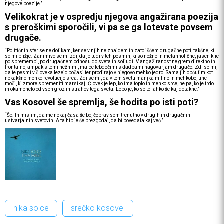
njegove poezije.”
Velikokrat je v ospredju njegova angažirana poezija
s preroškimi sporočili, vi pa se ga lotevate povsem
drugače.
“Političnih sfer se ne dotikam, ker se v njih ne znajdem in zato iščem drugačne poti, takšne, ki
so mi bližje. Zanimivo se mi zdi, da je tudi v teh pesmih, ki so nežne in melanholične, jasen klic
po spremembi, po drugačnem odnosu do sveta in soljudi. V angažiranost ne grem direktno in
frontalno, ampak s temi nežnimi, malce lebdečimi skladbami nagovarjam drugače. Zdi se mi,
da te pesmi v človeka lezejo počasi ter prodirajo v njegovo mehko jedro. Sama jih občutim kot
nekakšno mehko revolucijo srca. Zdi se mi, da v tem svetu manjka miline in mehkobe, tihe
moči, ki zmore spremeniti marsikaj. Človek je lep, ko ima toplo in mehko srce, ne pa, ko je trdo
in okamenelo od vseh groz in strahov tega sveta. Lepo je, ko se te lahko še kaj dotakne.”
Vas Kosovel še spremlja, še hodita po isti poti?
“Še. In mislim, da me nekaj časa še bo, čeprav sem trenutno v drugih in drugačnih
ustvarjalnih svetovih. A ta hip je še prezgodaj, da bi povedala kaj več.”
nika solce
srečko kosovel