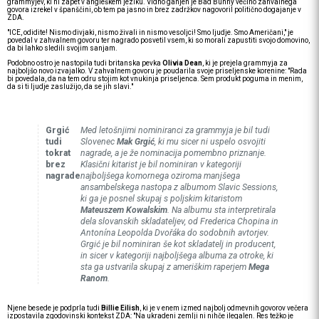
grammyjev, ki ni zapet v angleškem jeziku. Vidno ganjen je Bad Bunny večino zahvalnega
govora izrekel v španščini, ob tem pa jasno in brez zadržkov nagovoril politično dogajanje v
ZDA.
"ICE, odidite! Nismo divjaki, nismo živali in nismo vesoljci! Smo ljudje. Smo Američani," je
povedal v zahvalnem govoru ter nagrado posvetil vsem, ki so morali zapustiti svojo domovino,
da bi lahko sledili svojim sanjam.
Podobno ostro je nastopila tudi britanska pevka
Olivia Dean
, ki je prejela grammyja za
najboljšo novo izvajalko. V zahvalnem govoru je poudarila svoje priseljenske korenine: "Rada
bi povedala, da na tem odru stojim kot vnukinja priseljenca. Sem produkt poguma in menim,
da si ti ljudje zaslužijo, da se jih slavi."
Grgić
Med letošnjimi nominiranci za grammyja je bil tudi
tudi
Slovenec
Mak Grgić
, ki mu sicer ni uspelo osvojiti
tokrat
nagrade, a je že nominacija pomembno priznanje.
brez
Klasični kitarist je bil nominiran v kategoriji
nagrade
najboljšega komornega oziroma manjšega
ansambelskega nastopa z albumom
Slavic Sessions
,
ki ga je posnel skupaj s poljskim kitaristom
Mateuszem Kowalskim
. Na albumu sta interpretirala
dela slovanskih skladateljev, od Frederica Chopina in
Antonína Leopolda Dvořáka do sodobnih avtorjev.
Grgić je bil nominiran še kot skladatelj in producent,
in sicer v kategoriji najboljšega albuma za otroke, ki
sta ga ustvarila skupaj z ameriškim raperjem
Mega
Ranom
.
Njene besede je podprla tudi
Billie Eilish
, ki je v enem izmed najbolj odmevnih govorov večera
izpostavila zgodovinski kontekst ZDA: "Na ukradeni zemlji ni nihče ilegalen. Res težko je