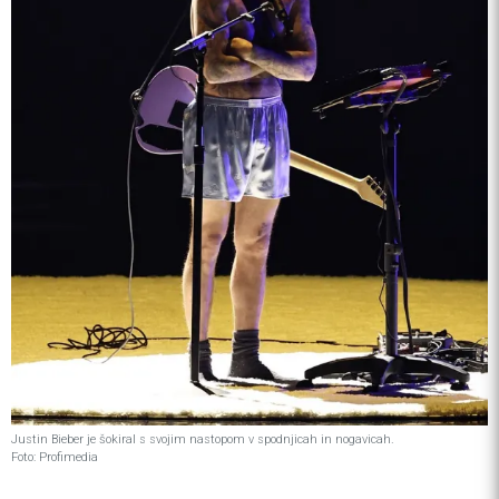
Justin Bieber je šokiral s svojim nastopom v spodnjicah in nogavicah.
Foto: Profimedia