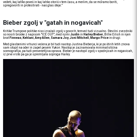
vedeti, kaj lahko poveš in kaj lahko storiš v tem času, a menim, da se moramo boriti,
spregovoriti in protestirati - naš glas šteje."
Bieber zgolj v "gatah in nogavicah"
Kritike Trumpove politike niso izražali zgolj v govorih, temveč tudi vizualno. Številni zvezdniki
so nosili broške z napisom "ICE OUT", med njimi
Justin
in
Hailey Bieber
, Billie Eilish in njen
brat
Finneas
,
Kehlani
,
Amy Allen
,
Samara Joy
,
Joni Mitchell
,
Margo Price
in drugi.
Med glasbenimi vrhunci večera je bil tudi nastop Justina Bieberja, ki je po štirih letih znova
sam stopil na oder in zapel pesem
Yukon
. Nastop je zaznamovala minimalistična
scenografija, pa tudi presenetljiva oprava. Bieber je nastopil zgolj v spodnjicah in nogavicah,
iz prve vrste pa ga je spremljala soproga Hailey.