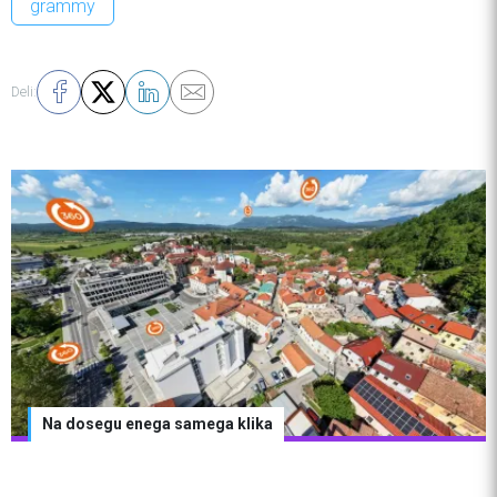
grammy
Deli:
Sredi vročinskega vala so os
a klika
večstanovanjski stavbi odloč