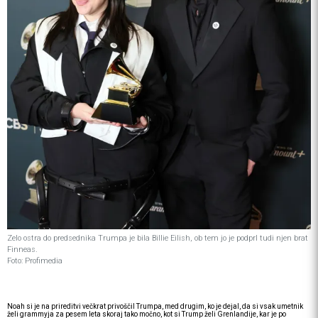
Zelo ostra do predsednika Trumpa je bila Billie Eilish, ob tem jo je podprl tudi njen brat
Finneas.
Foto: Profimedia
Noah si je na prireditvi večkrat privoščil Trumpa, med drugim, ko je dejal, da si vsak umetnik
želi grammyja za pesem leta skoraj tako močno, kot si Trump želi Grenlandije, kar je po