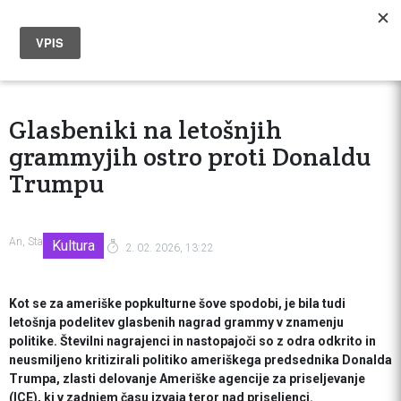
Glasbeniki na letošnjih
grammyjih ostro proti Donaldu
Trumpu
An, Sta
Kultura
2. 02. 2026, 13:22
Kot se za ameriške popkulturne šove spodobi, je bila tudi
letošnja podelitev glasbenih nagrad grammy v znamenju
politike. Številni nagrajenci in nastopajoči so z odra odkrito in
neusmiljeno kritizirali politiko ameriškega predsednika Donalda
Trumpa, zlasti delovanje Ameriške agencije za priseljevanje
(ICE), ki v zadnjem času izvaja teror nad priseljenci.