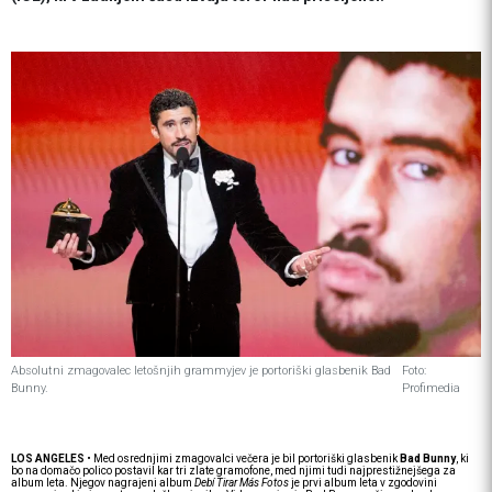
Absolutni zmagovalec letošnjih grammyjev je portoriški glasbenik Bad
Foto:
Bunny.
Profimedia
LOS ANGELES
• Med osrednjimi zmagovalci večera je bil portoriški glasbenik
Bad Bunny
, ki
bo na domačo polico postavil kar tri zlate gramofone, med njimi tudi najprestižnejšega za
album leta. Njegov nagrajeni album
Debí Tirar Más Fotos
je prvi album leta v zgodovini