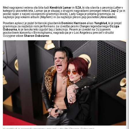
Med nagrajenci večera sta bila tudi
Kendrick Lamar
in
SZA
, ki sta slavila s pesmijo
Luther
v
kategoriji posnetek leta, Lamar pa je skupaj z drugimi nagradami presegel rekord
Jay-Z
-ja in
postal raper z največ osvojenimi grammyji doslej. Lady Gaga je prejela grammyja za
najboljši pop vokalni album (
Mayhem
) in za najboljši plesni pop posnetek (
Abracadabra
).
Poseben aplavz je požel britanski glasbenik
Dominic Harrison
alias
Yungblud
, ki je prejel
grammyja za najboljši rock performans za izvedbo pesmi
Changes
legendarnega
Ozzyja
Osbourna
, ki je lansko leto izgubil boj z boleznijo. Pesem je izvedel na Ozzyjevem
poslovilnem koncertu v Birminghamu, nagrado pa je v Los Angelesu prevzel v družbi
Ozzyjeve vdove
Sharon Osbourne
.