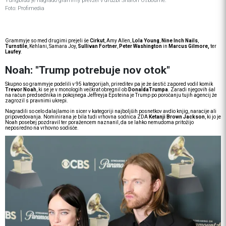
Yungblud je nagrado grammy prevzel v družbi Sharon Osbourne.
Foto: Profimedia
Grammyje so med drugimi prejeli še
Cirkut
, Amy Allen,
Lola Young
,
Nine Inch Nails
,
Turnstile
, Kehlani, Samara Joy,
Sullivan Fortner
,
Peter Washington
in
Marcus Gilmore,
ter
Laufey
.
Noah: "Trump potrebuje nov otok"
Skupno so grammyje podelili v 95 kategorijah, prireditev pa je že šestič zapored vodil komik
Trevor Noah
, ki se je v monologih večkrat obregnil ob
DonaldaTrumpa
. Zaradi njegovih šal
na račun predsednika in pokojnega Jeffreyja Epsteina je Trump po poročanju tujih agencij že
zagrozil s pravnimi ukrepi.
Nagradili so celo dalajlamo in sicer v kategoriji najboljših posnetkov avdio knjig, naracije ali
pripovedovanja. Nominirana je bila tudi vrhovna sodnica ZDA
Ketanji Brown Jackson
, ki jo je
Noah posebej pozdravil ter poražencem naznanil, da se lahko nemudoma pritožijo
neposredno na vrhovno sodišče.