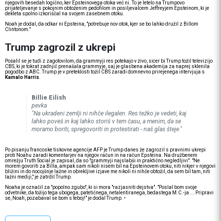
njegovih besedah logično, ker Epsteinovega otoka več ni. To je letelo na Trumpovo
prijateljevanje s pokojnim obtoženim pedofilom in posiljevalcem Jeffreyjem Epsteinom, ki je
dekleta spolno izkoriščal na svojem zasebnem otoku.
Noah je dodal, da odkar ni Epsteina, "potrebuje nov otok, kjer se bo lahko družil z Billom
Clintonom."
Trump zagrozil z ukrepi
Pošalil se je tudi z zagotovilom, da grammyji res potekajo v živo, sicer bi Trump tožil televizijo
CBS, ki je tokrat zadnjič prenašala grammyje, saj je glasbena akademija za naprej sklenila
pogodbo z ABC. Trump je v preteklosti tožil CBS zaradi domnevno prirejenega intervjuja s
Kamalo Harris
.
Billie Eilish
pevka
"Na ukradeni zemlji ni nihče ilegalen. Res težko je vedeti, kaj
lahko poveš in kaj lahko storiš v tem času, a menim, da se
moramo boriti, spregovoriti in protestirati - naš glas šteje."
Po pisanju francoske tiskovne agencije AFP je Trump danes že zagrozil s pravnimi ukrepi
proti Noahu zaradi komentarjev na njegov račun in na račun Epsteina. Na družbenem
omrežju Truth Social je zapisal, da so "grammyji najslabši in praktično negledljivi". "Ne
morem govoriti za Billa, ampak sam nikoli nisem bil na Epsteinovem otoku, niti nikjer v njegovi
bližini in do nocojšnje lažne in obrekljive izjave me nikoli ni nihče obtožil, da sem bil tam, niti
lažni mediji," je zatrdil Trump.
Noaha je označil za "popolno zgubo", ki si mora "razjasniti dejstva". "Poslal bom svoje
odvetnike, da tožijo tega ubogega, patetičnega, netalentiranega, bedastega M.C.-ja ... Pripravi
se, Noah, pozabaval se bom s teboj!" je dodal Trump. •