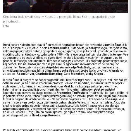
Kino Istra bodo uvedli drevi v Kubedu s projekcijo filma Blum - gospodarji svoje
prihodnosti.
Foto:
Drevi bodo v Kubedu predstavili film večkrat nagrajene bosanske režiserke
Jasmile Žbanić
, ki
se je “zakopala” v življenje in delo
Emerika Bluma
, ustanovitelja sarajevskega Energoinvesta,
nekdanjega jugoslovanskega gospodarskega giganta, ki se je tik pred upokojitvijo zelo zavzel
in očitno odigral ključno vlogo, da so leta 1984 v Sarajevo pripeljali zimske olimpijske igre. Vse
do septembra se bodo vrnili še na svoje številne stare lokacije, v letošnjem programu pa še
posebej izstopajo: dokumentarni film ceste
Yugo gre v Ameriko
, ki v ospredje postavi vprašanje,
kaj pomeni biti najslabši, intimen in presunljiv zgodovinski dokumentarec o življenju ob
goriški meji
Ne pozabi me
avtoric
Anje Medved
in
Nadje Velušček
, zadnji film veterana
ameriškega neodvisnega filma
Jima Jarmuscha
Oče mati sestra brat
s prvovrstno igralsko
zasedbo -
Adam Driver
,
Charlotte Rampling
,
Cate Blanchett
,
Vicky Krieps
…
Izbran filmski program bo ponovno gostil tudi Prešernov trg v Kopru, ki se je že lani izkazal kot
odlična lokacija za filmske večere na prostem. Zavod za mladino, kulturo in turizem Koper v
sodelovanju s kulturno umetniškim društvom Mrak bo na trg pripeljal pet projekcij, med
katerimi velja izpostaviti že otvoritveni film, komično kriminalko
Komaj čakam nedeljo!
legendarnega novovalovskega režiserja
Françoisa Truffauta
in “mali veliki” italijanski film, ki
je pometel z vso konkurenco (tudi težkokategornikov) na letošnji podelitvi najvišjih italijanskih
filmskih nagrad david di donatello –
Še eno rundo pa greva
v režiji
Francesca Sossaija
, ki je
ustvaril svojstven poklon pozabljenim obronkom dežele Veneto in njegovim ljudem. Avgusta
sledijo še absurdna superjunaška satira
Kajenje povzroča kašelj
francoskega posebneža
Quentina Dupieuxa
, Vse povsod naenkrat, ki precej posrečeno parodira filme o multivesolju,
zaključni večer 16. avgusta pa bo na sporedu ganljiva drama
Posrednik
priznanega
japonskega režiserja
Hirokazuja Koreede
.
Po šestih letih “predaha” se je končno vrnil tudi Piranski kino pod zvezdami, ki ga gosti vrt