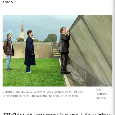
sredo.
Foto:
Osrednja igralska ekipa iz Še eno rundo pa greva se je med svojim
Posnetek
vandranjem po Venetu ustavila tudi na grobu družine Brion.
Zaslona
ISTRA >
V Letnem kinu Arrigoni in v organizaciji Centra za kulturo, šport in prireditve Izola so