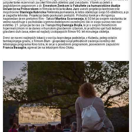
julijske torke rezervirali za cikel filmskih obletnic pod zvezdami. V torek so želeli s
poglobljenim pogovorom z dr.
Ernestom Ženkom
iz Fakultete za humanistične študije
Univerze na Primorskem
in filmsko kritičarko
Ano Jurc
uvesti projekcijo kontroverzne
mojstrovine
Stanleyja Kubricka
Peklenska pomaranča
, ki letos obeležuje svojo 55-obletnico, a jo
je zagodla tehnika. Projekcijo bodo poskušali preložiti. Prihodnji torek je v Arrigoniju
napovedan še en prelomni film -
Taksist
Martina Scorseseja
, ki 50 let po svojem nastanku še
vedno navdihuje s psihološko izjemno dodelanimi osrednjimi liki in svojo surovo neo noir
estetiko. 21. julija pa bo čas za
Trainspotting
Dannyja Boyla
, ki je s svojim frenetičnim
hiperrealizmom in še danes vrhunskim glasbenim izborom, ki je odlično ujel tudi tedanji
glasbeni duh časa, eden od najbolj izstopajočih filmov 90. let minulega stoletja.
Drevi se na eni najlepših lokacij v osrčju koprskega podeželja, v Kubedu, poleg ostalin
tamkajšnjega gradu, s filmom
Blum - gospodarji svoje prihodnosti
začenja osrednji del
letošnjega programa Kino Istra, ki se je s posebnim programom, posvečenim zapuščini
Franca Basaglie
, ogreval že na letošnjem Kino Otoku.