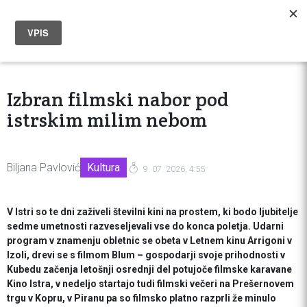
Izbran filmski nabor pod
istrskim milim nebom
Biljana Pavlović
Kultura
9. 07. 2026, 4:55
V Istri so te dni zaživeli številni kini na prostem, ki bodo ljubitelje
sedme umetnosti razveseljevali vse do konca poletja. Udarni
program v znamenju obletnic se obeta v Letnem kinu Arrigoni v
Izoli, drevi se s filmom Blum – gospodarji svoje prihodnosti v
Kubedu začenja letošnji osrednji del potujoče filmske karavane
Kino Istra, v nedeljo startajo tudi filmski večeri na Prešernovem
trgu v Kopru, v Piranu pa so filmsko platno razprli že minulo