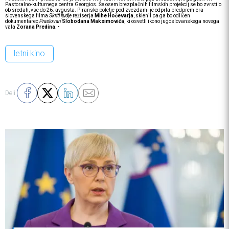
Pastoralno-kulturnega centra Georgios. Še osem brezplačnih filmskih projekcij se bo zvrstilo
ob sredah, vse do 26. avgusta. Piransko poletje pod zvezdami je odprla predpremiera
slovenskega filma
Skriti ljudje
režiserja
Mihe Hočevarja
, sklenil pa ga bo odličen
dokumentarec
Praslovan
Slobodana Maksimovića
, ki osvetli ikono jugoslovanskega novega
vala
Zorana Predina
. •
letni kino
Deli: