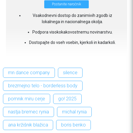
Postanite naročnik
Vsakodnevni dostop do zanimivih zgodb iz
lokalnega in nacionalnega okolja.
Podpora visokokakovostnemu novinarstvu.
Dostopajte do vseh vsebin, kjerkoli in kadarkoli.
mn dance company
silence
brezmejno telo - borderless body
pomnik miru cerje
go! 2025
nastja bremec rynia
michal rynia
ana kržišnik blažica
boris benko