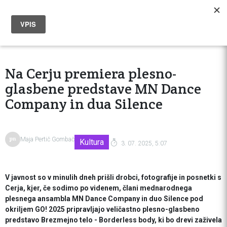
Na Cerju premiera plesno-
glasbene predstave MN Dance
Company in dua Silence
Maja Pertič Gombač
Kultura
3. 07. 2025, 5:07
V javnost so v minulih dneh prišli drobci, fotografije in posnetki s
Cerja, kjer, če sodimo po videnem, člani mednarodnega
plesnega ansambla MN Dance Company in duo Silence pod
okriljem GO! 2025 pripravljajo veličastno plesno-glasbeno
predstavo Brezmejno telo - Borderless body, ki bo drevi zaživela