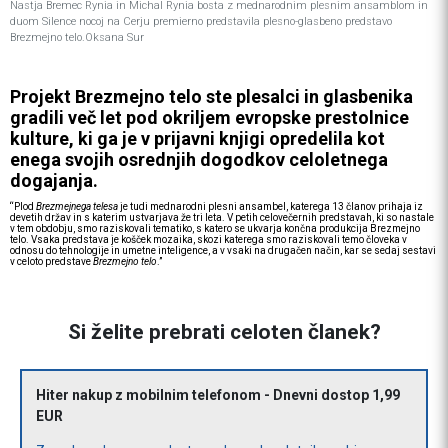
Nastja Bremec Rynia in Michal Rynia bosta z mednarodnim plesnim ansamblom in
duom Silence nocoj na Cerju premierno predstavila plesno-glasbeno predstavo
Brezmejno telo.Oksana Sur
Projekt Brezmejno telo ste plesalci in glasbenika
gradili več let pod okriljem evropske prestolnice
kulture, ki ga je v prijavni knjigi opredelila kot
enega svojih osrednjih dogodkov celoletnega
dogajanja.
“Plod
Brezmejnega telesa
je tudi mednarodni plesni ansambel, katerega 13 članov prihaja iz
devetih držav in s katerim ustvarjava že tri leta. V petih celovečernih predstavah, ki so nastale
v tem obdobju, smo raziskovali tematiko, s katero se ukvarja končna produkcija Brezmejno
telo. Vsaka predstava je košček mozaika, skozi katerega smo raziskovali temo človeka v
odnosu do tehnologije in umetne inteligence, a v vsaki na drugačen način, kar se sedaj sestavi
v celoto predstave
Brezmejno telo
.”
Si želite prebrati celoten članek?
Hiter nakup z mobilnim telefonom - Dnevni dostop 1,99
EUR