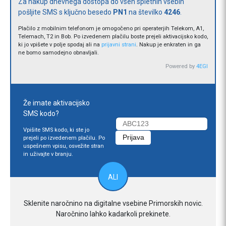
Za nakup dnevnega dostopa do vseh spletnih vsebin
pošljite SMS s ključno besedo
PN1
na številko
4246
.
Plačilo z mobilnim telefonom je omogočeno pri operaterjih Telekom, A1,
Telemach, T2 in Bob. Po izvedenem plačilu boste prejeli aktivacijsko kodo,
ki jo vpišete v polje spodaj ali na
prijavni strani
. Nakup je enkraten in ga
ne bomo samodejno obnavljali.
Powered by
4EGI
Že imate aktivacijsko
SMS kodo?
Vpišite SMS kodo, ki ste jo
prejeli po izvedenem plačilu. Po
uspešnem vpisu, osvežite stran
in uživajte v branju.
ALI
Sklenite naročnino na digitalne vsebine Primorskih novic.
Naročnino lahko kadarkoli prekinete.