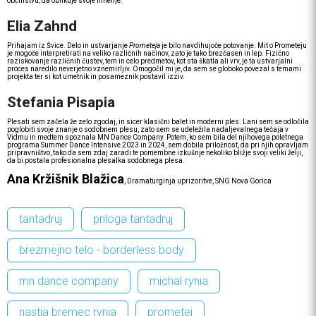
občinstvu, da oblikuje svoje mnenje.
Elia Zahnd
Prihajam iz Švice. Delo in ustvarjanje
Prometeja
je bilo navdihujoče potovanje. Mit o Prometeju
je mogoče interpretirati na veliko različnih načinov, zato je tako brezčasen in lep. Fizično
raziskovanje različnih čustev, tem in celo predmetov, kot sta škatla ali vrv, je ta ustvarjalni
proces naredilo neverjetno vznemirljiv. Omogočil mi je, da sem se globoko povezal s temami
projekta ter si kot umetnik in posameznik postavil izziv.
Stefania Pisapia
Plesati sem začela že zelo zgodaj, in sicer klasični balet in moderni ples. Lani sem se odločila
poglobiti svoje znanje o sodobnem plesu, zato sem se udeležila nadaljevalnega tečaja v
Vidmu in medtem spoznala MN Dance Company. Potem, ko sem bila del njihovega poletnega
programa Summer Dance Intensive 2023 in 2024, sem dobila priložnost, da pri njih opravljam
pripravništvo, tako da sem zdaj zaradi te pomembne izkušnje nekoliko bližje svoji veliki želji,
da bi postala profesionalna plesalka sodobnega plesa.
Ana Kržišnik Blažica
, Dramaturginja uprizoritve, SNG Nova Gorica
tantadruj
priloga tantadruj
brezmejno telo - borderless body
mn dance company
michal rynia
nastja bremec rynia
prometej