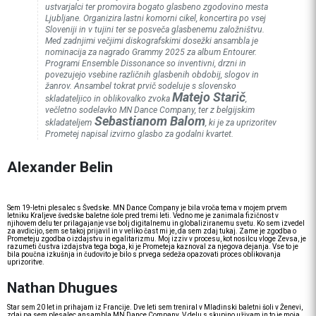
ustvarjalci ter promovira bogato glasbeno zgodovino mesta
Ljubljane. Organizira lastni komorni cikel, koncertira po vsej
Sloveniji in v tujini ter se posveča glasbenemu založništvu.
Med zadnjimi večjimi diskografskimi dosežki ansambla je
nominacija za nagrado Grammy 2025 za album
Entourer
.
Programi Ensemble Dissonance so inventivni, drzni in
povezujejo vsebine različnih glasbenih obdobij, slogov in
žanrov. Ansambel tokrat prvič sodeluje s slovensko
Matejo Starič
skladateljico in oblikovalko zvoka
,
večletno sodelavko MN Dance Company, ter z belgijskim
Sebastianom Balom
skladateljem
, ki je za uprizoritev
Prometej
napisal izvirno glasbo za godalni kvartet.
Alexander Belin
Sem 19-letni plesalec s Švedske. MN Dance Company je bila vroča tema v mojem prvem
letniku Kraljeve švedske baletne šole pred tremi leti. Vedno me je zanimala fizičnost v
njihovem delu ter prilagajanje vse bolj digitalnemu in globaliziranemu svetu. Ko sem izvedel
za avdicijo, sem se takoj prijavil in v veliko čast mi je, da sem zdaj tukaj. Zame je zgodba o
Prometeju zgodba o izdajstvu in egalitarizmu. Moj izziv v procesu, kot nosilcu vloge Zevsa, je
razumeti čustva izdajstva tega boga, ki je Prometeja kaznoval za njegova dejanja. Vse to je
bila poučna izkušnja in čudovito je bilo s prvega sedeža opazovati proces oblikovanja
uprizoritve.
Nathan Dhugues
Star sem 20 let in prihajam iz Francije. Dve leti sem treniral v Mladinski baletni šoli v Ženevi,
zdaj pa sem plesalec ansambla MN Dance Company. V delu s skupino uživam in to je moja