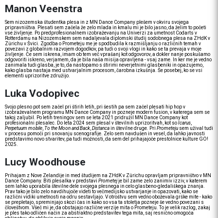
Manon Veenstra
Sem nizozemska študentka plesa in z MN Dance Company plešem v okviru svojega
pripravništva. Plesati sem začela že zelo mlada in kmalu mi je bilo jasno, da želim to početi
vse življenje. Po predprofesionalnem izobraževanju na Univerzi za umetnost Codarts v
Rotterdamu na Nizozemskem sem nadaljevala diplomski študij sodobnega plesa na ZHdK v
Zürichu v Švici. Zgodba o Prometeju me je spodbudila k razmišljanju o različnih temah v
povezavi z globalnim razvojem dogodkov, pa tudi o svoji vlogi in kako se ta prevaja v moje
življenje. Če sem iskrena, imam ob tem več vprašanj kot odgovorov, a dokler nanje poskušamo
odgovoriti iskreno, verjamem, da je bila naša misija opravljena - vsaj zame. In ker me je vedno
zanimala tudi glasba, je to, da nastopamo s štirimi neverjetnimi glasbeniki in opazujemo,
kako glasba nastaja med ustvarjalnim procesom, čarobna izkušnja. Še posebej, ko se vsi
elementi uprizoritve združijo.
Luka Vodopivec
Svojo plesno pot sem začel pri štirih letih, pri šestih pa sem začel plesati hip hop v
izobraževalnem programu MN Dance Company in pozneje modern fusion, v katerega sem se
takoj zaljubil. Po letih treningov sem se leta 2021 pridružil MN Dance Company kot
profesionalni plesalec. Do leta 2024 sem plesal v številnih uprizoritvah, kot so
Icarus
,
Perpetuum mobile
,
To the Moon and Back
,
Distanca
in številne druge. Pri
Prometeju
sem užival tudi
v procesu pomoči pri snovanju scenografije. Zelo sem navdušen in vesel, da lahko javnosti
predstavimo novo stvaritev, pa tudi možnosti, da sem del prihajajoče prestolnice kulture GO!
2025.
Lucy Woodhouse
Prihajam z Nove Zelandije in med študijem na ZHdK v Zürichu opravljam pripravništvo v MN
Dance Company. Biti plesalka v predstavi
Prometej
je bil zame zelo zanimiv izziv, v katerem
sem lahko uporabila številne dele svojega plesnega in celo glasbeno-gledališkega znanja.
Prav tako je bilo zelo navdihujoče videti to večmedijsko ustvarjanje in opazovati, kako se
različni vidiki umetnosti na odru sestavljajo. V otroštvu sem vedno oboževala grške mite - kako
se prepletajo, spreminjajo skozi čas in kako so vsa ta stoletja pozneje še vedno povezani s
človeštvom. Všeč mi je, da obstajajo različne verzije mita o Prometeju. To je velik razlog, zakaj
je ples tako odličen način za abstraktno predstavitev tega mita, saj resnično omogoča