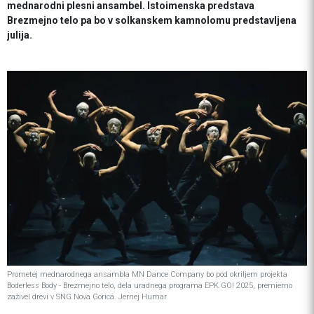
mednarodni plesni ansambel. Istoimenska predstava
Brezmejno telo pa bo v solkanskem kamnolomu predstavljena
julija.
Prometej mednarodnega ansambla MN Dance Company bo pod okriljem projekta
Boderless Body - Brezmejno telo, dela uradnega programa EPK GO! 2025, premierno
zaživel drevi v SNG Nova Gorica. Jernej Humar