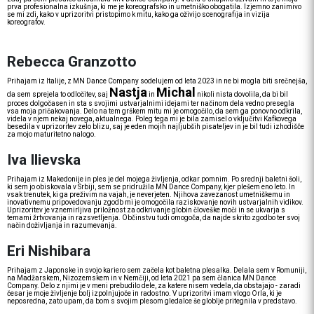
prva profesionalna izkušnja, ki me je koreografsko in umetniško obogatila. Izjemno zanimivo
se mi zdi, kako v uprizoritvi pristopimo k mitu, kako ga oživijo scenografija in vizija
koreografov.
Rebecca Granzotto
Prihajam iz Italije, z MN Dance Company sodelujem od leta 2023 in ne bi mogla biti srečnejša,
Nastja
Michal
da sem sprejela to odločitev, saj
in
nikoli nista dovolila, da bi bil
proces dolgočasen in sta s svojimi ustvarjalnimi idejami ter načinom dela vedno presegla
vsa moja pričakovanja. Delo na tem grškem mitu mi je omogočilo, da sem ga ponovno odkrila,
videla v njem nekaj novega, aktualnega. Poleg tega mi je bila zamisel o vključitvi Kafkovega
besedila v uprizoritev zelo blizu, saj je eden mojih najljubših pisateljev in je bil tudi izhodišče
za mojo maturitetno nalogo.
Iva Ilievska
Prihajam iz Makedonije in ples je del mojega življenja, odkar pomnim. Po srednji baletni šoli,
ki sem jo obiskovala v Srbiji, sem se pridružila MN Dance Company, kjer plešem eno leto. In
vsak trenutek, ki ga preživim na vajah, je neverjeten. Njihova zavezanost umetniškemu in
inovativnemu pripovedovanju zgodb mi je omogočila raziskovanje novih ustvarjalnih vidikov.
Uprizoritev je vznemirljiva priložnost za odkrivanje globin človeške moči in se ukvarja s
temami žrtvovanja in razsvetljenja. Občinstvu tudi omogoča, da najde skrito zgodbo ter svoj
način doživljanja in razumevanja.
Eri Nishibara
Prihajam z Japonske in svojo kariero sem začela kot baletna plesalka. Delala sem v Romuniji,
na Madžarskem, Nizozemskem in v Nemčiji, od leta 2021 pa sem članica MN Dance
Company. Delo z njimi je v meni prebudilo dele, za katere nisem vedela, da obstajajo - zaradi
česar je moje življenje bolj izpolnjujoče in radostno. V uprizoritvi imam vlogo Orla, ki je
neposredna, zato upam, da bom s svojim plesom gledalce še globlje pritegnila v predstavo.