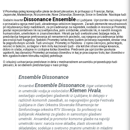
V
Prometeju
poleg koreografov pleše še deset plesalcev, ki prihajajo iz Francije, Italije,
Japonske, Makedonije, Nizozemske, Nove Zelandije, Slovenije, Švice in Švedske. Nastopa tudi
Dissonance Ensemble
Godalni kvartet
iz Ljubljane. Uprizoritev raziskuje mit
o prinašalcu ognja med ljudi, ukradenega sebičnim bogovom. Zaradi plemenite neustrašnosti
pri kljubovanju božji nadoblasti, za prizadevanje za napredek, svobodo in resnico je Prometej
postal reprezentativen lik razsvetljenstva, poln simbolike, umetniški lik, in navdih mnogim
humanistom, umetnikom in znanstvenikom. Hkrati pa tudi svetoskrunec božjega reda, ki
predstavlja tveganje pretiravanja ali nenamernih posledic, saj njegova prizadevanja lahko
povzročijo tudi tragedijo. Sodobni Prometeji lahko torej ljudem prinesejo napredek, vendar ima
ta pogosto dvojni učinek. Tudi uničujoč. Prometej in Pandora - z njeno skrinjico, polno tegob,
nesreč in bolezni, so bogovi v tem mitu kaznovali ljudi - sta kot dve strani enega kovanca,
dobro in slabo, vstopna in izstopna točka človeštva. Predvsem pa uprizoritev poskuša
ugotoviti, kaj današnji Prometeji prinašajo človeštvu in kaj je pravzaprav tisto, kar človeštvo v
tem zgodovinskem trenutku najbolj potrebuje.
O izkušnji ustvarjanja predstave in dela v mednarodnem ansamblu pripovedujejo tudi
plesalci, ki se obenem predstavljajo v naši prilogi.
Ensemble Dissonance
Ensemble Dissonance
Ansambel
, čigar ustanovitelj
Klemen Hvala
in umetniški vodja je violončelist
,
sestavljajo uveljavljeni glasbeniki iz Ljubljane, ki delujejo v
različnih komornih zasedbah, so nepogrešljivi gostje Festivala
Ljubljana in člani Orkestra Slovenske filharmonije ter
Simfoničnega orkestra RTV Slovenija. So profesorji na
ljubljanski Akademiji za glasbo in samostojni glasbeni
umetniki. Ansambel je promotor komorne glasbe na najvišji
umetniški ravni: naroča nove skladbe, zlasti slovenskih
skladateljev, sodeluje s svetovno znanimi umetniki in mladimi