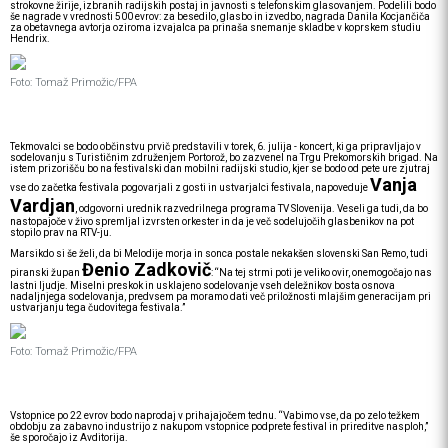
strokovne žirije, izbranih radijskih postaj in javnosti s telefonskim glasovanjem. Podelili bodo
še nagrade v vrednosti 500 evrov: za besedilo, glasbo in izvedbo, nagrada Danila Kocjančiča
za obetavnega avtorja oziroma izvajalca pa prinaša snemanje skladbe v koprskem studiu
Hendrix.
Foto: Tomaž Primožic/FPA
Tekmovalci se bodo občinstvu prvič predstavili v torek, 6. julija - koncert, ki ga pripravljajo v
sodelovanju s Turističnim združenjem Portorož, bo zazvenel na Trgu Prekomorskih brigad. Na
istem prizorišču bo na festivalski dan mobilni radijski studio, kjer se bodo od pete ure zjutraj
Vanja
vse do začetka festivala pogovarjali z gosti in ustvarjalci festivala, napoveduje
Vardjan
, odgovorni urednik razvedrilnega programa TV Slovenija. Veseli ga tudi, da bo
nastopajoče v živo spremljal izvrsten orkester in da je več sodelujočih glasbenikov na pot
stopilo prav na RTV-ju.
Marsikdo si še želi, da bi Melodije morja in sonca postale nekakšen slovenski San Remo, tudi
Đenio Zadkovič
piranski župan
: “Na tej strmi poti je veliko ovir, onemogočajo nas
lastni ljudje. Miselni preskok in usklajeno sodelovanje vseh deležnikov bosta osnova
nadaljnjega sodelovanja, predvsem pa moramo dati več priložnosti mlajšim generacijam pri
ustvarjanju tega čudovitega festivala.”
Foto: Tomaž Primožic/FPA
Vstopnice po 22 evrov bodo naprodaj v prihajajočem tednu. “Vabimo vse, da po zelo težkem
obdobju za zabavno industrijo z nakupom vstopnice podprete festival in prireditve nasploh,”
še sporočajo iz Avditorija.