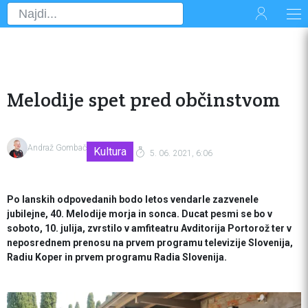
Melodije spet pred občinstvom
Andraž Gombač
Kultura
5. 06. 2021, 6:06
Po lanskih odpovedanih bodo letos vendarle zazvenele
jubilejne, 40. Melodije morja in sonca. Ducat pesmi se bo v
soboto, 10. julija, zvrstilo v amfiteatru Avditorija Portorož ter v
neposrednem prenosu na prvem programu televizije Slovenija,
Radiu Koper in prvem programu Radia Slovenija.