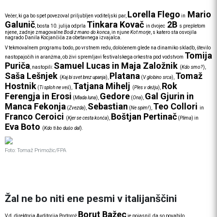
Lorella Flego
Mario
Večer, ki ga bo spet povezoval priljubljen voditeljski par,
in
Galunič
Tinkara Kovač
2B
, bosta 10. julija odprla
in dvojec
s prepletom
njene, zadnje zmagovalne
Bodi z mano do konca
, in njune
Kot morje
, s katero sta osvojila
nagrado Danila Kocjančiča za obetavnega izvajalca.
V tekmovalnem programu bodo, po vrstnem redu, določenem glede na dinamiko skladb, število
Tomija
nastopajočih in aranžma, ob živi spremljavi festivalskega orkestra pod vodstvom
Puriča
Samuel Lucas in Maja Založnik
, nastopili:
(
Kdo smo?
),
Saša Lešnjek
Platana
Tomaž
(
Kaj bi svet brez upanja
),
(
V globino srca
),
Hostnik
Tatjana Mihelj
Rok
(
Ti sploh ne veš
),
(
Ples v dežju
),
Ferengja in Erosi
Gedore
Gal Gjurin in
(
Mlada luna
),
(
Ona
),
Manca Fekonja
Sebastian
Teo Collori
(
Zvezda
),
(
Ne spim!
),
in
Franco Ceroici
Boštjan Pertinač
(
Kjer se cesta konča
),
(
Plima
) in
Eva Boto
(
Kdo ti bo dušo dal
).
Foto: Tomaž Primožic/FPA
Žal ne bo niti ene pesmi v italijanščini
Borut Bažec
V.d. direktorja Avditorija Portorož
je pojasnil, da so povabilo