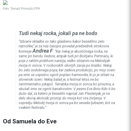
Foto: Tomaž Primožic/FPA
Tudi nekaj rocka, jokali pa ne bodo
“Izbrane skladbe so tako glasbeno kakor besedilno zelo
raznolike,” je za naš časopis povedal predsednik strokovne
Andrea F
komisije
. “Kar nekaj je akustičnega rocka, ne
samo pri bendu Gedore, ampak tudi pri Boštjanu Pertinaču, ki
poje z rahlim pridihom narečja, redko slišanim na Melodijah
morja in sonca. V rockovskih okvirjih zavija po kraško. Nekaj
bo zelo sodobnega popa, kar zadeva produkcijo, po moji oceni
pa smo se uspešno ognili poplavi harmonike, ki jo je slišati na
slovenski sceni. Nekaj balad je, a festival letos ne bo
sentimentalno jokajoč. Tematika morja in sonca bo prisotna, a
skušali smo se ogniti banalnostim. V pesmi Eve Boto
Kdo ti bo
dušo dal
, za katero je besedilo napisal Jan Plestenjak, je na
delu skoraj ekološki pristop do morja kot vira življenja. V
ospredju Melodij morja in sonca pa bo seveda ljubezen, kot na
vsakem festivalu.”
Od Samuela do Eve