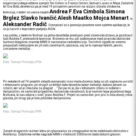
organizacijskega odbora sprejeli Teo Collori in Franco Ceroici, Samuel Lucas in Maja Založnik
ter Eva Boto, deveterico pa je med 74 prispelimi pesmimi na razpis izbrala strokovna
Andrea F
Eva Cimbola
Simona
komisija, v kateri so ušesa napeli
,
,
Brglez
Slavko Ivančić
Alesh Maatko
Mojca Menart
,
,
,
in
Aleksander Radič
. Ocenjevali so s pomočjo posebne nove spletne aplikacije, ki
so jo razvili v koprskem podjetju NGN.
Lep jubilej, s katerim festival za polno desetletje prednjači pred slovensko državo, je pozdravil
tudi Andrea F, predsednik komisije. Bistveno se mu zdi sodelovanje med piransko občino kot
lastnico blagovne znamke MMS in nacionalno radiotelevizijo. Tovrstnih zgodb ne smemo
prepuščati naključjem ali jih celo zanemariti, opozarja, saj se tu rojevajo talenti, pesmi,
zimzelene melodije ...
Foto: Tomaž Primožic/FPA
Pri nekaterih od 74 prejetih skladb ocenjevalci niso imela dvomov, takoj so jih soglasno uvrstili
v tekmovalni program, pri drugih so tehtali tako besedila kakor melodije, kakšno pesem so
izločili, ker se je izkazala za plagiat ... “Žal pa mi je, da v letošnjem izboru ni nobene v
italijanščini, ne samo kot pripadniku italijanske narodnosti, to je namreč lepa posebnost tega
festivala, ki nas odpira v svet,” pravi Andrea F. Prejeli so samo dve: prvi prvi ni bila dovolj zrela
glasba, pri drugi pa je bila prešibka italijanščina.
Foto: Tomaž Primožic/FPA
Zaradi drugačnih razmer letos pri glasovanju za zmagovalce ne bo sodelovalo občinstvo v
Avditoriju. Dobitnika velike nagrade MMS v vrednosti 3000 evrov bodo določili glasovi