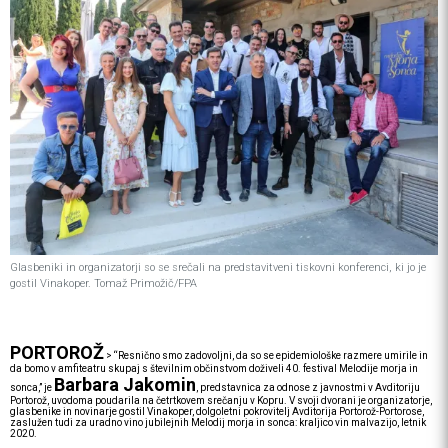
Glasbeniki in organizatorji so se srečali na predstavitveni tiskovni konferenci, ki jo je
gostil Vinakoper. Tomaž Primožič/FPA
PORTOROŽ
>
“Resnično smo zadovoljni, da so se epidemiološke razmere umirile in
da bomo v amfiteatru skupaj s številnim občinstvom doživeli 40. festival Melodije morja in
Barbara Jakomin
sonca,” je
, predstavnica za odnose z javnostmi v Avditoriju
Portorož, uvodoma poudarila na četrtkovem srečanju v Kopru. V svoji dvorani je organizatorje,
glasbenike in novinarje gostil Vinakoper, dolgoletni pokrovitelj Avditorija Portorož-Portorose,
zaslužen tudi za uradno vino jubilejnih Melodij morja in sonca: kraljico vin malvazijo, letnik
2020.