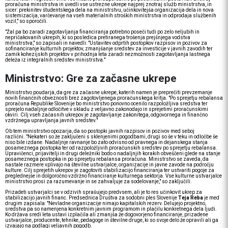
proračuna ministrstva in uvedli vse ustrezne ukrepe najprej znotraj služb ministrstva, in
sicer: prekinitev študentskega dela na ministrstvu, učinkovitejša organizacija dela in nova
sistemizacija, varčevanje na vseh materialnih stroških ministrstva in odprodaja službenih
vozil," so sporočili.
"Žal pa bo zaradi zagotavljanja financiranja potrebno poseči tudi po zelo neljubih in
nepričakovanih ukrepih, ki so posledica pretiranega trošenja prejšnjega vodstva
ministrstva," so zapisali in navedli: "Ustavitev odprtih postopkov razpisov in pozivov za
sofinanciranje kulturnih projektov, zmanjšanje sredstev za investicije v javnih zavodih ter
zamik kohezijskih projektov v prihodnja leta zaradi nezmožnosti zagotavljanja lastnega
deleža iz integralnih sredstev ministrstva."
Ministrstvo: Gre za začasne ukrepe
Ministrstvo poudarja, da gre za začasne ukrepe, katerih namen je preprečiti prevzemanje
novih finančnih obveznosti brez zagotovljenega proračunskega kritja. "Po sprejetju rebalansa
proračuna Republike Slovenije bo ministrstvo ponovno ocenilo razpoložljiva sredstva ter
sprejelo nadaljnje odločitve v skladu z veljavno zakonodajo in sprejetimi proračunskimi
okviri. Cilj vseh začasnih ukrepov je zagotavljanje zakonitega, odgovornega in finančno
vzdržnega upravljanja javnih sredstev."
Ob tem ministrstvo opozarja, da so postopki javnih razpisov in pozivov med seboj
različni. "Nekateri so že zaključeni s sklenjenimi pogodbami, drugi so še v teku in odločbe še
niso bile izdane. Nadaljnje ravnanje bo zato odvisno od pravnega in dejanskega stanja
posameznega postopka ter od razpoložljivih proračunskih sredstev po sprejetju rebalansa.
Upravičenci, prijavitelji in drugi deležniki bodo o nadaljnjih korakih obveščeni glede na stanje
posameznega postopka in po sprejetju rebalansa proračuna. Ministrstvo se zaveda, da
nastale razmere vplivajo na številne ustvarjalce, organizacije in javne zavode na področju
kulture. Cilj sprejetih ukrepov je zagotoviti stabilizacijo financiranja ter ustvariti pogoje za
preglednejše in dolgoročno vzdržno financiranje kulturnega sektorja. Vse kulturne ustvarjalce
ministrstvo prosi za razumevanje in se zahvaljuje za sodelovanje," so zaključili.
Prizadeti ustvarjalci se v odzivih sprašujejo predvsem, ali je to res učinkovit ukrep za
stabilizacijo javnih financ. Predsednica Društva za sodobni ples Slovenije
Teja Reba
je med
drugim zapisala: "Nevladne organizacije nimajo kapitalskih rezerv. Delujejo projektno,
sredstva pa so namenjena konkretnim javnim programom in plačilu konkretnega dela ljudi.
Ko država sredi leta ustavi izplačila ali zmanjša že dogovorjeno financiranje, prizadene
ustvarjalce, producente, tehnike, pedagoge in številne druge, ki so svoje delo že opravili ali ga
izvajajo na podlagi veljavnih pogodb.