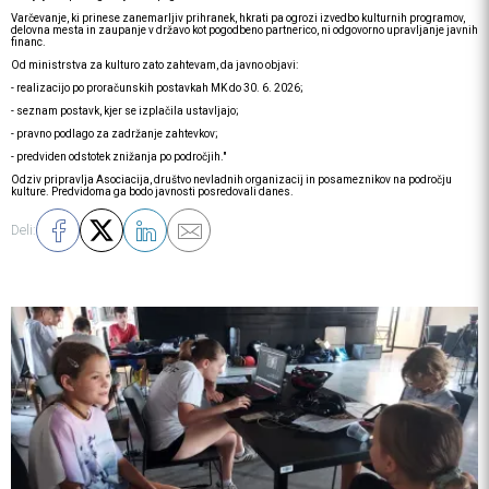
Varčevanje, ki prinese zanemarljiv prihranek, hkrati pa ogrozi izvedbo kulturnih programov,
delovna mesta in zaupanje v državo kot pogodbeno partnerico, ni odgovorno upravljanje javnih
financ.
Od ministrstva za kulturo zato zahtevam, da javno objavi:
- realizacijo po proračunskih postavkah MK do 30. 6. 2026;
- seznam postavk, kjer se izplačila ustavljajo;
- pravno podlago za zadržanje zahtevkov;
- predviden odstotek znižanja po področjih."
Odziv pripravlja Asociacija, društvo nevladnih organizacij in posameznikov na področju
kulture. Predvidoma ga bodo javnosti posredovali danes.
Deli: