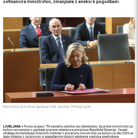
sofinancira ministrstvo, zmanjšala z aneksi k pogodbam.
Ministrica za kulturo Ignacija Fridl Jarc
Foto: Primož Lavre
LJUBLJANA >
Pismo se glasi: "Po navodilu vodstva vas obveščamo, da je bilo ministrstvo za
kulturo seznanjeno s postopki priprave rebalansa proračuna Republike Slovenije. Zaradi
velikega primanjkljaja finančnih sredstev v proračunu ministrstva za kulturo za leto 2026 se
bodo skladno z razpisnimi in pogodbenimi določili odobrena sredstva predvidoma