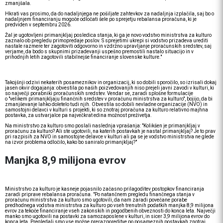
zmanjšala.
Hkrati vas prosimo, da do nadaljnjega ne pošiljate zahtevkov za nadaljnja izplačila, saj bo o
nadaljnjem financiranju mogoče odločati šele po sprejetju rebalansa proračuna, ki je
predviden v septembru 2026.
Žal je ugotovljeni primanjkljaj posledica stanja, ki ga je novo vodstvo ministrstva za kulturo
zaznalo ob pregledu primopredaje poslov. S sprejetimi ukrepi si vodstvo prizadeva urediti
nastale razmere ter zagotoviti odgovorno in vzdržno upravljanje proračunskih sredstev, saj
verjame, da bodo s skupnimi prizadevanji uspešno premostili nastalo situacijo in v
prihodnjih letih zagotovili stabilnejše financiranje slovenske kulture."
Takojšnji odzivi nekaterih posameznikov in organizacij, ki so dobili sporočilo, so izrisali dokaj
jasen okvir dogajanja: obvestila po naših poizvedovanjih niso prejeli javni zavodi v kulturi, ki
so največji porabniki proračunskih sredstev. Vendar se, zaradi splošne formulacije
o "velikem primanjkljaju finančnih sredstev v proračunu ministrstva za kulturo", bojijo, da bi
zmanjševanje lahko doletelo tudi njih. Obvestila so dobili nevladne organizacije (NVO) in
samostojni delavci v kulturi s projekti, ki so znotraj proračuna za kulturo relativno majhna
postavka, za ustvarjalce pa največkrat edina možnost preživetja.
Na ministrstvo za kulturo smo poslali naslednja vprašanja: "Kolikšen je primanjkljaj v
proračunu za kulturo? Ali ste ugotovili, na katerih postavkah je nastal primanjkljaj? Je to prav
pri razpisih za NVO in samostojne delavce v kulturi ali pa se je vodstvo ministrstva ne glede
na izvor problema odločilo, kako bo saniralo primanjkljaj?"
Manjka 8,9 milijona evrov
Ministrstvo za kulturo je kasneje pojasnilo začasno prilagoditev postopkov financiranja
zaradi priprave rebalansa proračuna. "Po natančnem pregledu finančnega stanja v
proračunu ministrstva za kulturo smo ugotovili, da nam zaradi povečane porabe
predhodnega vodstva ministrstva za kulturo po vseh trenutnih podatkih manjka 8,9 milijona
evrov za tekoče financiranje vseh zakonskih in pogodbenih obveznosti do konca leta. Največji
manko smo ugotovili na postavki za samozaposlene v kulturi, in sicer 3,9 milijona evrov do
konca leta. Pregledali smo vse možne prerazporeditve po posameznih postavkah znotraj