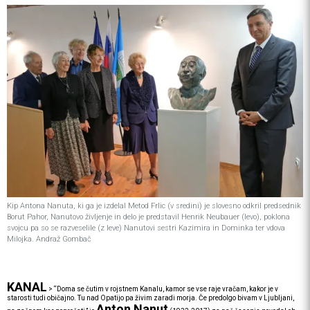
Kip Antona Nanuta, ki ga je izdelal Metod Frlic (v sredini) je slovesno odkril predsednik
Borut Pahor, Nanutovo življenje in delo je predstavil Henrik Neubauer (levo), poklona
svojcu pa so se razveselile (z leve) Nanutovi sestri Kazimira in Dominka ter vdova
Milojka. Andraž Gombač
KANAL
>
“Doma se čutim v rojstnem Kanalu, kamor se vse raje vračam, kakor je v
starosti tudi običajno. Tu nad Opatijo pa živim zaradi morja. Če predolgo bivam v Ljubljani,
Anton Nanut