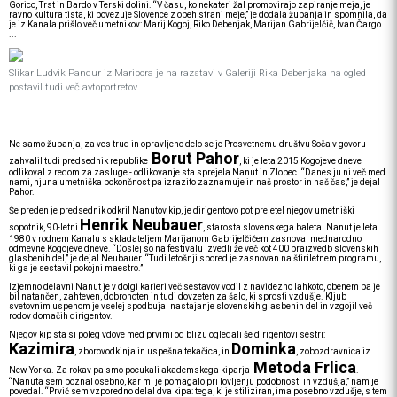
Gorico, Trst in Bardo v Terski dolini. “V času, ko nekateri žal promovirajo zapiranje meja, je
ravno kultura tista, ki povezuje Slovence z obeh strani meje,” je dodala županja in spomnila, da
je iz Kanala prišlo več umetnikov: Marij Kogoj, Riko Debenjak, Marijan Gabrijelčič, Ivan Čargo
...
Slikar Ludvik Pandur iz Maribora je na razstavi v Galeriji Rika Debenjaka na ogled
postavil tudi več avtoportretov.
Ne samo županja, za ves trud in opravljeno delo se je Prosvetnemu društvu Soča v govoru
Borut Pahor
zahvalil tudi predsednik republike
, ki je leta 2015 Kogojeve dneve
odlikoval z redom za zasluge - odlikovanje sta sprejela Nanut in Zlobec. “Danes ju ni več med
nami, njuna umetniška pokončnost pa izrazito zaznamuje in naš prostor in naš čas,” je dejal
Pahor.
Še preden je predsednik odkril Nanutov kip, je dirigentovo pot preletel njegov umetniški
Henrik Neubauer
sopotnik, 90-letni
, starosta slovenskega baleta. Nanut je leta
1980 v rodnem Kanalu s skladateljem Marijanom Gabrijelčičem zasnoval mednarodno
odmevne Kogojeve dneve. “Doslej so na festivalu izvedli že več kot 400 praizvedb slovenskih
glasbenih del,” je dejal Neubauer. “Tudi letošnji spored je zasnovan na štiriletnem programu,
ki ga je sestavil pokojni maestro.”
Izjemno delavni Nanut je v dolgi karieri več sestavov vodil z navidezno lahkoto, obenem pa je
bil natančen, zahteven, dobrohoten in tudi dovzeten za šalo, ki sprosti vzdušje. Kljub
svetovnim uspehom je vselej spodbujal nastajanje slovenskih glasbenih del in vzgojil več
rodov domačih dirigentov.
Njegov kip sta si poleg vdove med prvimi od blizu ogledali še dirigentovi sestri:
Kazimira
Dominka
, zborovodkinja in uspešna tekačica, in
, zobozdravnica iz
Metoda Frlica
New Yorka. Za rokav pa smo pocukali akademskega kiparja
.
“Nanuta sem poznal osebno, kar mi je pomagalo pri lovljenju podobnosti in vzdušja,” nam je
povedal. “Prvič sem vzporedno delal dva kipa: tega, ki je stiliziran, ima posebno vzdušje, s tem