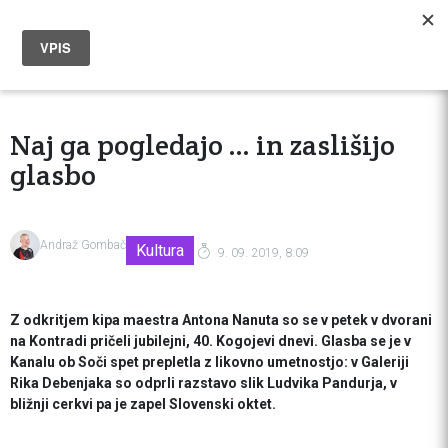
Naj ga pogledajo ... in zaslišijo
glasbo
Andraž Gombač
Kultura
9. 09. 2019, 8:09
Z odkritjem kipa maestra Antona Nanuta so se v petek v dvorani
na Kontradi pričeli jubilejni, 40. Kogojevi dnevi. Glasba se je v
Kanalu ob Soči spet prepletla z likovno umetnostjo: v Galeriji
Rika Debenjaka so odprli razstavo slik Ludvika Pandurja, v
bližnji cerkvi pa je zapel Slovenski oktet.