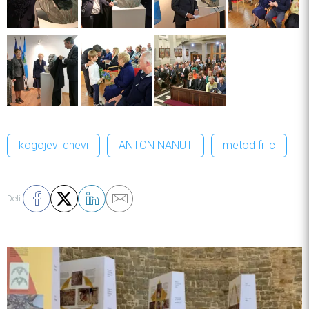
kogojevi dnevi
ANTON NANUT
metod frlic
Deli: