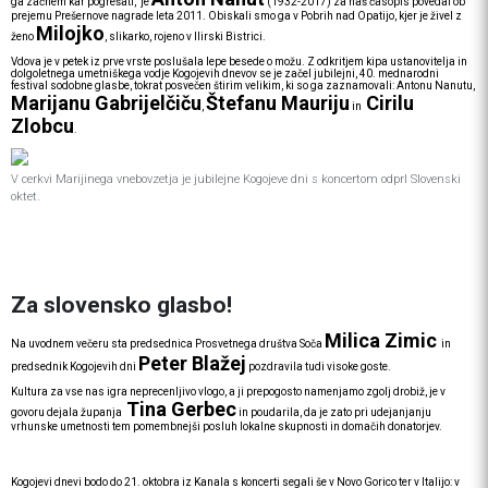
ga začnem kar pogrešati,” je
(1932-2017) za naš časopis povedal ob
prejemu Prešernove nagrade leta 2011. Obiskali smo ga v Pobrih nad Opatijo, kjer je živel z
Milojko
ženo
, slikarko, rojeno v Ilirski Bistrici.
Vdova je v petek iz prve vrste poslušala lepe besede o možu. Z odkritjem kipa ustanovitelja in
dolgoletnega umetniškega vodje Kogojevih dnevov se je začel jubilejni, 40. mednarodni
festival sodobne glasbe, tokrat posvečen štirim velikim, ki so ga zaznamovali: Antonu Nanutu,
Marijanu Gabrijelčiču
Štefanu Mauriju
Cirilu
,
in
Zlobcu
.
V cerkvi Marijinega vnebovzetja je jubilejne Kogojeve dni s koncertom odprl Slovenski
oktet.
Za slovensko glasbo!
Milica Zimic
Na uvodnem večeru sta predsednica Prosvetnega društva Soča
in
Peter Blažej
predsednik Kogojevih dni
pozdravila tudi visoke goste.
Kultura za vse nas igra neprecenljivo vlogo, a ji prepogosto namenjamo zgolj drobiž, je v
Tina Gerbec
govoru dejala županja
in poudarila, da je zato pri udejanjanju
vrhunske umetnosti tem pomembnejši posluh lokalne skupnosti in domačih donatorjev.
Kogojevi dnevi bodo do 21. oktobra iz Kanala s koncerti segali še v Novo Gorico ter v Italijo: v