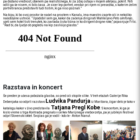
pa dodano vrednost, obenem pa realističnega, ki za zdaj ostaja v mojem ateljeju, pokrit. Niti
odlil ga še nisem, ni bilo časa. Je sicer lep portret, vendar pri njem ni presežka, s katerim želim
portretiranca predstaviti tudi tistim, ki ga niso poznali.”
Na kipu, ki bo svoj prostor še našel na prostem v Kanalu, ima maestro zaprte oči in nekoliko
našobljene ustnice. “Upodobil sem ga, kakor da začenja dirigirati Mahlerjevo
Peto simfonijo
,
ujeti sem hotel tisti trenutek, ko zavlada čista tišina in ko dirigent dvigne roke,” pojasnjuje Frlic.
“Rad bi, da ljudje ob pogledu na kip zaslišijo glasbo.”
Razstava in koncert
Še preden je ušesa pobožala glasba, so pred oči stopile slike. V treh etažah Galerije Rika
Ludvika Pandurja
Debenjaka so odprli razstavo
iz Maribora, čigar delo je tako v
Tatjana Pregl Kobe
katalogu kakor v živo predstavila
. S koncertom, ki ga je
kislo vreme s trga Kontrada pregnalo v cerkev Marijinega vnebovzetja, pa je jubilejni festival
odprl Slovenski oktet. Svojčas ga je vodil - kdo le - Anton Nanut.