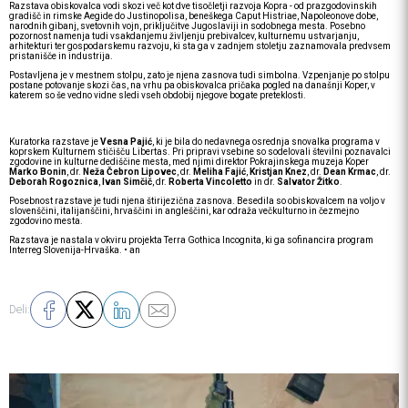
Razstava obiskovalca vodi skozi več kot dve tisočletji razvoja Kopra - od prazgodovinskih
gradišč in rimske Aegide do Justinopolisa, beneškega Caput Histriae, Napoleonove dobe,
narodnih gibanj, svetovnih vojn, priključitve Jugoslaviji in sodobnega mesta. Posebno
pozornost namenja tudi vsakdanjemu življenju prebivalcev, kulturnemu ustvarjanju,
arhitekturi ter gospodarskemu razvoju, ki sta ga v zadnjem stoletju zaznamovala predvsem
pristanišče in industrija.
Postavljena je v mestnem stolpu, zato je njena zasnova tudi simbolna. Vzpenjanje po stolpu
postane potovanje skozi čas, na vrhu pa obiskovalca pričaka pogled na današnji Koper, v
katerem so še vedno vidne sledi vseh obdobij njegove bogate preteklosti.
Kuratorka razstave je
Vesna Pajić
, ki je bila do nedavnega osrednja snovalka programa v
koprskem Kulturnem stičišču Libertas. Pri pripravi vsebine so sodelovali številni poznavalci
zgodovine in kulturne dediščine mesta, med njimi direktor Pokrajinskega muzeja Koper
Marko
Bonin
, dr.
Neža Čebron Lipovec
, dr.
Meliha Fajić
,
Kristjan Knez
, dr.
Dean Krmac
, dr.
Deborah Rogoznica
,
Ivan Simčič
, dr.
Roberta Vincoletto
in dr.
Salvator Žitko
.
Posebnost razstave je tudi njena štirijezična zasnova. Besedila so obiskovalcem na voljo v
slovenščini, italijanščini, hrvaščini in angleščini, kar odraža večkulturno in čezmejno
zgodovino mesta.
Razstava je nastala v okviru projekta Terra Gothica Incognita, ki ga sofinancira program
Interreg Slovenija-Hrvaška. • an
Deli: