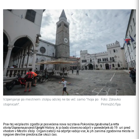
Vzpenjanje po mestnem stolpu odslej ne bo več samo "hoja po
Foto: Zdravko
stopnicah".
Primožič/fpa
Prav tej večplastni zgodbi je posvečena nova razstava
Pokončna zgodovina/La retta
storia/Uspravna povjest/Upright History
, ki jo bodo slovesno odprli v ponedeljek ob 19. uri pred
vhodom v Mestni stolp. Organizatorji na odprtje vabijo vse, ki jih zanima zgodovina mesta in
njegove številne preobrazbe skozi čas.