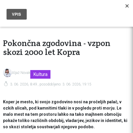
Pokončna zgodovina - vzpon
skozi 2000 let Kopra
Aljaž Novak
Kultura
3. 06. 2026, 8:49
, posodobljeno:
3. 06. 2026, 19:15
Koper je mesto, ki svojo zgodovino nosi na pročeljih palač, v
ozkih ulicah, pod kamnitimi tlaki in v pogledu proti morju. Le
malo mest na tem prostoru lahko na tako majhnem območju
pokaže toliko različnih obdobij, vladarjev, jezikov in identitet, ki
so skozi stoletja soustvarjali njegovo podobo.