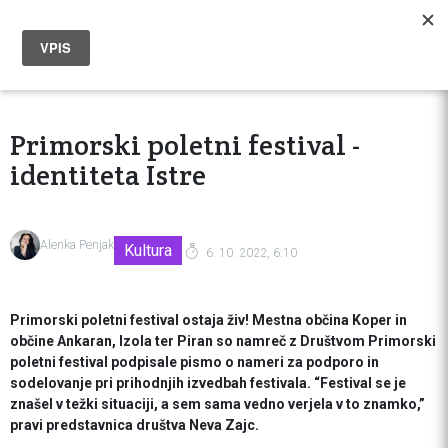
Primorski poletni festival -
identiteta Istre
Alenka Penjak
Kultura
6. 10. 2022, 6:10
Primorski poletni festival ostaja živ! Mestna občina Koper in
občine Ankaran, Izola ter Piran so namreč z Društvom Primorski
poletni festival podpisale pismo o nameri za podporo in
sodelovanje pri prihodnjih izvedbah festivala. “Festival se je
znašel v težki situaciji, a sem sama vedno verjela v to znamko,”
pravi predstavnica društva Neva Zajc.