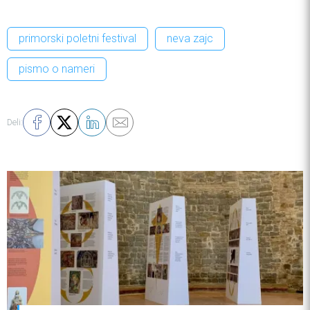
primorski poletni festival
neva zajc
pismo o nameri
Deli: