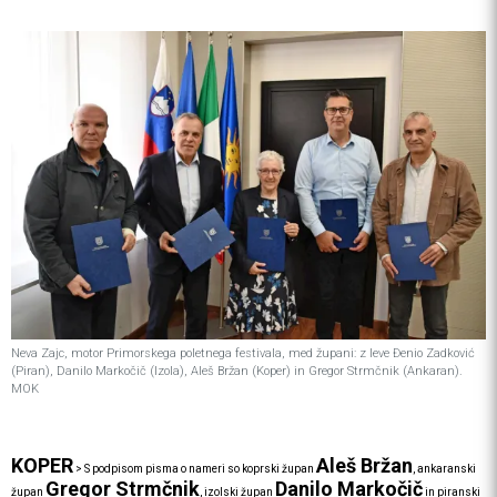
Neva Zajc, motor Primorskega poletnega festivala, med župani: z leve Đenio Zadković
(Piran), Danilo Markočič (Izola), Aleš Bržan (Koper) in Gregor Strmčnik (Ankaran).
MOK
KOPER
Aleš Bržan
>
S podpisom pisma o nameri so koprski župan
, ankaranski
Gregor Strmčnik
Danilo Markočič
župan
, izolski župan
in piranski