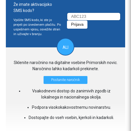
Že imate aktivacijsko
SMS kodo?
Vpišite SMS kodo, ki ste jo
prejeli po izvedenem plačilu. Po
uspešnem vpisu, osvežite stran
in uživajte v branju.
ALI
Sklenite naročnino na digitalne vsebine Primorskih novic.
Naročnino lahko kadarkoli prekinete.
Postanite naročnik
Vsakodnevni dostop do zanimivih zgodb iz
lokalnega in nacionalnega okolja.
Podpora visokokakovostnemu novinarstvu.
Dostopajte do vseh vsebin, kjerkoli in kadarkoli.