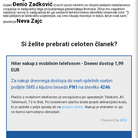
Đenio Zadković
župan
izrazili jasno namero za skupno podporo nadaljevanju
izvajanja in nadgradnji tega priljubljenega gledališkega festivala. Želijo mu zagotoviti
nadaljnji razvoj in nadgradnjo ter ga uveljaviti kot edinstveno identiteto slovenske Istre. “S
tako podporo je lahko delo uspešnejše, saj smo skupaj močnejši in boljši, kot je vsak sam,”
Neva Zajc
poudarja
.
Si želite prebrati celoten članek?
Hiter nakup z mobilnim telefonom - Dnevni dostop 1,99
EUR
Za nakup dnevnega dostopa do vseh spletnih vsebin
pošljite SMS s ključno besedo
PN1
na številko
4246
.
Plačilo z mobilnim telefonom je omogočeno pri operaterjih Telekom, A1,
Telemach, T2 in Bob. Po izvedenem plačilu boste prejeli aktivacijsko kodo,
ki jo vpišete v polje spodaj ali na
prijavni strani
. Nakup je enkraten in ga
ne bomo samodejno obnavljali.
Powered by
4EGI