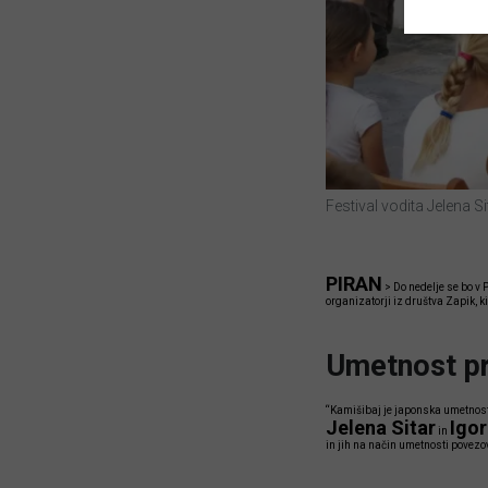
Festival vodita Jelena 
PIRAN
>
Do nedelje se bo v P
organizatorji iz društva Zapik, k
Umetnost pr
“Kamišibaj je japonska umetnost p
Jelena Sitar
Igor
in
in jih na način umetnosti povezov