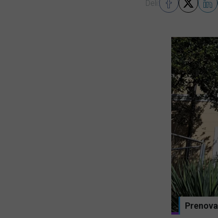
Deli:
, ideolog SDS Jambrek o ignoriranju
Prenova 