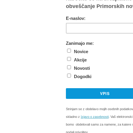
ižnem hodniku samostana svetega Frančiška začel 5. me
ogatejšim programom doslej, ki bo do nedelje zaživel š
ost, ki je k nam prišla z Japonske, je prav po zaslugi g
e bolj priljubljena.