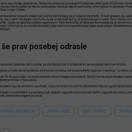
v, letos pa ji bo kar petkrat več. Slovenski avtorji pripravljajo 40 predstav, med njimi 20 premier. P
nija pa ima na glede na število prebivalcev največje število kamišibaj ustvarjalcev in predstav. Pra
itar in Igor Cvetko.
 po množično tiskanih slikanicah, bistvo kamišibaja pa je iskanje identitete. To tudi pomeni, da n
, saj v njem nastopaš v kostumu, tu pa si tak, kakršen si, in pripoveduješ iz sebe. Če si iskren in av
blike - ljudje se počutijo osebno nagovorjeni. Kajti kamišibaj je človeška komunikacija, ki slovenski 
asopis ustvarjalca, ki morata obvladati tako veščino pripovedovanja kakor avtorskega ubesedovanja 
išljije.
 še prav posebej odrasle
ancoskih predstav, štiri srbske, po dve italijanski in britanski ter po eno japonsko in avstrijsko.
anu zvrstilo deset predstav za družine, oziroma, kot so prireditelji zapisali v narečju, “za none, no
vi ob 19.30, prav tako v križnem hodniku minoritskega samostana. Sledilo mu bo deset otrokom nam
devet predstav v francoščini.
dovskem trgu bo primerno za otroke. V poznih večernih urah bo Mediadom Phyrani gostil deset kami
, ko bodo v minoritskem samostanu tudi podelili nagrado občinstva beli delfin, nagrado po izboru u
ncev, imenovano pogled od zunaj.
išibaj gledališče
jelena sitar
igor cvetko
festiva