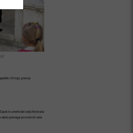
bač
ogodek v Evropi, pravijo
apik in umetniški vodji festivala
h okolij pomaga prisluhniti sebi