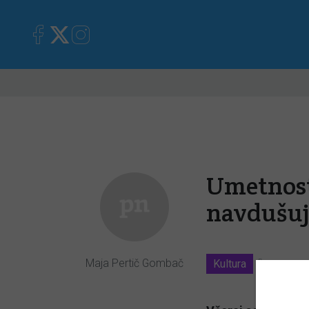
Primorska
Kronika
Mnen
Umetnost
navdušuj
Maja Pertič Gombač
Kultura
19. 08. 