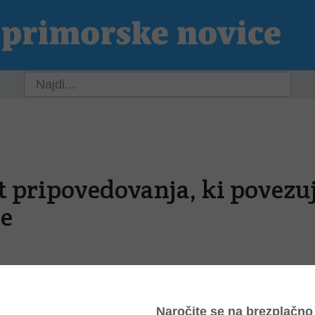
ja
Slovenija
Svet
Kultura
Šport
P
 pripovedovanja, ki povezuj
e
2022, 6:08