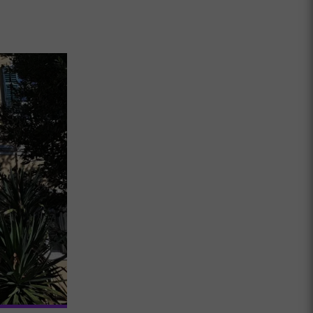
Pri sečnji dreves na območju Idrijskih K
letni delavec