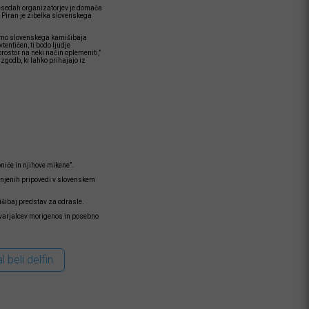
o besedah organizatorjev je domača
v Piran je zibelka slovenskega
očemo slovenskega kamišibaja
tentičen, ti bodo ljudje
prostor na neki način oplemeniti,”
zgodb, ki lahko prihajajo iz
niće in njihove mikene”.
enjenih pripovedi v slovenskem
šibaj predstav za odrasle.
stvarjalcev morigenos in posebno
l beli delfin