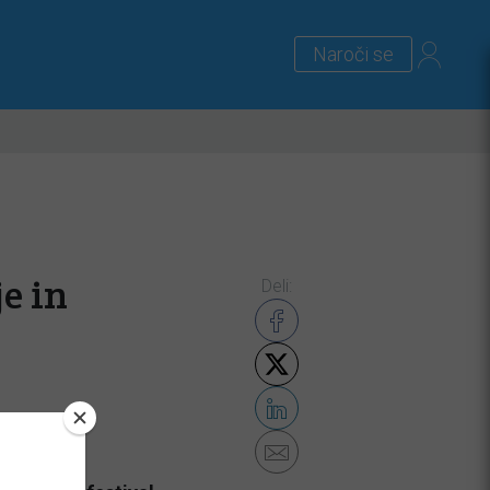
Naroči se
lus
Zanimivosti
Priloge
e in
Deli: