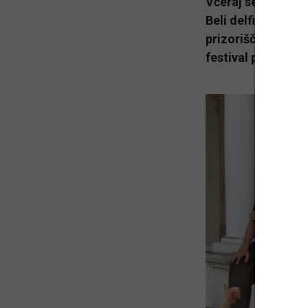
Včeraj se je v kr
Beli delfin z najb
prizoriščih. Umetn
festival prireja, vs