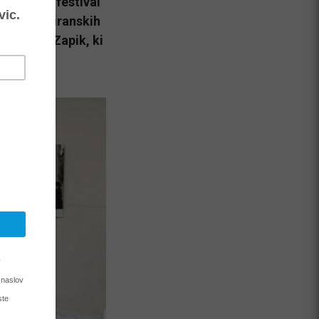
dnarodni festival
e na več piranskih
ledališča Zapik, ki