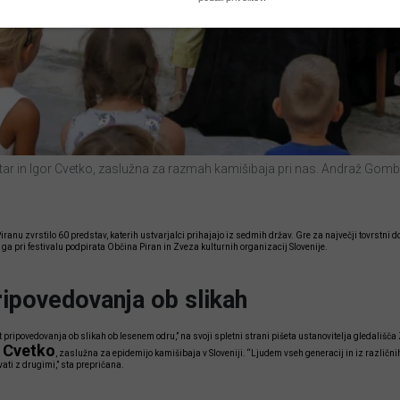
Sitar in Igor Cvetko, zaslužna za razmah kamišibaja pri nas. Andraž Gom
iranu zvrstilo 60 predstav, katerih ustvarjalci prihajajo iz sedmih držav. Gre za največji tovrstni d
i ga pri festivalu podpirata Občina Piran in Zveza kulturnih organizacij Slovenije.
ipovedovanja ob slikah
ripovedovanja ob slikah ob lesenem odru,” na svoji spletni strani pišeta ustanovitelja gledališča Z
 Cvetko
, zaslužna za epidemijo kamišibaja v Sloveniji. “Ljudem vseh generacij in iz različni
ati z drugimi,” sta prepričana.