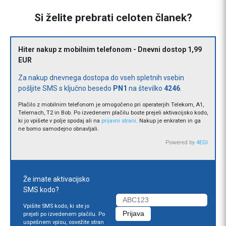
Si želite prebrati celoten članek?
Hiter nakup z mobilnim telefonom - Dnevni dostop 1,99
EUR
Za nakup dnevnega dostopa do vseh spletnih vsebin
pošljite SMS s ključno besedo
PN1
na številko
4246
.
Plačilo z mobilnim telefonom je omogočeno pri operaterjih Telekom, A1,
Telemach, T2 in Bob. Po izvedenem plačilu boste prejeli aktivacijsko kodo,
ki jo vpišete v polje spodaj ali na
prijavni strani
. Nakup je enkraten in ga
ne bomo samodejno obnavljali.
Powered by
4EGI
Že imate aktivacijsko
SMS kodo?
Vpišite SMS kodo, ki ste jo
prejeli po izvedenem plačilu. Po
uspešnem vpisu, osvežite stran