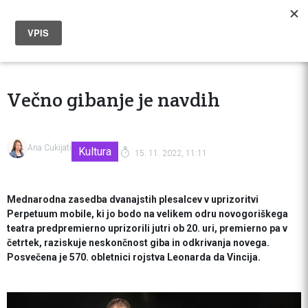
Večno gibanje je navdih
Ana Cukijati
Kultura
15. 11. 2022, 11:11
Mednarodna zasedba dvanajstih plesalcev v uprizoritvi
Perpetuum mobile, ki jo bodo na velikem odru novogoriškega
teatra predpremierno uprizorili jutri ob 20. uri, premierno pa v
četrtek, raziskuje neskončnost giba in odkrivanja novega.
Posvečena je 570. obletnici rojstva Leonarda da Vincija.