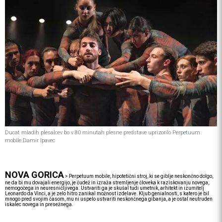
Ducat mladih plesalcev bo v 80 minutah plesne predstave uprizorilo Perpetuum
mobile.Damir Ipavec
NOVA GORICA
>
Perpetuum mobile, hipotetični stroj, ki se giblje neskončno dolgo,
ne da bi mu dovajali energijo, je čudež in izraža stremljenje človeka k raziskovanju novega,
nemogočega in neuresničljivega. Ustvariti ga je skušal tudi umetnik, arhitekt in izumitelj
Leonardo da Vinci, a je zelo hitro zanikal možnost izdelave. Kljub genialnosti, s katero je bil
mnogo pred svojim časom, mu ni uspelo ustvariti neskončnega gibanja, a je ostal neutruden
iskalec novega in presežnega.