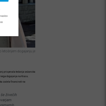
Ob letošnjem dogajanju je
e vanj prispevala tedanja sežanska
urnega dogajanja na Krasu.
ka začela financirati na
 še živečih
ovarjam
 sprememb