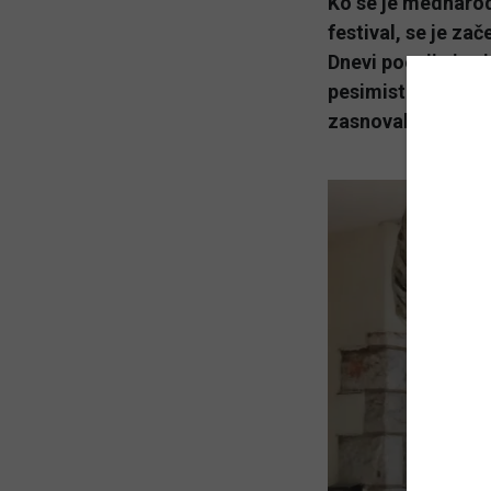
Ko se je mednarod
festival, se je zač
Dnevi poezije in vi
pesimističen Aleks
zasnoval in postav