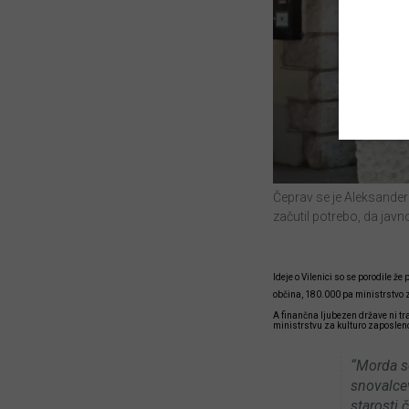
Čeprav se je Aleksander 
začutil potrebo, da javn
Ideje o Vilenici so se porodile ž
občina, 180.000 pa ministrstvo 
A finančna ljubezen države ni tra
ministrstvu za kulturo zaposleno 
“Morda s
snovalce
starosti