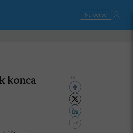
Naroči se
lus
Zanimivosti
Priloge
ek konca
Deli: