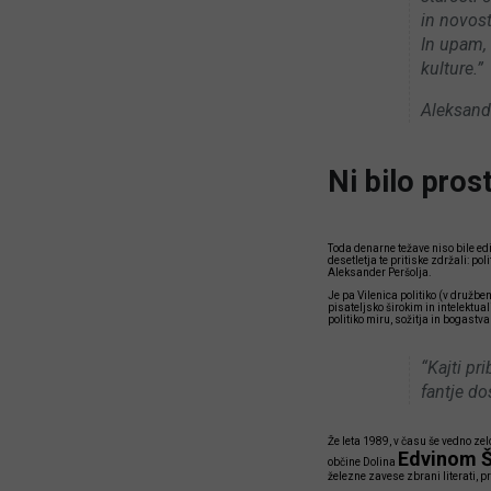
in novos
In upam,
kulture.”
Aleksand
Ni bilo pros
Toda denarne težave niso bile edin
desetletja te pritiske zdržali: pol
Aleksander Peršolja.
Je pa Vilenica politiko (v družbe
pisateljsko širokim in intelektua
politiko miru, sožitja in bogastv
“Kajti pr
fantje do
Že leta 1989, v času še vedno zel
Edvinom 
občine Dolina
železne zavese zbrani literati, pre