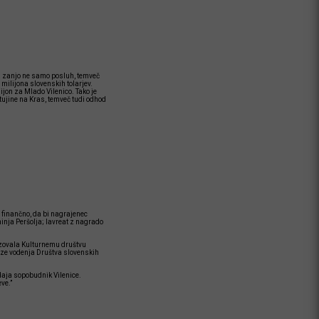
ela zanjo ne samo posluh, temveč
 milijona slovenskih tolarjev.
ijon za Mlado Vilenico. Tako je
tujine na Kras, temveč tudi odhod
 finančno, da bi nagrajenec
inja Peršolja; lavreat z nagrado
akazovala Kulturnemu društvu
krize vodenja Društva slovenskih
daja sopobudnik Vilenice.
ve.”