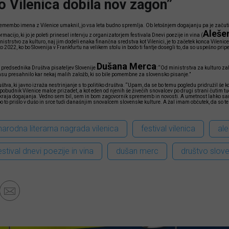
o Vilenica dobila nov zagon”
remembo imena z Vilenice umaknil, jo vsa leta budno spremlja. Ob letošnjem dogajanju pa je začutil
Aleše
rmacijo, ki jo je poleti prinesel intervju z organizatorjem festivala Dnevi poezije in vina (
nistrstvo za kulturo, naj jim dodeli enaka finančna sredstva kot Vilenici, je to začetek konca Vilenice
eto 2022, ko bo Slovenija v Frankfurtu na velikem stolu in bodo ti fantje dosegli to, da so uspešno prip
Dušana Merca
a predsednika Društva pisateljev Slovenije
: “Od ministrstva za kulturo za
 času presahnilo kar nekaj malih založb, ki so bile pomembne za slovensko pisanje.”
uštva, ki javno izraža nestrinjanje s to politiko društva. “Upam, da se bo temu pogledu pridružil še k
obudnik Vilenice malce prizadet, a kot eden od njenih še živečih snovalcev po drugi strani čutim tu
kraja dogajanja. Vedno sem bil, sem in bom zagovornik sprememb in novosti. A umetnost lahko s
bo to prišlo v dušo in srce tudi današnjim snovalcem slovenske kulture. A žal imam občutek, da so te 
rodna literarna nagrada vilenica
festival vilenica
ale
estival dnevi poezije in vina
dušan merc
društvo slove