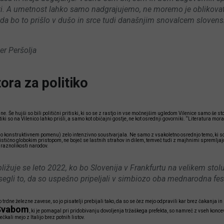
ti. A umetnost lahko samo nadgrajujemo, ne moremo je oblikovat
 da bo to prišlo v dušo in srce tudi današnjim snovalcem sloven
er Peršolja
tora za politiko
e. Še hujši so bili politični pritiski, ki so se z rastjo in vse močnejšim ugledom Vilenice samo še sto
itiki so na Vilenico lahko prišli, a samo kot običajni gostje, ne kot osrednji govorniki. “Literatura mora 
no konstruktivnem pomenu) zelo intenzivno soustvarjala. Ne samo z vsakoletno osrednjo temo, ki so s
listično globokim pristopom, ne boječ se lastnih strahov in dilem, temveč tudi z majhnimi spremljajo
a raznolikosti narodov.
ibližuje se leto 2022, ko bo Slovenija v Frankfurtu na velikem stolu
segli to, da so uspešno pripeljali v simbiozo oba mednarodna fest
o trdne železne zavese, so jo pisatelji prebijali tako, da so se čez mejo odpravili kar brez čakanja 
Švabom
, ki je pomagal pri pridobivanju dovoljenja tržaškega prefekta, so namreč z vseh koncev 
čkali mejo z Italijo brez potnih listov.