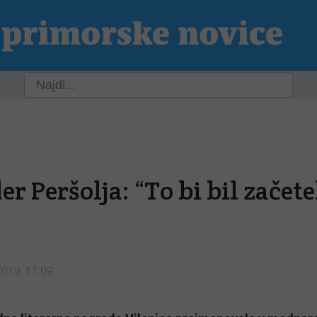
ja
Slovenija
Svet
Kultura
Šport
P
r Peršolja: “To bi bil začet
”
2019, 11:09