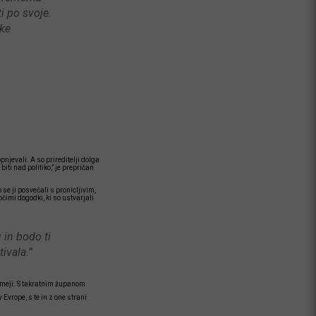
i po svoje.
ske
pnjevali. A so prireditelji dolga
biti nad politiko,” je prepričan
e ji posvečali s pronicljivim,
čimi dogodki, ki so ustvarjali
 in bodo ti
ivala.”
in meji. S takratnim županom
Evrope, s te in z one strani