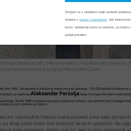
Peršolja že pred več leti z Vilenice umaknil, jo vsa leta budno spremlja. 
ost opozori na nevarnost, ki ji grozi. Marica Uršič Zupan
e prej, leta 1984. Leto kasneje je Vilenica že imela svoj mali proračun - 150.000 takratnih dinarjev j
Aleksander Peršolja
za kulturo, se spominja
, tedaj in mnoga leta zatem motor kult
jala dolgo. Že leta 1988 je država svojo pipico zaprla oziroma je z njo namesto tisoč in enega stroš
osebo, ki naj bi skrbela za Vilenico.
em kot sopobudnik Vilenice malce prizadet, a kot eden od njenih
v po drugi strani čutim tudi dolžnost, da na to opozorim. Ne zag
 časa in kraja dogajanja. Vedno sem bil, sem in bom zagovornik