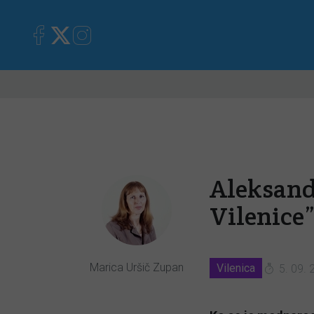
Primorska
Kronika
Mnen
Aleksande
Vilenice
Marica Uršič Zupan
Vilenica
5. 09. 