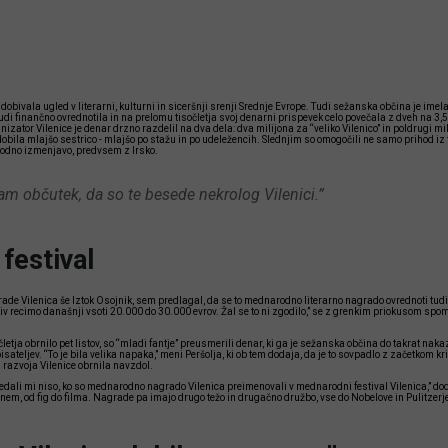
pridobivala ugled v literarni, kulturni in siceršnji srenji Srednje Evrope. Tudi sežanska občina je im
udi finančno ovrednotila in na prelomu tisočletja svoj denarni prispevek celo povečala z dveh na 3,5
izator Vilenice je denar drzno razdelil na dva dela: dva milijona za “veliko Vilenico” in poldrugi mil
ila mlajšo sestrico - mlajšo po stažu in po udeležencih. Slednjim so omogočili ne samo prihod iz 
odno izmenjavo, predvsem z Irsko.
am občutek, da so te besede nekrolog Vilenici.”
 festival
rade Vilenica še Iztok Osojnik, sem predlagal, da se to mednarodno literarno nagrado ovrednoti tudi
iv recimo današnji vsoti 20.000 do 30.000 evrov. Žal se to ni zgodilo,” se z grenkim priokusom spom
čletja obrnilo pet listov, so “mladi fantje” preusmerili denar, ki ga je sežanska občina do takrat n
isateljev. “To je bila velika napaka,” meni Peršolja, ki ob tem dodaja, da je to sovpadlo z začetkom 
a razvoja Vilenice obrnila navzdol.
ovedali mi niso, ko so mednarodno nagrado Vilenica preimenovali v mednarodni festival Vilenica,” do
n onem, od fig do filma. Nagrade pa imajo drugo težo in drugačno družbo, vse do Nobelove in Pulitzerje