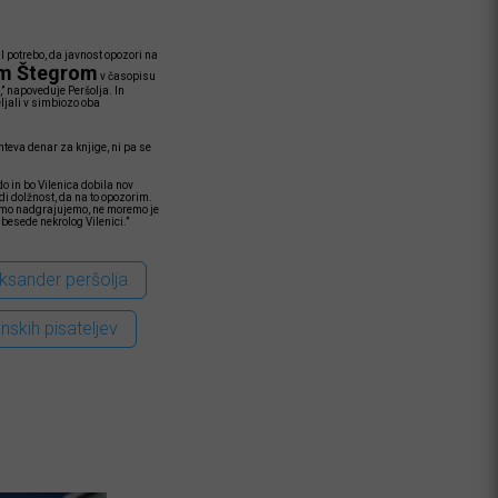
 potrebo, da javnost opozori na
m Štegrom
v časopisu
,” napoveduje Peršolja. In
eljali v simbiozo oba
hteva denar za knjige, ni pa se
do in bo Vilenica dobila nov
di dolžnost, da na to opozorim.
amo nadgrajujemo, ne moremo je
besede nekrolog Vilenici.”
ksander peršolja
nskih pisateljev