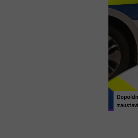
Dopoldne
sco Guccini
zaustavi