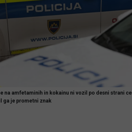
 na amfetaminih in kokainu ni vozil po desni strani ce
l ga je prometni znak