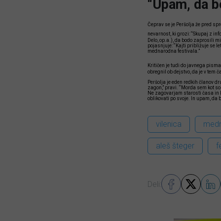
“Upam, da b
Čeprav se je Peršolja že pred sp
nevarnost, ki grozi: “Skupaj z info
Delo, op.a.), da bodo zaprosili mi
pojasnjuje: “Kajti približuje se l
mednarodna festivala.”
Kritičen je tudi do javnega pism
obregnil ob dejstvo, da je v tem
Peršolja je eden redkih članov dr
zagon,” pravi. “Morda sem kot sop
Ne zagovarjam starosti časa in 
oblikovati po svoje. In upam, da 
vilenica
medna
aleš šteger
f
Deli: