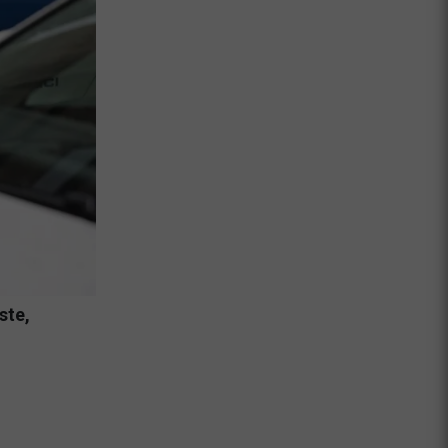
ste,
Jambrek zanika, da bi pisal ustavno ob