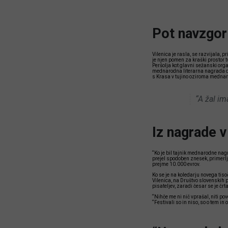
Pot navzgor
Vilenica je rasla, se razvijala, 
je njen pomen za kraški prostor t
Peršolja kot glavni sežanski organ
mednarodna literarna nagrada dob
s Krasa v tujino oziroma mednar
“A žal im
Iz nagrade v
“Ko je bil tajnik mednarodne nag
prejel spodoben znesek, primerlj
prejme 10.000 evrov.
Ko se je na koledarju novega tiso
Vilenica, na Društvo slovenskih p
pisateljev, zaradi česar se je črt
“Nihče me ni nič vprašal, niti p
“Festivali so in niso, so o tem i