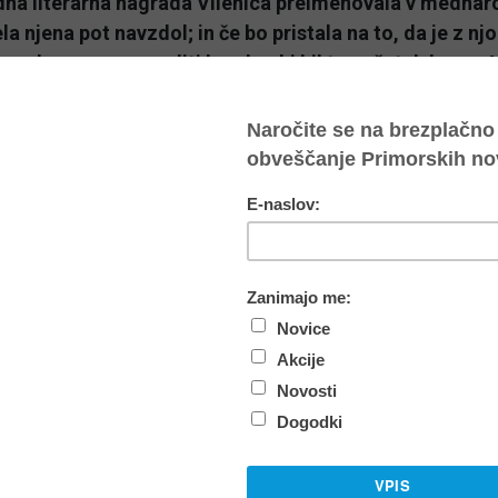
na literarna nagrada Vilenica preimenovala v mednarod
ela njena pot navzdol; in če bo pristala na to, da je z njo
na - kar se zna zgoditi kmalu - bi bil to začetek konca V
ander Peršolja, ki je Vilenico pred 33 leti skupaj z V
il na noge.