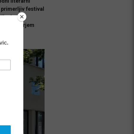
ni literarni
 primerljiv festival
ilenice, je
enom Tauferjem