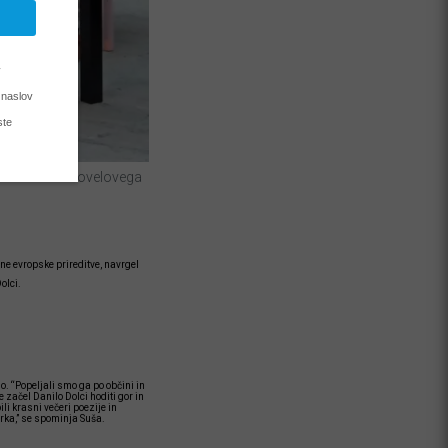
mfiteatru Kosovelovega
bne evropske prireditve, navrgel
olci.
ano. “Popeljali smo ga po občini in
 začel Danilo Dolci hoditi gor in
ili krasni večeri poezije in
rka,” se spominja Suša.