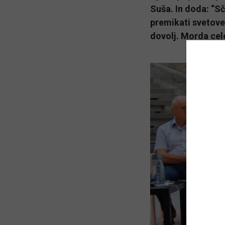
Suša. In doda: “
premikati svetove.
dovolj. Morda celo