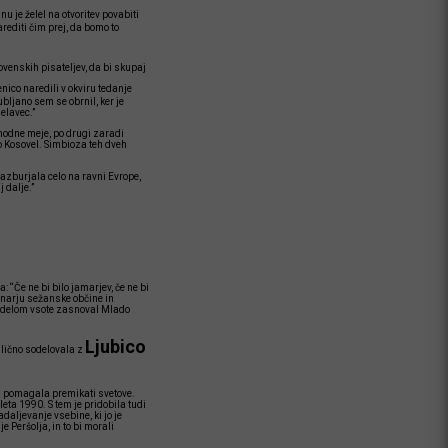
u je želel na otvoritev povabiti
arediti čim prej, da bomo to
venskih pisateljev, da bi skupaj
enico naredili v okviru tedanje
bljano sem se obrnil, ker je
elavec.”
zahodne meje, po drugi zaradi
čko Kosovel. Simbioza teh dveh
 razburjala celo na ravni Evrope,
 dalje.”
: “Če ne bi bilo jamarjev, če ne bi
denarju sežanske občine in
 z delom vsote zasnoval Mlado
Ljubico
odlično sodelovala z
n pomagala premikati svetove.
ta 1990. S tem je pridobila tudi
daljevanje vsebine, ki jo je
 Peršolja, in to bi morali