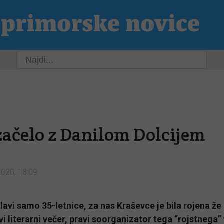
ja
Slovenija
Svet
Kultura
Šport
P
 začelo z Danilom Dolcijem
2020, 18:09
slavi samo 35-letnice, za nas Kraševce je bila rojena že
prvi literarni večer, pravi soorganizator tega “rojstnega