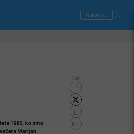
Naroči se
lus
Zanimivosti
Priloge
Deli:
 leta 1980, ko smo
” večera Marijan