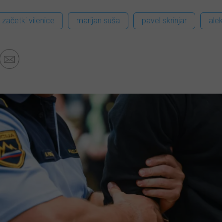
začetki vilenice
marijan suša
pavel skrinjar
ale