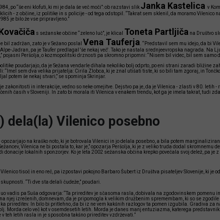
Janka Kastelica
4, po “še eni klofuti, ki mi je dala še več moči”: ob razstavi slik
v Komn
licih - z občine, iz politike in s policije - od tega odstopil. “Takrat sem sklenil, da moramo Vilenico n
1985 je bilo že vse pripravljeno.”
Kovačiča
Toneta Partljiča
s sežanske občine “zeleno luč”, je klical
na Društvo slo
Vena Tauferja
 je bil zadržan, zato je v Sežano poslal
. “Predstavil sem mu idejo, da bi Vil
lpe-Jadran, pa je Taufer predlagal 'še nekaj več'. Tako je nastala srednjeevropska nagrada. Na Lju
 pojasni Peršolja, o kozmopolitski drznosti pa skromno pripomni: “Nisem bil videc, bil sem samo d
 politike poudarjajo, da je Sežana vendarle dihala nekoliko bolj odprto, po eni strani zaradi bližine 
: “Imel sem dva velika prijatelja: Cirila Zlobca, ki je znal utišati tiste, ki so bili tam zgoraj, in Ton
ljal potem še nekaj stvari,” se spominja Skrinjar.
zakonitosti in interakcije, vedno so neke omejitve. Dejstvo pa je, da je Vilenica - zlasti v 80. letih -
enih časih v Sloveniji. In zato bi morala iti Vilenica v enakem trendu, kot ga je imela takrat, tudi zdaj
) dela(la) Vilenico posebno
- opozarjajo na kraško noto, ki je botrovala Vilenici in jo delala posebno, a bila potem marginalizirana
Sežancev, Vilenica ne bi postala to, kar je,” opozarja Peršolja, ki je z veliko truda dodal skromnemu 
di donacije lokalnih sponzorjev. Ko je leta 2002 sežanska občina krepko povečala svoj delež, pa je
 Vilenico tisoč in eno reč, pa izpostavi pokojno Barbaro Šubert iz Društva pisateljev Slovenije, ki je 
skupnosti. “Ti dve sta delali čudeže,” poudari.
 Quo vadis pa Suša odgovarja: “Ta prireditev je sčasoma rasla, dobivala na zgodovinskem pomenu i
na njej izrečenih, domnevam, da je pripomogla k velikim družbenim spremembam, ki so se zgodile le
ka prireditev. In bilo bi pritlehno, da bi iz ne vem kakšnih razlogov ta pomen izgubila. Gradiva za na
ovolj. Morda celo več kot v osemdesetih letih. Morda je danes manj entuziazma, katerega predstavnik je
v teh letih rasla in je sposobna takšno prireditev vzdrževati.”