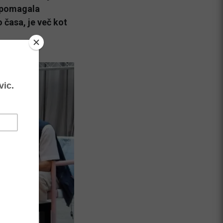
n pomagala
 časa, je več kot