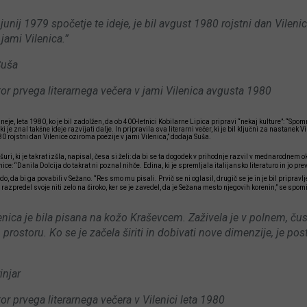
l junij 1979 spočetje te ideje, je bil avgust 1980 rojstni dan Vilen
 jami Vilenica.”
Suša
or prvega literarnega večera v jami Vilenica avgusta 1980
neje, leta 1980, ko je bil zadolžen, da ob 400-letnici Kobilarne Lipica pripravi “nekaj kulture”: “Spo
ki je znal takšne ideje razvijati dalje. In pripravila sva literarni večer, ki je bil ključni za nastanek Vi
980 rojstni dan Vilenice oziroma poezije v jami Vilenica,” dodaja Suša.
ošuri, ki je takrat izšla, napisal, česa si želi: da bi se ta dogodek v prihodnje razvil v mednarodnem
ice: “Danila Dolcija do takrat ni poznal nihče. Edina, ki je spremljala italijansko literaturo in jo preva
o, da bi ga povabili v Sežano. “Res smo mu pisali. Prvič se ni oglasil, drugič se je in je bil pripravljen
 razpredel svoje niti zelo na široko, ker se je zavedel, da je Sežana mesto njegovih korenin,” se spomi
enica je bila pisana na kožo Kraševcem. Zaživela je v polnem, ču
prostoru. Ko se je začela širiti in dobivati nove dimenzije, je pos
injar
or prvega literarnega večera v Vilenici leta 1980