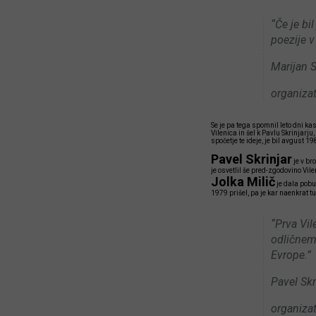
“Če je bi
poezije v
Marijan 
organizat
Se je pa tega spomnil leto dni kas
Vilenica in šel k Pavlu Skrinjarju, 
spočetje te ideje, je bil avgust 1
Pavel Skrinjar
je v br
je osvetlil še pred-zgodovino Vilen
Jolka Milič
je dala pobud
1979 prišel, pa je kar naenkrat tu
“Prva Vil
odličnem 
Evrope.”
Pavel Skr
organizat