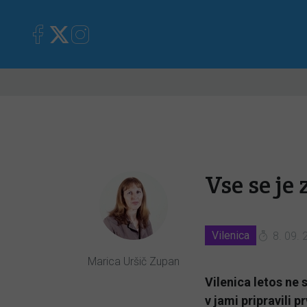
Primorska
Kronika
Mnen
Vse se je
Vilenica
8. 09. 
Marica Uršič Zupan
Vilenica letos ne 
v jami pripravili 