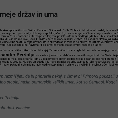
 meje držav in uma
i lahko vzpostavil stik s Cirilom Zlobcem. “Šli smo do Cirila Zlobca in takrat sem izvedel, da je imel
, ker se je boril proti mafiji. Potem je napočil ključni dogodek: obisk jame Vilenica, ki je naredila na D
iterarni večer ali podobno kulturno prireditev, bom prišel.' Zato sem predlagal, da bi v jubilejnem letu 
lka Milič in Danilo Dolci), dva, ki živita v sežanski občini (Ciril Zlobec in Aleksander Peršolja) in
 je udeležbo zavrnila, Miroslav Košuta je bil zadržan in tako so na prvem literarnem večeru v Vilenic
ovabil tudi svojega sina, flavtista, ki je s sredine stopnišča spremljal poezijo z glasbo.”
lenico samo slišal, nikoli nisem bil v njej. Žal sem si jo do konca ogledal mnogo let kasneje, po kakih
sander Peršolja
, ki se je takoj zatem iz udeleženca prelevil v organizatorja: “Še lepše je
st kobilarne Lipica organiziram v Vilenici večere slovenske poezije na sežanski občinski praznik (2
slovensko poezijo. Nato pa smo dodali še malo hrvaške, pa srbske, madžarske, kosovske, pa italijan
 Primorci pokazali ustvarjalno moč, vredno stopinj naših primorskih velikih imen, kot so Černigoj, Kogo
m razmišljati, da bi pripravili nekaj, s čimer bi Primorci pokazali 
no stopinj naših primorskih velikih imen, kot so Černigoj, Kogoj
er Peršolja
pobudnik Vilenice