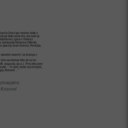
 Danilo Dolci kar močne stike z
olcija tako velik vtis, da nam je
Kobilarne Lipica v Vilenici
 dva zamejska Slovenca (Marko
i poezijo brali Kravos, Peršolja,
 desetih večerih,” se branja v
 bilo naslednje leto, ko so mi
8. avgusta, op.a.). Prvo leto sem
ske ... In sem začel razmišljati,
j, Kosovel ...”
ustvarjalno
, Kosovel