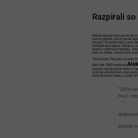
Razpirali so
Med drugim je Dolci prosil, ali b
našimi politiki, zlasti zaradi tega
obljubil: 'Če boste imeli v jami l
nastopili dva rojena v Sežana (Jo
Kravos in Miroslav Košuta). Jolka
Dolci in Zlobec. Danilo Dolci je p
“Bilo je lepo. Prej sem za jamo Vi
Alek
jami leta 1980 spominja
ukazali, naj po prvem večeru v ča
se držal ukazov, brali smo samo 
da bi pripravili nekaj, s čimer bi
“Začel se
moč, vred
...”
Aleksand
pesnik, 