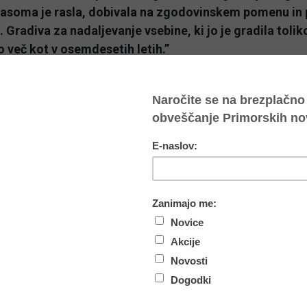
Sčasoma je rasla, dobivala na zgodovinskem pomenu i
 Gradiva za nadaljevanje vsebine, ki jo je gradila toliko
 več kot v osemdesetih letih.”