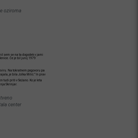
ice oziroma
mnil sem se na ta dogodek v jami
lenice. Če je bil junij 1979
 okviru. Na tokratnem pogovoru pa
jala, je bila Jolka Milič.” In prav
 tudi priti v Sežano. Ko je leta
nja Skrinjar.
stveno
tala center