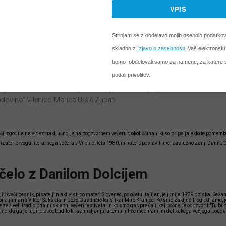
injar in Aleksander Peršolja so 4. septembra na pogovornem večeru v a
dovino” Vilenice. Marica Uršič Zupan
reči, zgodila na videz naključno, je na pogovornem večeru o okoliščinah, ki so pripeljale do te pomem
izator prvega literarnega večera v Vilenici leta 1980, in nato izpostavil ime, zaslužno zanj: Danilo D
ačelo z Danilom Dolcijem
iji živeči pesnik, pisatelj in aktivist, po materi Slovenec, po očetu Italijan, je junija 1979 obiskal Sež
ila jamarja Viktor Saksida in Jože Gustinčič ter slikar Miro Kranjec. Ko smo zaključili ogled jame, je
 zaživeli tradicionalni sklepni večeri festivala, in ko smo ga vprašali, kaj počne, je odgovoril: 'Tu bi b
, morda ga je tudi to spodbudilo k razmišljanju, a temu nihče med nami ni dal kakega večjega pouda