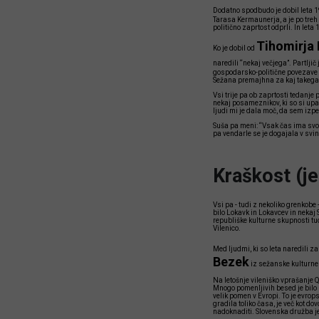
Dodatno spodbudo je dobil leta 198
Tarasa Kermaunerja, a je po treh k
politično zaprtost odprli. In leta 
Tihomirja 
Ko je dobil od
naredili “nekaj večjega”. Partljič
gospodarsko-politične povezave A
Sežana premajhna za kaj takega,”
Vsi trije pa ob zaprtosti tedanje
nekaj posameznikov, ki so si upali
ljudi mi je dala moč, da sem izpe
Suša pa meni: “Vsak čas ima svoje 
pa vendarle se je dogajala v svinč
Kraškost (je
Vsi pa - tudi z nekoliko grenkobe 
bilo Lokavk in Lokavcev in nekaj 
republiške kulturne skupnosti tu
Vilenico.
Med ljudmi, ki so leta naredili za
Bezek
iz sežanske kulturne 
Na letošnje vileniško vprašanje
Mnogo pomenljivih besed je bilo 
velik pomen v Evropi. To je evrops
gradila toliko časa, je več kot d
nadoknaditi. Slovenska družba je 