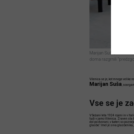
Marijan Suša, Pavel Skr
doma razgrnili “predzgo
Vilenica se je, kot mnoge velike 
Marijan Suša
, soorgan
Vse se je z
V Sežani leta 1924 rojeni in v Ital
tudi v jamo Vilenica. Zraven sta b
dol po dvorani, v kateri so pozneje
glasbe.' Imel je sina glasbenika