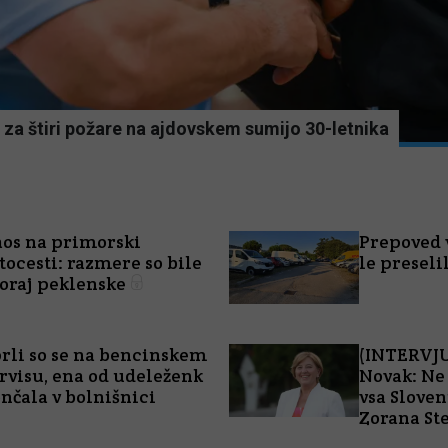
i za štiri požare na ajdovskem sumijo 30-letnika
os na primorski
Prepoved 
tocesti: razmere so bile
le presel
oraj peklenske
rli so se na bencinskem
(INTERVJU
rvisu, ena od udeleženk
Novak: Ne 
nčala v bolnišnici
vsa Sloven
Zorana St