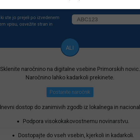
acijsko SMS kodo?
ki ste jo prejeli po izvedenem
em vpisu, osvežite stran in
ALI
Sklenite naročnino na digitalne vsebine Primorskih novic.
Naročnino lahko kadarkoli prekinete.
Postanite naročnik
nevni dostop do zanimivih zgodb iz lokalnega in nacional
Podpora visokokakovostnemu novinarstvu.
Dostopajte do vseh vsebin, kjerkoli in kadarkoli.