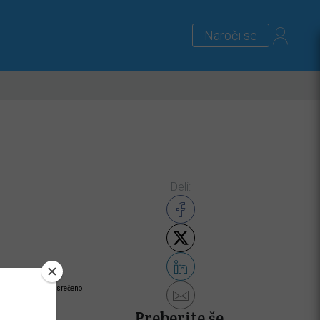
Naroči se
lus
Zanimivosti
Priloge
Deli:
raziram Blochovo posrečeno
Preberite še