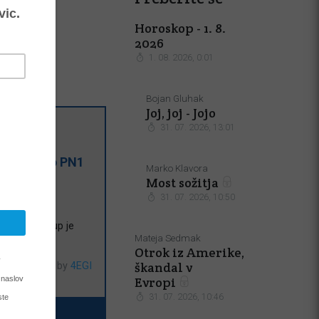
Horoskop - 1. 8.
2026
1. 08. 2026, 0:01
Bojan Gluhak
Joj, joj - Jojo
31. 07. 2026, 13:01
čno besedo
PN1
Marko Klavora
Most sožitja
31. 07. 2026, 10:50
n Bob. Po
i strani
. Nakup je
Mateja Sedmak
Otrok iz Amerike,
škandal v
Powered by
4EGI
Evropi
31. 07. 2026, 10:46