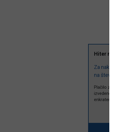
Hiter nakup z 
Za nakup dnevne
na številko
4246
Plačilo z mobilnim 
izvedenem plačilu bo
enkraten in ga ne b