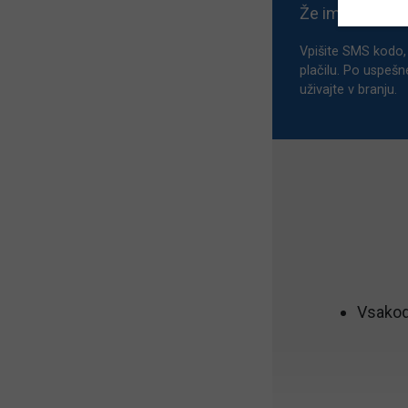
Že imate aktiv
Vpišite SMS kodo, 
plačilu. Po uspešn
uživajte v branju.
Vsakod