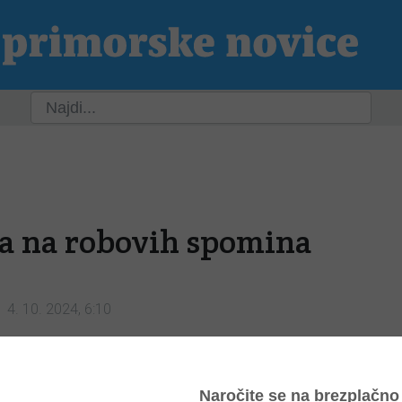
ja
Slovenija
Svet
Kultura
Šport
P
a na robovih spomina
4. 10. 2024, 6:10
dožercu iz pravljice. Kjer zavoha človeško meso, ve, je njegov plen.” Ustni zgodovinar je, če paraf
 v lovu za preteklostjo oziroma kar je prek spominjanja posameznika od nje ostalo.