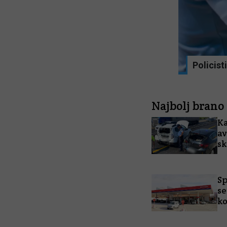
leksandrink zabavale z egiptovskimi
Policist
Najbolj brano
Ka
av
sk
Sp
se
ko