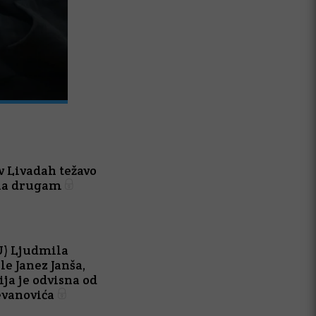
Lesonit: postopek izdaje okoljevarstve
odločitvi vlade nadaljeval
v Livadah težavo
ila drugam
) Ljudmila
le Janez Janša,
ija je odvisna od
evanovića