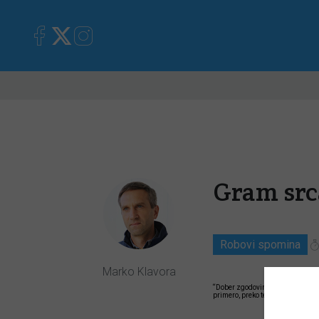
Primorska
Kronika
Mnen
Gram src
Robovi spomina
Marko Klavora
“Dober zgodovinar je podoben lju
primero, preko tehnike intervjuja