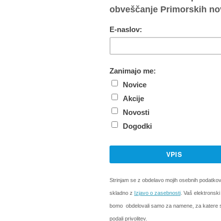
Si želite prebrati celoten članek?
mobilnim telefonom - Dnevni dostop 1,99 EUR
ga dostopa do vseh spletnih vsebin pošljite SMS s klju
.
telefonom je omogočeno pri operaterjih Telekom, A1, Telemach, T2 i
ste prejeli aktivacijsko kodo, ki jo vpišete v polje spodaj ali na
prijavn
omo samodejno obnavljali.