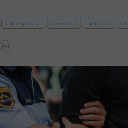
ustna zgodovina
spominjanje
gram srca
jan