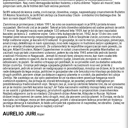
spremembam. Naj zveni demagoško kolikor hočemo, v duhu dileme: “topovi ali maslo”, toda
prepričan sem, da te trditve deli tudi večina javnosti.
Še 89 sekund do konca sveta, civilizacije, človeštva, vsega, napovedujejo znanstveniki Bulletin
Of Atomic Scientists, ki že 80 let skrbijo za Doomsday Clock - simbolno Uro Sodnega dne. Še
lani so nam dajali 90 sekund.
Zanimiva je primerjava z letom 1991, ko smo se osamosvajali in je SFRJ pričela krvavo
razpadati. Berlinski zid je že padel. Takrat je bilo človeštvo oddaljeno od sodne polnoči še celih
17 minut. Še pogled nazaj nam pokaže 120 sekund leta 1959, kar je bil do lani najslabši
kazalec po koncu 2. svetovne vojne. Celo v letu kubanske krize, 1962, ko je 13 dni ves svet
trepetal pred nevarnostjo neposrednega spopada ZDA in Sovjetske zveze, oziroma izbruha
tretje svetovne vojne, je kazalo 420 sekund. In gospodje, ki vse to merijo, proučujejo, preverjajo,
analizirajo, detektirajo in nam sporočajo, niso neki nagajivi in hudičevo šaljivi upokojenci, ki
jim je v veselje strašenje javnosti. Že ustanovitelji te neprofitne organizacije nam povedo, za
kaj gre: Albert Einstein, Robert Oppenheimer in ostali znanstveniki projekta Manhattan so
zaznali nujo po taki znanstveni ustanovi, potem ko sta leta 1945 ameriški jedrski bombi
zradirali Hirošimo in Nagasaki. Jemati bi morali torej skrajno resno, kar nam vsako leto
povedo, a še vedno ni opaziti, da bi naši vodilni ljudje, slovenski, evropski in svetovni
odločevalci, to počeli. Še vedno vztrajajo pri politikah, ki so privedle svet za dodatno sekundo
bližje izumrtju. Grožnje jedrskega spopada globalnih razsežnosti niso več prikrite z
odvračanjem, jedrski arzenali se nadgrajujejo in posodabljajo, množijo se države, ki bi se tudi
rade dokopale do tega orožja, politične in gospodarske sile brezobzirno hlastajo po dobičku in
drugih profitih, povsem slepe za dokaze o agoniji planeta in vzrokih, da podnebni krč ubija
Zemljo. Ne zavedajo se, da vpliv podnebne krize na ekosistem povečuje tveganja novih
svetovnih epidemij, da prihaja do zlorab tehnologije, še posebej umetne inteligence pri
preoblikovanju tradicionalnih vojn. Skrajni čas je, svarijo skrbniki fatalne Ure, da se vprašamo
ali je še možno zavrteti kazalce nazaj? Je! Toda nacionalni voditelji morajo takoj sesti skupaj
in se soočiti z globalnimi tveganji, prisluhniti ugotovitvam in priporočilom znanstvenikov.
Najbolj odgovorni za to so vladarji Združenih držav Amerike, Kitajske in Rusije. Njihove
države imajo namreč že same, brez drugih, moč, da povsem uničijo planet. In Evropa, ne da bi
navijala za nikogar, mora pri tem pomagati, pričeti z obračanjem kolesa prioritet pri trošenju
javnega denarja k naložbam, ki bodo umirjale tok zgodovine in napredka, ne obratno. Zakaj ne
bi bila pri tem Slovenija prva in najbolj vzorna?
AURELIO JURI
, Koper