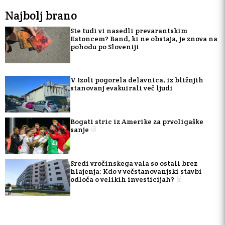
Najbolj brano
Ste tudi vi nasedli prevarantskim
Estoncem? Band, ki ne obstaja, je znova na
pohodu po Sloveniji
V Izoli pogorela delavnica, iz bližnjih
stanovanj evakuirali več ljudi
Bogati stric iz Amerike za prvoligaške
sanje
Sredi vročinskega vala so ostali brez
hlajenja: Kdo v večstanovanjski stavbi
odloča o velikih investicijah?