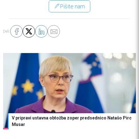
Pišite nam
Deli:
V pripravi ustavna obtožba zoper predsednico Natašo Pirc
Musar