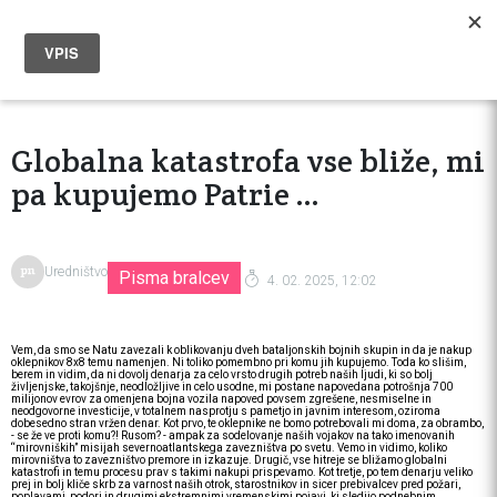
Globalna katastrofa vse bliže, mi
pa kupujemo Patrie ...
Uredništvo
Pisma bralcev
4. 02. 2025, 12:02
Vem, da smo se Natu zavezali k oblikovanju dveh bataljonskih bojnih skupin in da je nakup
oklepnikov 8x8 temu namenjen. Ni toliko pomembno pri komu jih kupujemo. Toda ko slišim,
berem in vidim, da ni dovolj denarja za celo vrsto drugih potreb naših ljudi, ki so bolj
življenjske, takojšnje, neodložljive in celo usodne, mi postane napovedana potrošnja 700
milijonov evrov za omenjena bojna vozila napoved povsem zgrešene, nesmiselne in
neodgovorne investicije, v totalnem nasprotju s pametjo in javnim interesom, oziroma
dobesedno stran vržen denar. Kot prvo, te oklepnike ne bomo potrebovali mi doma, za obrambo,
- se že ve proti komu?! Rusom? - ampak za sodelovanje naših vojakov na tako imenovanih
“mirovniških” misijah severnoatlantskega zavezništva po svetu. Vemo in vidimo, koliko
mirovništva to zavezništvo premore in izkazuje. Drugič, vse hitreje se bližamo globalni
katastrofi in temu procesu prav s takimi nakupi prispevamo. Kot tretje, po tem denarju veliko
prej in bolj kliče skrb za varnost naših otrok, starostnikov in sicer prebivalcev pred požari,
poplavami, podori in drugimi ekstremnimi vremenskimi pojavi, ki sledijo podnebnim