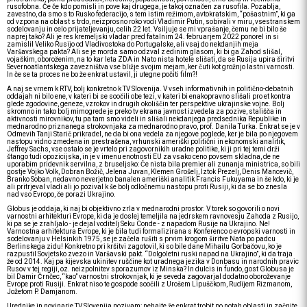
rusofobna. Če če kdo pomisli in pove kaj drugega, je takoj označen za rusofila. Pozablja,
zavestno, da smo s to Rusko federacijo, s tem istim režimom, avtokratskim, “pošastnim”, ki ga
od vzpona na oblast s trdo, neizprosno roko vodi Vladimir Putin, sobivali v miru, vsestranskem
sodelovanju in celo prijateljevanju, celih 22 let. Vsiljuje se mi vprašanje, čemu ne bi bilo še
naprej tako? Ali je res kremeljski vladar pred fatalnim 24. februarjem 2022 ponorel in si
zamislil Veliko Rusijo od Vladivostoka do Portugalske, ali vsaj do nekdanjih meja
Varšavskega pakta? Ali se je morda samo odzval z edinim glasom, ki bi ga Zahod slišal,
vojaškim, oboroženim, na to kar leta ZDA in Nato nista hotele slišati, da se Rusija upira širitvi
Severnoatlantskega zavezništva vse bližje svojim mejam, ker čuti kot grožnjo lastni varnosti.
In če se ta proces ne bo že enkrat ustavil, ji utegne počiti film?!
A naj se vrnem k RTV, bolj konkretno k TV Slovenija. V vseh informativnih in politično-debatnih
oddajah ni bilo ene, v kateri bi se soočili obe tezi, v kateri bi enakopravno slišali pro et kontra
glede zgodovine, geneze, vzrokov in drugih okoliščin ter perspektive ukrajinske vojne. Bolj
skromno in tako bolj mimogrede je preko tv ekrana javnost izvedela za pozive, stališča in
aktivnosti mirovnikov, tu pa tam smo videli in slišali nekdanjega predsednika Republike in
mednarodno priznanega strokovnjaka za mednarodno pravo, prof. Danila Turka. Enkrat se je v
Odmevih Tanji Starič prikradel, ne da bi ona vedela za njegove poglede, ker je bila po njegovem
nastopu vidno zmedena in prestrašena, vrhunski ameriški politični in ekonomski analitik,
Jeffrey Sachs, vse ostalo se je vrtelo pri zagovornikih uradne politike, ki ji pri tej temi drži
štango tudi opozicijska, in je v imenu enotnosti EU za vsako ceno povsem skladna, de ne
uporabim pridevnik servilna, z bruseljsko: Če nista bila premier ali zunanja ministrica, so bili
gostje Vojko Volk, Dobran Božič, Jelena Juvan, Klemen Grošelj, Iztok Prezelj, Denis Mancevič,
Branko Soban, nedavno neverjetno banalen ameriški analitik Francis Fukuyama in še kdo, ki je
ali pritrjeval vladi ali jo pozival k še bolj odločnemu nastopu proti Rusiji, ki da se bo znesla
nad vso Evropo, če porazi Ukrajino.
Globus je oddaja, ki naj bi objektivno zrla v mednarodni prostor. V torek so govorili o novi
varnostni arhitekturi Evrope, ki da je doslej temeljila na jedrskem ravnovesju Zahoda z Rusijo,
ki pa se je zrahljalo - je dejal voditelj Seku Conde - z napadom Rusije na Ukrajino. Ne!
Varnostna arhitektura Evrope, ki je bila tudi formalizirana s Konferenco o evropski varnosti in
sodelovanju v Helsinkih 1975, se je začela rušiti s prvim krogom širitve Nata po padcu
Berlinskega zidu! Konkretno pri kršitvi zagotovil, ki so bile dane Mihailu Gorbačovu, ko je
razpustil Sovjetsko zvezo in Varšavski pakt. “Dolgoletni ruski napad na Ukrajino”, ki da traja
že od 2014. Kaj pa kijevska ukinitev ruščine kot uradnega jezika v Donbasu in narodnih pravic
Rusov v tej regiji, oz. neizpolnitev sporazumov iz Minska? In dulcis in fundo, gost Globusa je
bil Damir Črnčec, “kao” varnostni strokovnjak, ki je seveda zagovarjal dodatno oboroževanje
Evrope proti Rusiji. Enkrat niso te gospode soočili z Urošem Lipuščkom, Rudijem Rizmanom,
Jožetom P. Damjanom.
Urednike in novinarje TV Slovenija pozivam: nehajte že enkrat trobit po notah oblasti in začnite