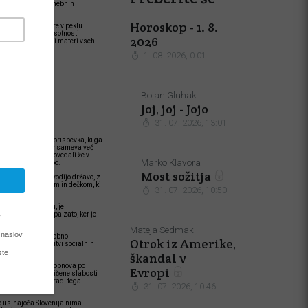
ografija je ob podnebnih
Horoskop - 1. 8.
ker se sočasno cvre v peklu
kovito delo. Ob odsotnosti
2026
 ob odpovedi davčni materi vseh
še tako nujne.
1. 08. 2026, 0:01
 ki so si
ima
Bojan Gluhak
Joj, joj - Jojo
31. 07. 2026, 13:01
di predvidenega prispevka, ki ga
omanjkanja delavcev sameva več
 so demografi napovedali že v
Marko Klavora
 dolgotrajno oskrbo.
Most sožitja
ki namesto njih vodijo državo, z
 čudežnim deklicam in dečkom, ki
31. 07. 2026, 10:50
na njegovem čelu, je
sti na čelu. Pač pa zato, ker je
Mateja Sedmak
or obdavčenju. Podobno
Otrok iz Amerike,
ovedani neuskladitvi socialnih
škandal v
tega in še česa je obnova po
Evropi
rnost za vse nakopičene slabosti
ost je in da si zaradi tega
31. 07. 2026, 10:46
eno usihajoča Slovenija nima