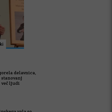
ki
V novi številki Primorskih novic preberi
gorela delavnica,
h stanovanj
 več ljudi
inskega vala so