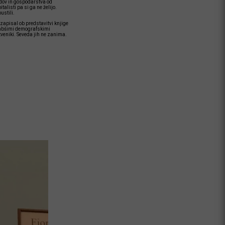
odov in gospodarstva od
listi pa si ga ne želijo.
ustili.
zapisal ob predstavitvi knjige
slabšimi demografskimi
tveniki. Seveda jih ne zanima.