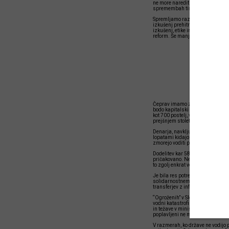
ne more narediti za državo in drž
spremembah tista, ki bo sedanjo
Spremljamo razpadanje vlade. Raz
izkušenj prehitro v koruzo vržene
izkušenj, etike in podobnih ne bo
reform. Še manj gre pričakovati u
V razmera
nagrebli 
prihodnos
Čeprav imamo zakon, celo drugeg
bodo kapitalski lobiji tako ali 
kot 700 postelj, v vrstah zanje 
prejšnjem stoletju. Delavcev ni! 
Denarja, navkljub 765 milijonov 
lopatami kidajo v gnojne jame, v
zmorejo voditi pregrešno drage p
Dodelitev kar 589.000 evrov za 
pričakovano. Ne zato, ker status 
to zgolj enkrat več potrdilo, da d
Je bila res potrebna naravna kata
solidarnostnemu prispevku za obn
transferjev z inflacijo?
“Ogroženih” v Sloveniji ni mogoče
vodni katastrofi zastala. Za to n
in težave v ministrskih sobanah. K
poplavljeni ne morejo obetati žel
V razmerah, ko države ne vodijo po