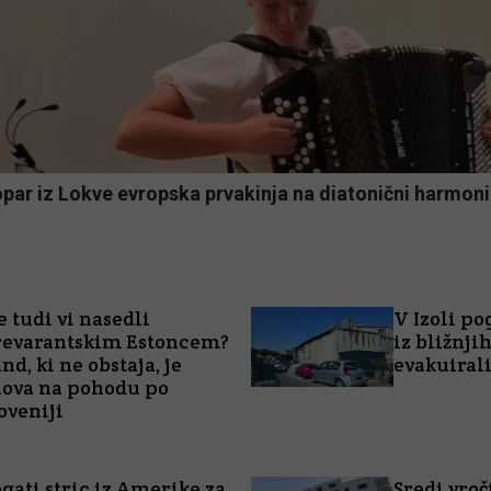
par iz Lokve evropska prvakinja na diatonični harmoni
e tudi vi nasedli
V Izoli po
revarantskim Estoncem?
iz bližnji
nd, ki ne obstaja, je
evakuirali
ova na pohodu po
oveniji
gati stric iz Amerike za
Sredi vroč