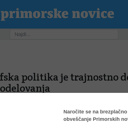
ja
Slovenija
Svet
Kultura
Šport
P
ka politika je trajnostno d
sodelovanja
. 2023, 4:10
uge najmočnejše, sicer pa že 15. vlade v 32-letni državi. Še težje je zavedanje, da nobena vlada z 