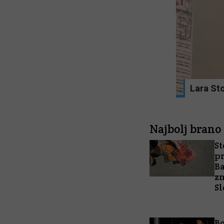
embe dosežeš z vojno, prave spremembe
Lara Sto
Najbolj brano
St
p
Ba
zn
Sl
Bo