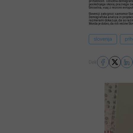
prihodnosti. Odsotna demografska
poslednjega skoraj praznega zase
Smiselna, vsaj z resnimi evropsk
Sloveniji zato grozi samomor Slo
Demografska analiza in projekcij
razmerami dokazuje, da so razmer
Morda je dobro, da niti večine Slo
slovenija
pri
Deli: