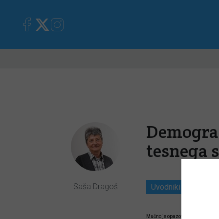
Primorska
Kronika
Mnen
Demografs
tesnega 
Saša Dragoš
Uvodniki
13. 10
Mučno je opazovati razpadanje dr