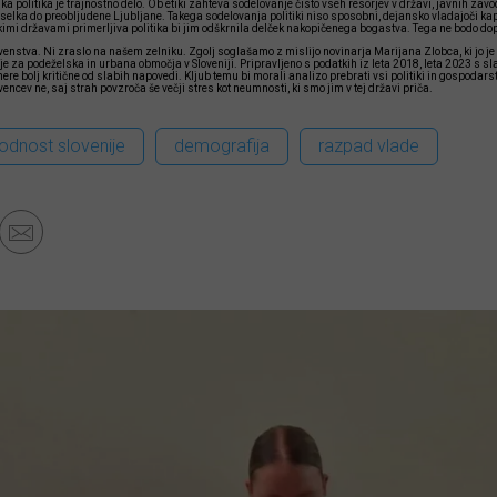
 politika je trajnostno delo. Ob etiki zahteva sodelovanje čisto vseh resorjev v državi, javnih zav
lka do preobljudene Ljubljane. Takega sodelovanja politiki niso sposobni, dejansko vladajoči kapita
imi državami primerljiva politika bi jim odškrnila delček nakopičenega bogastva. Tega ne bodo dop
venstva. Ni zraslo na našem zelniku. Zgolj soglašamo z mislijo novinarja Marijana Zlobca, ki jo je 
e za podeželska in urbana območja v Sloveniji. Pripravljeno s podatkih iz leta 2018, leta 2023 s 
e bolj kritične od slabih napovedi. Kljub temu bi morali analizo prebrati vsi politiki in gospodars
vencev ne, saj strah povzroča še večji stres kot neumnosti, ki smo jim v tej državi priča.
hodnost slovenije
demografija
razpad vlade