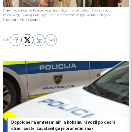
Osrednjega dogodka Kosovelovega leta v Sežani so se udeležili tudi igralec ...
kosovelologa Ludwig Hartinger in dr. Janez Vrečko in igralka Maja Blagovič.
Foto: Maja Pertič Gombač
Deli:
Jambrek zanika, da bi pisal ustavno obtožbo proti
predsednici