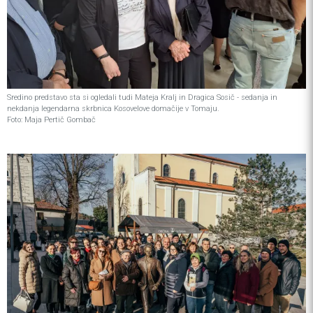
Sredino predstavo sta si ogledali tudi Mateja Kralj in Dragica Sosič - sedanja in
nekdanja legendarna skrbnica Kosovelove domačije v Tomaju.
Foto: Maja Pertič Gombač