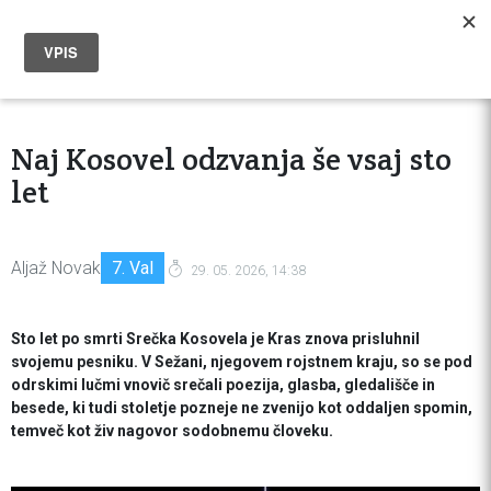
Naj Kosovel odzvanja še vsaj sto
let
Aljaž Novak
7. Val
29. 05. 2026, 14:38
Sto let po smrti Srečka Kosovela je Kras znova prisluhnil
svojemu pesniku. V Sežani, njegovem rojstnem kraju, so se pod
odrskimi lučmi vnovič srečali poezija, glasba, gledališče in
besede, ki tudi stoletje pozneje ne zvenijo kot oddaljen spomin,
temveč kot živ nagovor sodobnemu človeku.