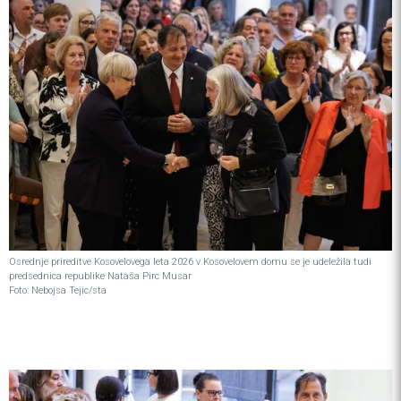
Osrednje prireditve Kosovelovega leta 2026 v Kosovelovem domu se je udeležila tudi
predsednica republike Nataša Pirc Musar
Foto: Nebojsa Tejic/sta