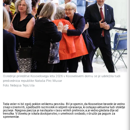
Osrednje prireditve Kosovelovega leta 2026 v Kosovelovem domu se je udeležila tudi
predsednica republike Nataša Pirc Musar
Foto: Nebojsa Tejic/sta
Toda večer ni bil zgolj poklon velikemu pesniku. Bil je opomin, da Kosovelove besede še vedno
znajo vznemiriti, spodbuditi razmislek in odpreti vprašanja, ki ostajajo aktualna tudi stoletje
pozneje. Njegova poezija je nastajala v času velikih pretresov, a je vedno gledala dlje od
trenutka. V človeku je iskala dostojanstvo, v umetnosti svobodo, v družbi pa pogum za
spremembe.