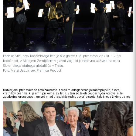
Eden od vrhuncev Kosovelovega leta je bila gotovo tudi predstava Vlak št. 1 2 3 v
bodočnost, z Matejem Zemljičem v glavni vlogi, ki je nedavno zaživela na odru
Slovenskega stalnega gledališča v Trstu.
Foto: Matej Jazbinsek Pralnica Product
Ustvarjalci predstave so zato zavestno izbrali mlado generacijo nastopajočih, skoraj
vrstnikov pesnika, ki je umrl pri komaj 22 letih. S tem so želeli poudariti, da Kosovel ni le
zgodovinska osebnost, temveč mlad glas, ki še vedno govori o svetu, kakršnega živimo danes.