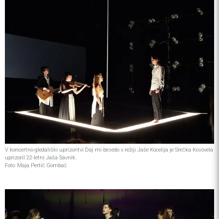
V koncertno-gledališki uprizoritvi Daj mi besedo v režiji Jaše Kocelija je Srečka Kosovela
uprizoril 22-letni Jaša Savnik.
Foto: Maja Pertič Gombač