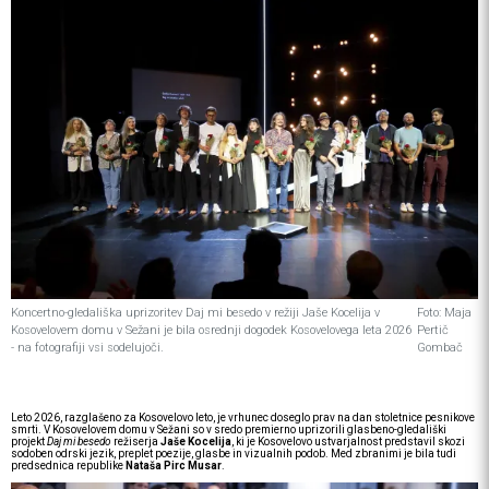
Koncertno-gledališka uprizoritev Daj mi besedo v režiji Jaše Kocelija v
Foto: Maja
Kosovelovem domu v Sežani je bila osrednji dogodek Kosovelovega leta 2026
Pertič
- na fotografiji vsi sodelujoči.
Gombač
Leto 2026, razglašeno za Kosovelovo leto, je vrhunec doseglo prav na dan stoletnice pesnikove
smrti. V Kosovelovem domu v Sežani so v sredo premierno uprizorili glasbeno-gledališki
projekt
Daj mi besedo
režiserja
Jaše Kocelija
, ki je Kosovelovo ustvarjalnost predstavil skozi
sodoben odrski jezik, preplet poezije, glasbe in vizualnih podob. Med zbranimi je bila tudi
predsednica republike
Nataša Pirc Musar
.