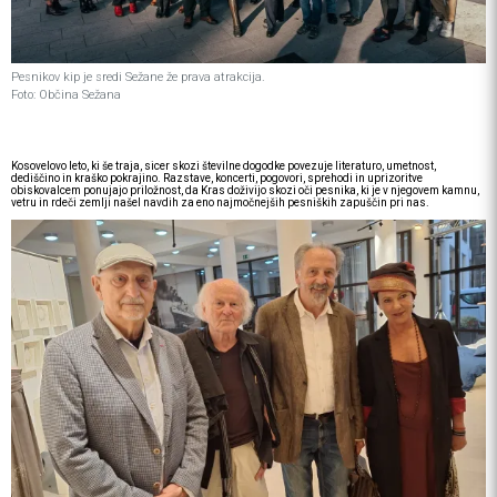
Pesnikov kip je sredi Sežane že prava atrakcija.
Foto: Občina Sežana
Kosovelovo leto, ki še traja, sicer skozi številne dogodke povezuje literaturo, umetnost,
dediščino in kraško pokrajino. Razstave, koncerti, pogovori, sprehodi in uprizoritve
obiskovalcem ponujajo priložnost, da Kras doživijo skozi oči pesnika, ki je v njegovem kamnu,
vetru in rdeči zemlji našel navdih za eno najmočnejših pesniških zapuščin pri nas.