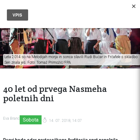
Leta 2014 so na Melodijah morja in sonca slavili Rudi Bučar in Frčafele s skladbo
Sen znala jes. Foto: Tomaž Primožič/FPA
40 let od prvega Nasmeha
poletnih dni
Eva Branc
Sobota
14. 07. 2018, 14:07