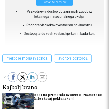
Postanite naročnik
Vsakodnevni dostop do zanimivih zgodb iz
lokalnega in nacionalnega okolja.
Podpora visokokakovostnemu novinarstvu.
Dostopajte do vseh vsebin, kjerkoli in kadarkoli.
melodije morja in sonca
avditorij portorož
Deli:
Najbolj brano
Kaos na primorski avtocesti: razmere so
bile skoraj peklenske