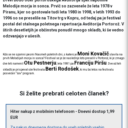
Drevi bodo oder portoroškega Avditorija spet napolnile
Melodije morja in sonca. Prvič so zazvenele že leta 1978 v
Piranu, kjer so gostovale tudi leta 1980 in 1998, v letih 1993 do
1996 so se preselile na Titov trg v Kopru, od tedaj pa je festival
postal del stalnega poletnega repertoarja Avditorija Portorož. V
štirih desetletjih je občinstvu ponudil mnogo skladb, ki še vedno
odzvanjajo v ušesih.
Moni Kovačič
Kdo se ne spomni pesmi Nasmeh poletnih dni, s katero je
slavila na
prvih Melodijah morja in sonca? Festival se je že naslednje leto preselil v Portorož, ki je zmago
Otu Pestnerju
Franciju Piršu
dve leti namenil
, leta 1981 pa
. Dve od teh
Berti Rodošek
skladb je prispeval oče festivala
, ki mu bo letos na festivalu
posvečen “šov” program.
Si želite prebrati celoten članek?
Hiter nakup z mobilnim telefonom - Dnevni dostop 1,99
EUR
Za nakup dnevnega dostopa do vseh spletnih vsebin