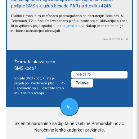
pošljite SMS s ključno besedo
PN1
na številko
4246
.
Plačilo z mobilnim telefonom je omogočeno pri operaterjih Telekom, A1,
Telemach, T2 in Bob. Po izvedenem plačilu boste prejeli aktivacijsko kodo,
ki jo vpišete v polje spodaj ali na
prijavni strani
. Nakup je enkraten in ga
ne bomo samodejno obnavljali.
Powered by
4EGI
Že imate aktivacijsko
SMS kodo?
Vpišite SMS kodo, ki ste jo
prejeli po izvedenem plačilu. Po
uspešnem vpisu, osvežite stran
in uživajte v branju.
ALI
Sklenite naročnino na digitalne vsebine Primorskih novic.
Naročnino lahko kadarkoli prekinete.