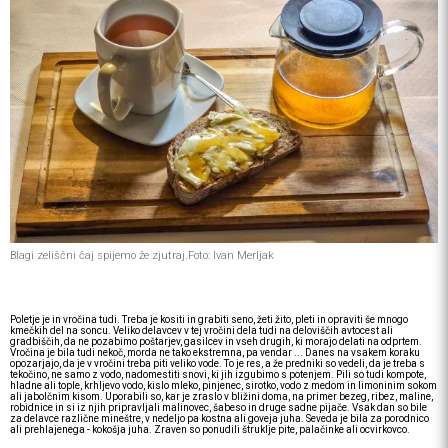
Blagi zeliščni čaj spijemo že zjutraj.
Foto: Ivan Merljak
Poletje je in vročina tudi. Treba je kositi in grabiti seno, žeti žito, pleti in opraviti še mnogo
kmečkih del na soncu. Veliko delavcev v tej vročini dela tudi na deloviščih avtocest ali
gradbiščih, da ne pozabimo poštarjev, gasilcev in vseh drugih, ki morajo delati na odprtem.
Vročina je bila tudi nekoč, morda ne tako ekstremna, pa vendar ... Danes na vsakem koraku
opozarjajo, da je v vročini treba piti veliko vode. To je res, a že predniki so vedeli, da je treba s
tekočino, ne samo z vodo, nadomestiti snovi, ki jih izgubimo s potenjem. Pili so tudi kompote,
hladne ali tople, krhljevo vodo, kislo mleko, pinjenec, sirotko, vodo z medom in limoninim sokom
ali jabolčnim kisom. Uporabili so, kar je zraslo v bližini doma, na primer bezeg, ribez, maline,
robidnice in si iz njih pripravljali malinovec, šabeso in druge sadne pijače. Vsak dan so bile
za delavce različne mineštre, v nedeljo pa kostna ali goveja juha. Seveda je bila za porodnico
ali prehlajenega - kokošja juha. Zraven so ponudili štruklje pite, palačinke ali ocvirkovco.