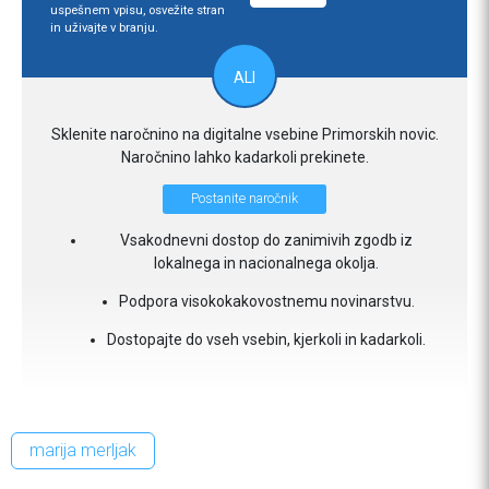
uspešnem vpisu, osvežite stran
in uživajte v branju.
ALI
Sklenite naročnino na digitalne vsebine Primorskih novic.
Naročnino lahko kadarkoli prekinete.
Postanite naročnik
Vsakodnevni dostop do zanimivih zgodb iz
lokalnega in nacionalnega okolja.
Podpora visokokakovostnemu novinarstvu.
Dostopajte do vseh vsebin, kjerkoli in kadarkoli.
marija merljak