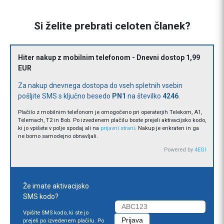
Si želite prebrati celoten članek?
Hiter nakup z mobilnim telefonom - Dnevni dostop 1,99
EUR
Za nakup dnevnega dostopa do vseh spletnih vsebin
pošljite SMS s ključno besedo
PN1
na številko
4246
.
Plačilo z mobilnim telefonom je omogočeno pri operaterjih Telekom, A1,
Telemach, T2 in Bob. Po izvedenem plačilu boste prejeli aktivacijsko kodo,
ki jo vpišete v polje spodaj ali na
prijavni strani
. Nakup je enkraten in ga
ne bomo samodejno obnavljali.
Powered by
4EGI
Že imate aktivacijsko
SMS kodo?
Vpišite SMS kodo, ki ste jo
prejeli po izvedenem plačilu. Po