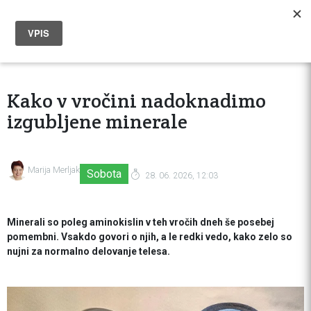
Kako v vročini nadoknadimo
izgubljene minerale
Marija Merljak
Sobota
28. 06. 2026, 12:03
Minerali so poleg aminokislin v teh vročih dneh še posebej
pomembni. Vsakdo govori o njih, a le redki vedo, kako zelo so
nujni za normalno delovanje telesa.