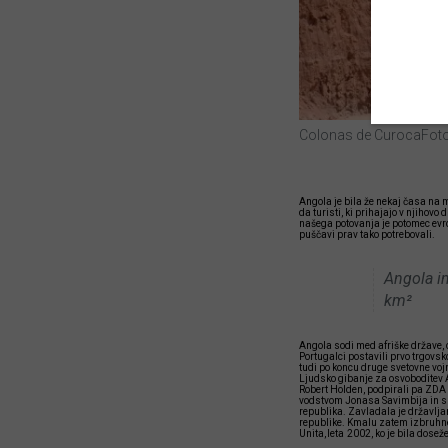
Colonas de Curoca
Foto
Angola je bila že nekaj časa na mo
da turisti, ki prihajajo v njihovo
našega potovanja je potomec evro
puščavi prav tako potrebovali.
Angola im
km²
Angola sodi med afriške države, 
Portugalci postavili prvo trgovsko
tudi po koncu druge svetovne vojn
Ljudsko gibanje za osvoboditev 
Robert Holden, podpirali pa ZDA
vodstvom Jonasa Savimbija in s 
republika. Zavladala je državlj
republike. Kmalu zatem izbruhne 
Unita, leta 2002, ko je bila dose