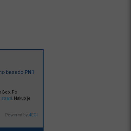
čno besedo
PN1
n Bob. Po
i strani
. Nakup je
Powered by
4EGI