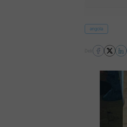
angola
Deli: