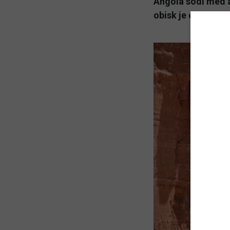
Angola sodi med a
obisk je od maja 