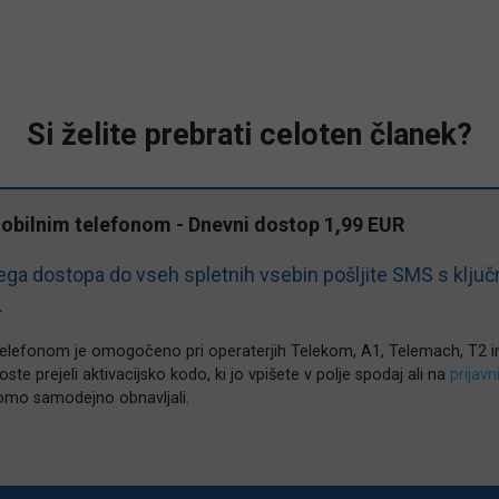
Si želite prebrati celoten članek?
mobilnim telefonom - Dnevni dostop 1,99 EUR
ga dostopa do vseh spletnih vsebin pošljite SMS s klju
.
telefonom je omogočeno pri operaterjih Telekom, A1, Telemach, T2 i
ste prejeli aktivacijsko kodo, ki jo vpišete v polje spodaj ali na
prijavn
omo samodejno obnavljali.