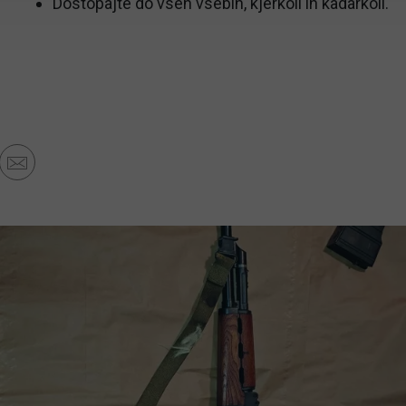
Dostopajte do vseh vsebin, kjerkoli in kadarkoli.