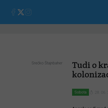
Primorska
Kronika
Mnen
Tudi o kr
Srečko Štajnbaher
kolonizac
Sobota
28. 06.