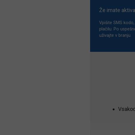
Že imate aktiv
Vpišite SMS kodo, 
plačilu. Po uspešn
uživajte v branju.
Vsakod