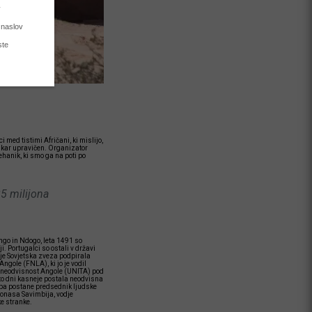
i med tistimi Afričani, ki mislijo,
ek kar upravičen. Organizator
hanik, ki smo ga na poti po
25 milijona
ngo in Ndogo, leta 1491 so
i. Portugalci so ostali v državi
 je Sovjetska zveza podpirala
gole (FNLA), ki jo je vodil
o neodvisnost Angole (UNITA) pod
to dni kasneje postala neodvisna
 pa postane predsednik ljudske
Jonasa Savimbija, vodje
ke stranke.