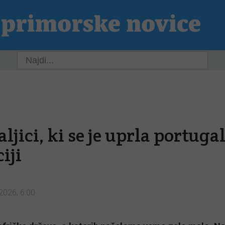
ja
Slovenija
Svet
Kultura
Šport
P
aljici, ki se je uprla portuga
iji
 2026, 6:00