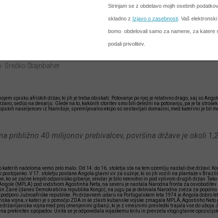
: Srečko Štajnbaher
jem spisku afriških držav, ki jih je treba obiskati. Potovanje po njej je relativno drago, saj so Angolc
 državo, sedijo na denarju. Glede na to, kakšnih storitev smo bili deležni na potovanju, pa je ta stroš
pskih naseljencev iz Namibije, spremljevalno ekipo so sestavljali domačini, med katerimi je bil me
a približno 40 milijonov prebivalcev, površina države je okoli 1,
o katerih načeloma vemo zelo malo. Od 14. do 16. stoletja sta na tem ozemlju nastali dve državi: Ko
 postojanko. V 17. stoletju postane Angola glavni vir za sužnje, ki so jih vozili na plantaže v Brazilij
e, ko se začne krepiti odporniško gibanje, vendar je bilo neenotno in pod vplivom drugih držav. Tako
Angole (MPLA) pod vodstvom Agostinha Neta, na severu je nastala Narodna fronta za osvoboditev An
 in Zaire (danes Demokratična republika Kongo), na jugu pa je delovala Narodna zveza za popoln
podporo Južnoafriške republike. Po državnem udaru na Portugalskem leta 1974 je Angola dobro le
anska vojna, v kateri je s pomočjo ZDA in še zlasti kubanske vojske zmagala MPLA, Agostinho Neto
državljanska vojna med prej omenjenimi gibanji, ki je z vmesnimi presledki trajala vse do uboja 
žena prekinitev spopadov. Unita se je odpovedala vojaškemu krilu in prevzela vlogo glavne opozicijs