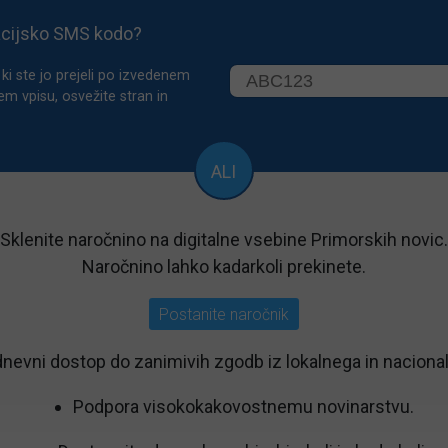
acijsko SMS kodo?
ki ste jo prejeli po izvedenem
em vpisu, osvežite stran in
ALI
Sklenite naročnino na digitalne vsebine Primorskih novic.
Naročnino lahko kadarkoli prekinete.
Postanite naročnik
nevni dostop do zanimivih zgodb iz lokalnega in nacional
Podpora visokokakovostnemu novinarstvu.