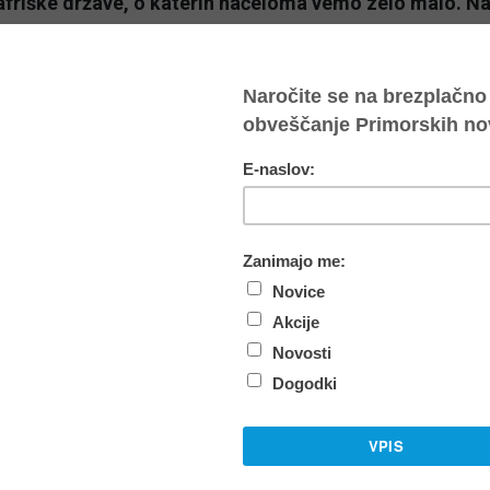
friške države, o katerih načeloma vemo zelo malo. Naj
do oktobra, ko je sušno obdobje.