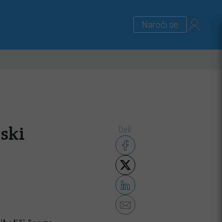
Naroči se
lus
Zanimivosti
Priloge
lski
Deli: