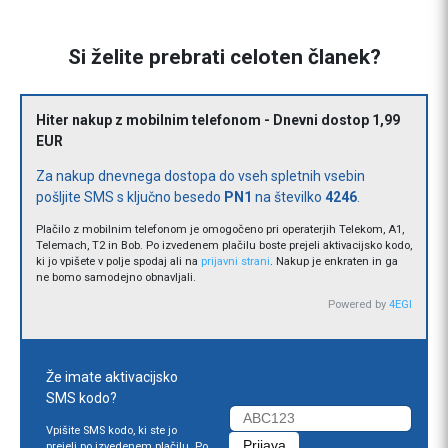
Si želite prebrati celoten članek?
Hiter nakup z mobilnim telefonom - Dnevni dostop 1,99
EUR
Za nakup dnevnega dostopa do vseh spletnih vsebin
pošljite SMS s ključno besedo
PN1
na številko
4246
.
Plačilo z mobilnim telefonom je omogočeno pri operaterjih Telekom, A1,
Telemach, T2 in Bob. Po izvedenem plačilu boste prejeli aktivacijsko kodo,
ki jo vpišete v polje spodaj ali na
prijavni strani
. Nakup je enkraten in ga
ne bomo samodejno obnavljali.
Powered by
4EGI
Že imate aktivacijsko
SMS kodo?
Vpišite SMS kodo, ki ste jo
prejeli po izvedenem plačilu. Po