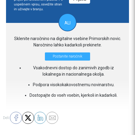
uspešnem vpisu, osvežite stran
in uživajte v branju.
ALI
Sklenite naročnino na digitalne vsebine Primorskih novic.
Naročnino lahko kadarkoli prekinete.
Postanite naročnik
Vsakodnevni dostop do zanimivih zgodb iz
lokalnega in nacionalnega okolja.
Podpora visokokakovostnemu novinarstvu.
Dostopajte do vseh vsebin, kjerkoli in kadarkoli.
Deli: