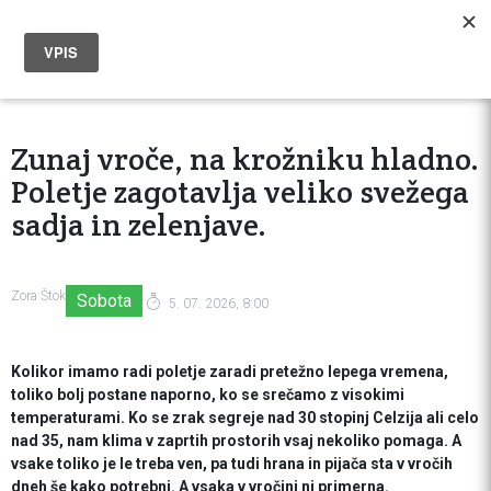
Zunaj vroče, na krožniku hladno.
Poletje zagotavlja veliko svežega
sadja in zelenjave.
Zora Štok
Sobota
5. 07. 2026, 8:00
Kolikor imamo radi poletje zaradi pretežno lepega vremena,
toliko bolj postane naporno, ko se srečamo z visokimi
temperaturami. Ko se zrak segreje nad 30 stopinj Celzija ali celo
nad 35, nam klima v zaprtih prostorih vsaj nekoliko pomaga. A
vsake toliko je le treba ven, pa tudi hrana in pijača sta v vročih
dneh še kako potrebni. A vsaka v vročini ni primerna.