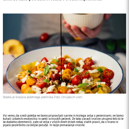
Solata je kraljica poletnega jedilnika.
Foto: Unsplash.com
Vsi vemo, da sredi poletja ne bomo pripravljali sarme in kislega zelja s pečenicami, ne bomo
kuhali izdatnih enolončnic in pekli svinjskih pečenk. Že tako zaradi vročine utrujeno telo bi le
še dodatno obremenili, zato se velja v vročih dneh držati nekaj zlatih pravil, da s hrano in
pijačo poskrbimo za boljše počutje. In lažje prenašanje vročine.