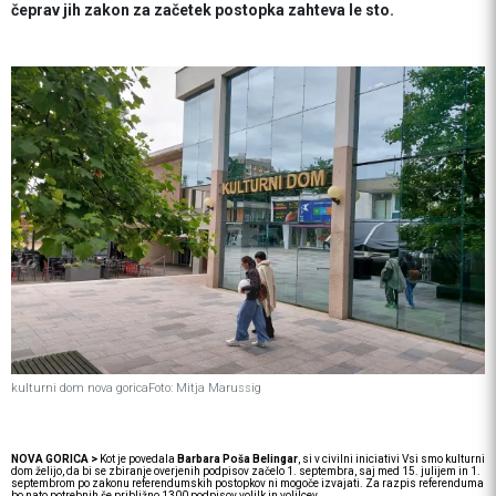
čeprav jih zakon za začetek postopka zahteva le sto.
kulturni dom nova gorica
Foto: Mitja Marussig
NOVA GORICA >
Kot je povedala
Barbara Poša Belingar
, si v civilni iniciativi Vsi smo kulturni
dom želijo, da bi se zbiranje overjenih podpisov začelo 1. septembra, saj med 15. julijem in 1.
septembrom po zakonu referendumskih postopkov ni mogoče izvajati. Za razpis referenduma
bo nato potrebnih še približno 1300 podpisov volilk in volilcev.