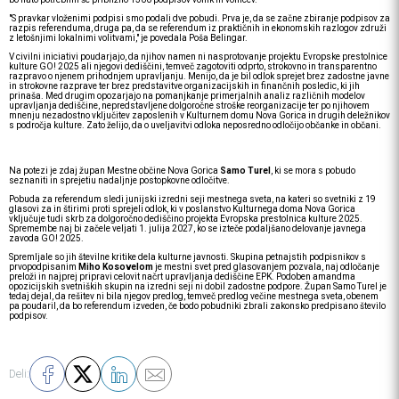
"S pravkar vloženimi podpisi smo podali dve pobudi. Prva je, da se začne zbiranje podpisov za
razpis referenduma, druga pa, da se referendum iz praktičnih in ekonomskih razlogov združi
z letošnjimi lokalnimi volitvami," je povedala Poša Belingar.
V civilni iniciativi poudarjajo, da njihov namen ni nasprotovanje projektu Evropske prestolnice
kulture GO! 2025 ali njegovi dediščini, temveč zagotoviti odprto, strokovno in transparentno
razpravo o njenem prihodnjem upravljanju. Menijo, da je bil odlok sprejet brez zadostne javne
in strokovne razprave ter brez predstavitve organizacijskih in finančnih posledic, ki jih
prinaša. Med drugim opozarjajo na pomanjkanje primerjalnih analiz različnih modelov
upravljanja dediščine, nepredstavljene dolgoročne stroške reorganizacije ter po njihovem
mnenju nezadostno vključitev zaposlenih v Kulturnem domu Nova Gorica in drugih deležnikov
s področja kulture. Zato želijo, da o uveljavitvi odloka neposredno odločijo občanke in občani.
Na potezi je zdaj župan Mestne občine Nova Gorica
Samo Turel
, ki se mora s pobudo
seznaniti in sprejetiu nadaljnje postopkovne odločitve.
Pobuda za referendum sledi junijski izredni seji mestnega sveta, na kateri so svetniki z 19
glasovi za in štirimi proti sprejeli odlok, ki v poslanstvo Kulturnega doma Nova Gorica
vključuje tudi skrb za dolgoročno dediščino projekta Evropska prestolnica kulture 2025.
Spremembe naj bi začele veljati 1. julija 2027, ko se izteče podaljšano delovanje javnega
zavoda GO! 2025.
Spremljale so jih številne kritike dela kulturne javnosti. Skupina petnajstih podpisnikov s
prvopodpisanim
Miho Kosovelom
je mestni svet pred glasovanjem pozvala, naj odločanje
preloži in najprej pripravi celovit načrt upravljanja dediščine EPK. Podoben amandma
opozicijskih svetniških skupin na izredni seji ni dobil zadostne podpore. Župan Samo Turel je
tedaj dejal, da rešitev ni bila njegov predlog, temveč predlog večine mestnega sveta, obenem
pa poudaril, da bo referendum izveden, če bodo pobudniki zbrali zakonsko predpisano število
podpisov.
Deli: