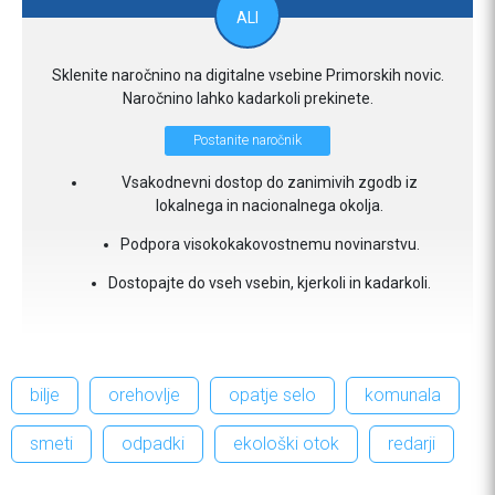
ALI
Sklenite naročnino na digitalne vsebine Primorskih novic.
Naročnino lahko kadarkoli prekinete.
Postanite naročnik
Vsakodnevni dostop do zanimivih zgodb iz
lokalnega in nacionalnega okolja.
Podpora visokokakovostnemu novinarstvu.
Dostopajte do vseh vsebin, kjerkoli in kadarkoli.
bilje
orehovlje
opatje selo
komunala
smeti
odpadki
ekološki otok
redarji