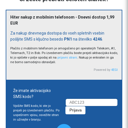
Hiter nakup z mobilnim telefonom - Dnevni dostop 1,99
EUR
Za nakup dnevnega dostopa do vseh spletnih vsebin
pošljite SMS s ključno besedo
PN1
na številko
4246
.
Plačilo z mobilnim telefonom je omogočeno pri operaterjih Telekom, A1,
Telemach, T2 in Bob. Po izvedenem plačilu boste prejeli aktivacijsko kodo,
ki jo vpišete v polje spodaj ali na
prijavni strani
. Nakup je enkraten in ga
ne bomo samodejno obnavljali.
Powered by
4EGI
Že imate aktivacijsko
SMS kodo?
Vpišite SMS kodo, ki ste jo
prejeli po izvedenem plačilu. Po
uspešnem vpisu, osvežite stran
in uživajte v branju.