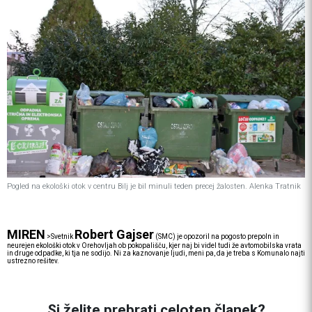
Pogled na ekološki otok v centru Bilj je bil minuli teden precej žalosten. Alenka Tratnik
MIREN
Robert Gajser
>
Svetnik
(SMC) je opozoril na pogosto prepoln in
neurejen ekološki otok v Orehovljah ob pokopališču, kjer naj bi videl tudi že avtomobilska vrata
in druge odpadke, ki tja ne sodijo. Ni za kaznovanje ljudi, meni pa, da je treba s Komunalo najti
ustrezno rešitev.
Si želite prebrati celoten članek?