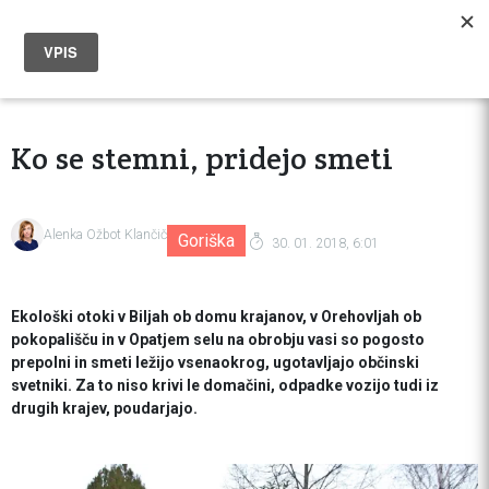
Ko se stemni, pridejo smeti
Alenka Ožbot Klančič
Goriška
30. 01. 2018, 6:01
Ekološki otoki v Biljah ob domu krajanov, v Orehovljah ob
pokopališču in v Opatjem selu na obrobju vasi so pogosto
prepolni in smeti ležijo vsenaokrog, ugotavljajo občinski
svetniki. Za to niso krivi le domačini, odpadke vozijo tudi iz
drugih krajev, poudarjajo.