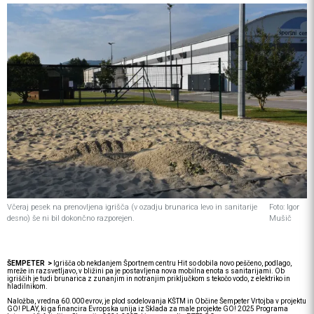
Včeraj pesek na prenovljena igrišča (v ozadju brunarica levo in sanitarije
Foto: Igor
desno) še ni bil dokončno razporejen.
Mušič
ŠEMPETER >
Igrišča ob nekdanjem Športnem centru Hit so dobila novo peščeno, podlago,
mreže in razsvetljavo, v bližini pa je postavljena nova mobilna enota s sanitarijami. Ob
igriščih je tudi brunarica z zunanjim in notranjim priključkom s tekočo vodo, z elektriko in
hladilnikom.
Naložba, vredna 60.000 evrov, je plod sodelovanja KŠTM in Občine Šempeter Vrtojba v projektu
GO! PLAY, ki ga financira Evropska unija iz Sklada za male projekte GO! 2025 Programa