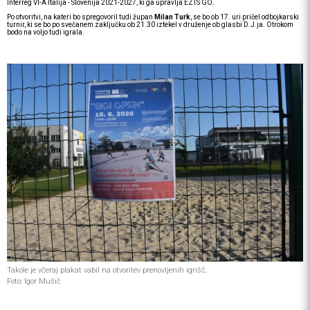
Interreg VI-A Italija - Slovenija 2021-2027, ki ga upravlja EZTS GO.
Po otvoritvi, na kateri bo spregovoril tudi župan
Milan Turk
, se bo ob 17. uri pričel odbojkarski
turnir, ki se bo po svečanem zaključku ob 21.30 iztekel v druženje ob glasbi D.J.ja. Otrokom
bodo na voljo tudi igrala.
Takole je včeraj plakat vabil na otvoritev prenovljenih igrišč.
Foto: Igor Mušič