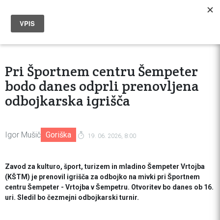
Pri Športnem centru Šempeter
bodo danes odprli prenovljena
odbojkarska igrišča
Igor Mušič
Goriška
19. 06. 2026, 8:00
Zavod za kulturo, šport, turizem in mladino Šempeter Vrtojba
(KŠTM) je prenovil igrišča za odbojko na mivki pri Športnem
centru Šempeter - Vrtojba v Šempetru. Otvoritev bo danes ob 16.
uri. Sledil bo čezmejni odbojkarski turnir.