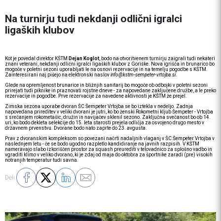
Na turnirju tudi nekdanji odlični igralci
ligaških klubov
Kot je povedal direktor KŠTM
Dejan Koglot
, bodo na otvoritvenem turnirju zaigrali tudi nekateri
znani veterani, nekdanji odlični igralci ligaških klubov z Goriške. Nova igrišča in brunarico bo
mogoče v poletni sezoni uporabljati le na osnovi rezervacije in na temelju pogodbe s KŠTM.
Zainteresirani naj pišejo na elektronski naslov
info@kstm-sempeter-vrtojba.si
.
Glede na opremljenost brunarice in bližnjih sanitarij bo mogoče ob odbojki v poletni sezoni
prirejati tudi piknike in praznovati rojstne dneve - za napovedane zaključene družbe, a le preko
rezervacije in pogodbe. Prve rezervacije za navedene aktivnosti je KŠTM že prejel.
Zimska sezona uporabe dvoran ŠC Šempeter Vrtojba se bo iztekla v nedeljo. Zadnja
napovedana prireditev v veliki dvorani je jutri, ko bo ženski Rokometni kljub Šempeter - Vrtojba
s srečanjem rokometašic, družin in navijačev sklenil sezono. Zaključna svečanost bo ob 14.
uri, ko bodo dekleta selekcije do 15. leta starosti prejela odličja za osvojeno drugo mesto v
državnem prvenstvu. Dvorane bodo nato zaprte do 23. avgusta.
Prav z dvoranskim kompleksom so povezani načrti nadaljnih vlaganj v ŠC Šempeter Vrtojba v
naslednjem letu - če se bodo ugodno razpletlo kandidiranje na javnih razpisih. V KŠTM
nameravajo slabo izkoriščen prostor za squash preurediti v telovadnico za splošno vadbo in
vgraditi klimo v veliko dvorano, ki je zdaj od maja do oktobra za športnike zaradi (pre) visokih
notranjih temperatur tudi savna.
Deli: