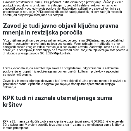
Evropske prestolnice kulture (EPK), predmet institucionalnega preverjanja. Zavod je v vseh
postopkih sodeloval s pristojnimi institucijami, predložil zahtevano dokumentacijo ter
omogočil popoln vpogled v svoje poslovanje. Ugotovitve različnih organov od Komisije za
preprečevanje korupcije (KPK) do okrožnih sodišč kažejo, da očitki, ki so v zadnjih mesecih
spremljali projekt v javnosti, niso bili potrjeni.
Zavod je tudi javno objavil ključna pravna
mnenja in revizijska poročila
"V zadnjih mesecih smo se poleg zahtevne izvedbe programa EPK intenzivno posvečali tudi
številnim postopkom preverjanja našega poslovanja. Vsem pristojnim institucijam smo
omogočili popoln vpogled v dokumentacijo in poslovanje zavoda. Zadovoljni smo z zaključki
opravljenih postopkov, ki dokazujejo, da smo ravnali pravilno," je za izjavo za javnost povedala
direktorica javnega zavoda GO! 2025
Mija Lorbek
.
Lorbek je dodala še, da zavod ostaja zavezan preglednemu, odgovornemu in zakonitemu
poslovanju ter uspešni izvedbi enega najpomembnejših kulturnih projektov v zgodovini
samostojne Slovenije.
Zavod je v interesu odprtega delovanja tudi javno objavil ključna pravna mnenja in revizijska
poročila ter bo tudi v prihodnje zagotavljal najvišjo stopnjo transparentnosti svojega
delovanja.
KPK tudi ni zaznala utemeljenega suma
kršitev
KPK je 23. marca zaključila z obravnavo prijave zoper javni zavod GO! 2025, ki jo je prejela
30. oktobra lani. V svojem poročilu je zapisala, da ni zaznala utemeljenega suma kršitev iz
lastnih pristojnosti.