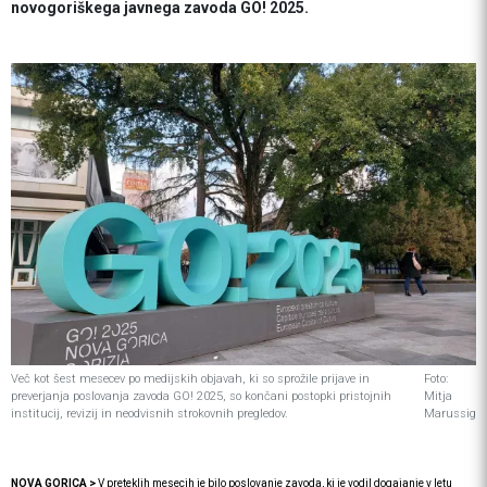
novogoriškega javnega zavoda GO! 2025.
Več kot šest mesecev po medijskih objavah, ki so sprožile prijave in
Foto:
preverjanja poslovanja zavoda GO! 2025, so končani postopki pristojnih
Mitja
institucij, revizij in neodvisnih strokovnih pregledov.
Marussig
NOVA GORICA >
V preteklih mesecih je bilo poslovanje zavoda, ki je vodil dogajanje v letu