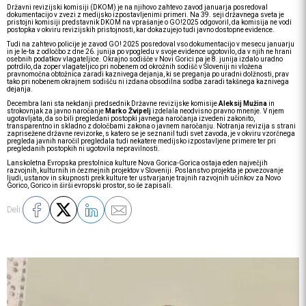
Državni revizijski komisiji (DKOM) je na njihovo zahtevo zavod januarja posredoval
dokumentacijo v zvezi z medijsko izpostavljenimi primeri. Na 39. seji državnega sveta je
pristojni komisiji predstavnik DKOM na vprašanje o GO!2025 odgovoril, da komisija ne vodi
postopka v okviru revizijskih pristojnosti, kar dokazujejo tudi javno dostopne evidence.
Tudi na zahtevo policije je zavod GO! 2025 posredoval vso dokumentacijo v mesecu januarju
in je le-ta z odločbo z dne 26. junija po vpogledu v svoje evidence ugotovilo, da v njih ne hrani
osebnih podatkov vlagateljice. Okrajno sodišče v Novi Gorici pa je 8. junija izdalo uradno
potrdilo, da zoper vlagateljico pri nobenem od okrožnih sodišč v Sloveniji ni vložena
pravnomočna obtožnica zaradi kaznivega dejanja, ki se preganja po uradni dolžnosti, prav
tako pri nobenem okrajnem sodišču ni izdana obsodilna sodba zaradi takšnega kaznivega
dejanja.
Decembra lani sta nekdanji predsednik Državne revizijske komisije
Aleksij Mužina
in
strokovnjak za javno naročanje
Marko Žvipelj
izdelala neodvisno pravno mnenje. V njem
ugotavljata, da so bili pregledani postopki javnega naročanja izvedeni zakonito,
transparentno in skladno z določbami zakona o javnem naročanju. Notranja revizija s strani
zaprisežene državne revizorke, s katero se je seznanil tudi svet zavoda, je v okviru vzorčnega
pregleda javnih naročil pregledala tudi nekatere medijsko izpostavljene primere ter pri
pregledanih postopkih ni ugotovila nepravilnosti.
Lanskoletna Evropska prestolnica kulture Nova Gorica-Gorica ostaja eden največjih
razvojnih, kulturnih in čezmejnih projektov v Sloveniji. Poslanstvo projekta je povezovanje
ljudi, ustanov in skupnosti prek kulture ter ustvarjanje trajnih razvojnih učinkov za Novo
Gorico, Gorico in širši evropski prostor, so še zapisali.
Deli: