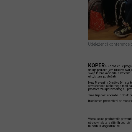
Udeleženci konference o
KOPER
>
Zaposleni v progra
deluje pod okriljem Društva Svit
svoja terenska vozila, s katerimi 
uho, ki zna poslušati.
New Prevent in Društvo Svit sta ko
osveščenosti slehernega med nami
prostora za uporabo drog ali pre
“Razširjenost uporabe in dostopn
in celosten preventivni pristop 
Včeraj so se predstavile preventi
strokovnjaki z različnih področi
mladih in vloge družine.