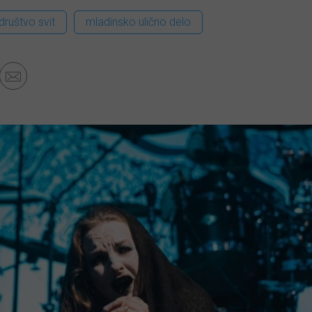
društvo svit
mladinsko ulično delo