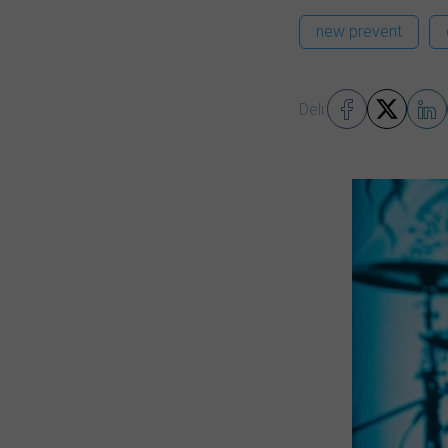
new prevent
Deli: