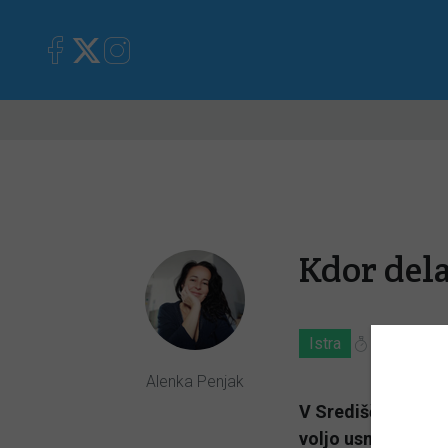
Primorska
Kronika
Mnen
Kdor dela
Istra
4. 04. 201
Alenka Penjak
V Središču Rotunda
voljo usmerjajo v 