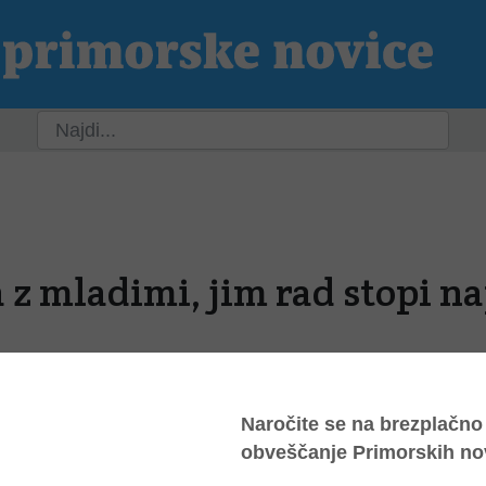
ja
Slovenija
Svet
Kultura
Šport
P
 z mladimi, jim rad stopi na
9, 6:04
 je včeraj mrgolelo prostovoljcev in strokovnjakov, ki
preventivno delo z otroki in mladostniki. Na konferenci,