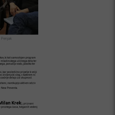
a Penjak
kov, ki kot samostojen program
se mladinskega uličnega dela ter
gega, ponudijo vodo, jabolko ter
, kar posledično pripelje k večji
življenjski slog, v katerem ni
sezadnje delajo za skupnost.
stanc, narekujejo aktiven odziv
z New Preventa.
Milan Krek
), priznani
me prostega časa, tveganih vedenj