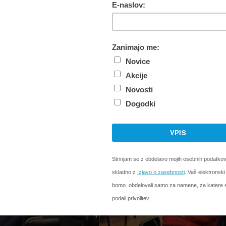
eventa in društva Svit, je bilo veliko slišati o bremenih
tudi o rešitvah.