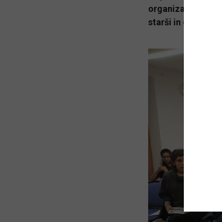
organizaciji New Pr
starši in otroci, a 