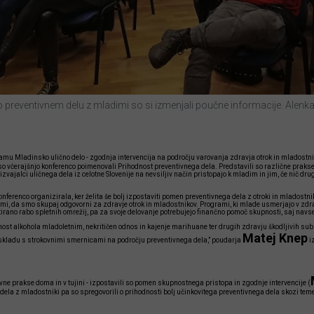
 preventivnem delu z mladimi so si izmenjali poučne informacije. Alenk
mu Mladinsko ulično delo - zgodnja intervencija na področju varovanja zdravja otrok in mladostni
, so včerajšnjo konferenco poimenovali Prihodnost preventivnega dela. Predstavili so različne prak
izvajalci uličnega dela iz celotne Slovenije na nevsiljiv način pristopajo k mladim in jim, če nič dru
nferenco organizirala, ker želita še bolj izpostaviti pomen preventivnega dela z otroki in mladostniki
, da smo skupaj odgovorni za zdravje otrok in mladostnikov. Programi, ki mlade usmerjajo v zdrav 
tirano rabo spletnih omrežij, pa za svoje delovanje potrebujejo finančno pomoč skupnosti, saj nav
ost alkohola mladoletnim, nekritičen odnos in kajenje marihuane ter drugih zdravju škodljivih sub
Matej Knep
v skladu s strokovnimi smernicami na področju preventivnega dela,” poudarja
i
vne prakse doma in v tujini - izpostavili so pomen skupnostnega pristopa in zgodnje intervencije (
j dela z mladostniki pa so spregovorili o prihodnosti bolj učinkovitega preventivnega dela skozi te