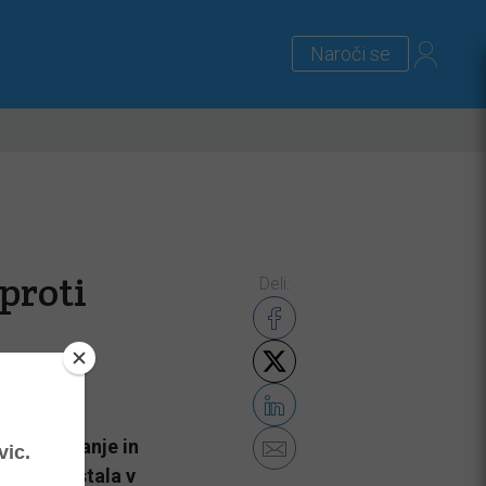
Naroči se
lus
Zanimivosti
Priloge
proti
Deli:
 svoje znanje in
 ki je nastala v