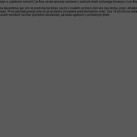
njen s spletnimi naročili,” je Ana Jerak opisala razmere v zadnjih dneh njihovega bivanja v Los An
na karantena, kar jim ne predstavlja težav, saj bi v vsakem primeru bili ves čas doma, pravi Jerak
šali. Prva pošiljka goveje juhe jih je že danes pričakala pred domačimi vrati. Čez 14 dni Krisa čaka 
A zaradi nastalih razmer prenehal obiskovati, pa bodo ugotovili v prihodnjih dneh.