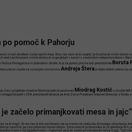
a po pomoč k Pahorju
veniji in tudi škratkom zunaj njenih meja. Brez vas nam ne bi uspelo,” je družina ob vrnitvi domov 
tudi med načrtovanjem vrnitve domov, ki so ga peljali v navezi s slovenskim veleposlaništvom v Wash
Boruta 
a Palčica Pomagalčica in dobrodelni škratki, ki je za pomoč prosila tudi predsednika
Andreja Štera
 konzularne službe na zunanjem ministrstvu
je letalo dobilo zeleno luč z
Miodrag Kostić
jo Zvezi prijateljev mladine Slovenije pokrila poslovnež
iz družbe MK G
i omogočila polet v ZDA, preostanek denarja pa krije Zveza Prijateljev mladine Slovenije iz fonda,
 je začelo primanjkovati mesa in jajc”
p čas ne bi mogli. Že ves čas je bilo načrtovano, da se vrnemo ob zaključku Krisovega zdravljenja, tor
emije zaostrile, pa smo preprosto morali domov. Zdravstvenih pripomočkov, ki jih potrebuje Kris, je
osebno hrano z več beljakovinami, v trgovinah pa je že začelo primanjkovati mesa in jajc. Tudi naro