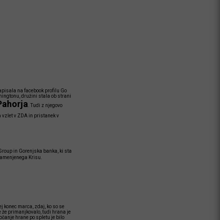
zapisala na facebook profilu Go
ingtonu, družini stala ob strani
Pahorja
. Tudi z njegovo
a vzlet v ZDA in pristanek v
roup in Gorenjska banka, ki sta
 namenjenega Krisu.
ej konec marca, zdaj, ko so se
 že primanjkovalo, tudi hrana je
čanje hrane po spletu je bilo