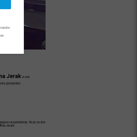
na Jerak
in oče
 brez postankov.
njegovo razpoloženje. Ko je za dve
 Ana Jerak.