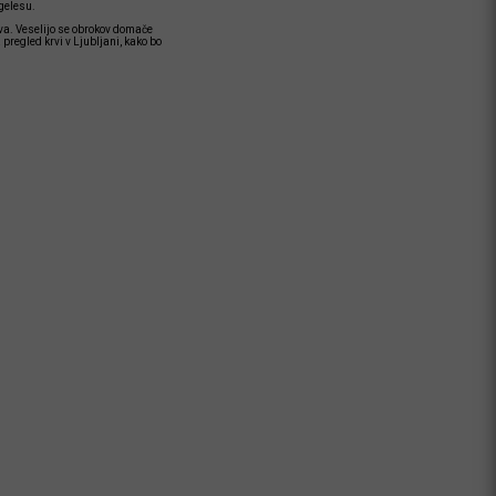
gelesu.
ova. Veselijo se obrokov domače
pregled krvi v Ljubljani, kako bo