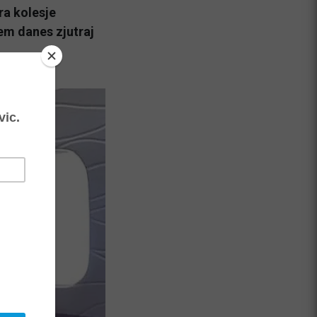
ra kolesje
em danes zjutraj