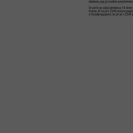
oteženo, saj je sistem preobreme
Družini je zdaj odrejena 14-dnev
hrane, ki so jo v ZDA močno pogre
s fizioterapijami, ki jih je v ZD