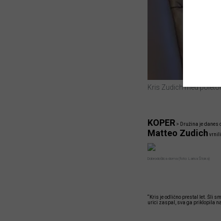
Kris Zudich med polet
KOPER
>
Družina je danes ob
Matteo Zudich
vrnil
Dobrodošlica doma (foto: Larisa Štoka)
“Kris je odlično prestal let. Šli
urici zaspal, sva ga priklopila n