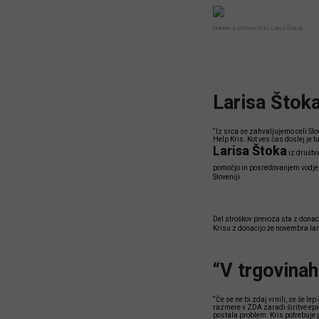
Mali Kris z očetom (foto: Larisa Štoka)
Larisa Štok
“Iz srca se zahvaljujemo celi Slo
Help Kris. Kot ves čas doslej je 
Larisa Štoka
iz društv
pomočjo in posredovanjem vodje
Sloveniji.
Del stroškov prevoza sta z donaci
Krisu z donacijo že novembra lan
“V trgovinah
“Če se ne bi zdaj vrnili, se še le
razmere v ZDA zaradi širitve epid
postala problem. Kris potrebuje p