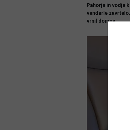
Pahorja in vodje 
vendarle zavrtelo
vrnil domov.