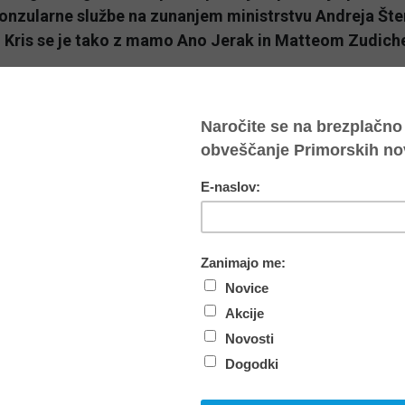
konzularne službe na zunanjem ministrstvu Andreja Šte
. Kris se je tako z mamo Ano Jerak in Matteom Zudich