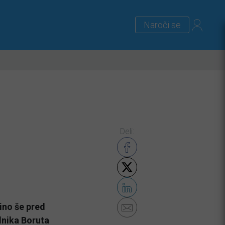
Naroči se
lus
Zanimivosti
Priloge
Deli:
ino še pred
dnika Boruta