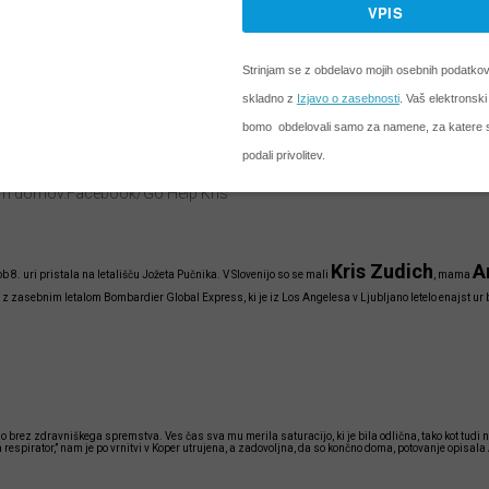
om domov.Facebook/Go Help Kris
Kris Zudich
A
 8. uri pristala na letališču Jožeta Pučnika. V Slovenijo so se mali
, mama
i z zasebnim letalom Bombardier Global Express, ki je iz Los Angelesa v Ljubljano letelo enajst ur
 smo brez zdravniškega spremstva. Ves čas sva mu merila saturacijo, ki je bila odlična, tako kot tudi 
a respirator,” nam je po vrnitvi v Koper utrujena, a zadovoljna, da so končno doma, potovanje opisala