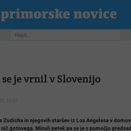
ja
Slovenija
Svet
Kultura
Šport
P
 se je vrnil v Slovenijo
20, 10:03
sa Zudicha in njegovih staršev iz Los Angelesa v domov
o nič gotovega. Minuli petek pa se je s pomočjo predse