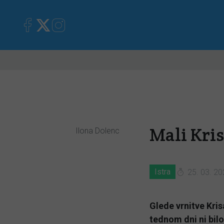
Primorska
Kronika
Mnen
Mali Kris
Ilona Dolenc
Istra
25. 03. 20
Glede vrnitve Kri
tednom dni ni bil