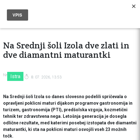
Na Srednji šoli Izola dve zlati in
dve diamantni maturantki
Nr
Istra
8. 07. 2026, 13:53
Na Srednji šoli Izola so danes slovesno podelili spričevala o
opravljeni poklicni maturi dijakom programov gastronomija in
turizem, gastronomija (PTI), predšolska vzgoja, kozmetični
tehnik ter zdravstvena nega. Letošnja generacija je dosegla
odlične rezultate, med katerimi posebej izstopata dve diamantni
maturantki, ki sta na poklicni maturi osvojili vseh 23 možnih
točk.