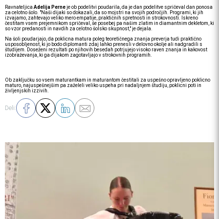
Ravnateljica
Adelija Perne
je ob podelitvi poudarila, da je dan podelitve spričeval dan ponosa
za celotno šolo. "Naši dijaki so dokazali, da so mojstri na svojih področjih. Programi, ki jih
izvajamo, zahtevajo veliko mero empatije, praktičnih spretnosti in strokovnosti. Iskreno
čestitam vsem prejemnikom spričeval, še posebej pa našim zlatim in diamantnim dekletom, ki
so vzor predanosti in navdih za celotno šolsko skupnost," je dejala.
Na šoli poudarjajo, da poklicna matura poleg teoretičnega znanja preverja tudi praktično
usposobljenost, ki jo bodo diplomanti zdaj lahko prenesli v delovno okolje ali nadgradili s
študijem. Doseženi rezultati po njihovih besedah potrjujejo visoko raven znanja in kakovost
izobraževanja, ki ga dijakom zagotavljajo v strokovnih programih.
Ob zaključku so vsem maturantkam in maturantom čestitali za uspešno opravljeno poklicno
maturo, najuspešnejšim pa zaželeli veliko uspeha pri nadaljnjem študiju, poklicni poti in
življenjskih izzivih.
Deli: