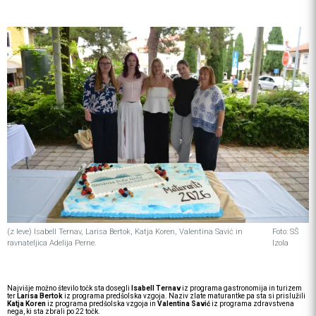
(z leve) Isabell Ternav, Larisa Bertok, Katja Koren, Valentina Savić in
Foto: SŠ
ravnateljica Adelija Perne.
Izola
Najvišje možno število točk sta dosegli
Isabell Ternav
iz programa gastronomija in turizem
ter
Larisa Bertok
iz programa predšolska vzgoja. Naziv zlate maturantke pa sta si prislužili
Katja Koren
iz programa predšolska vzgoja in
Valentina Savić
iz programa zdravstvena
nega, ki sta zbrali po 22 točk.