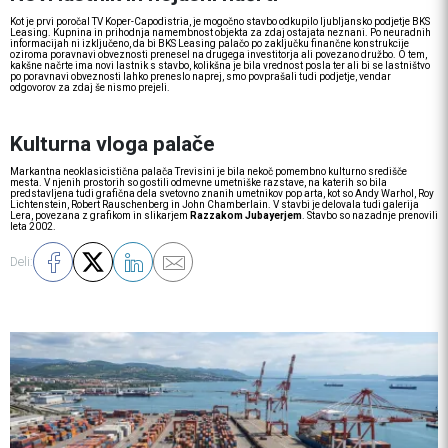
Kot je prvi poročal TV Koper-Capodistria, je mogočno stavbo odkupilo ljubljansko podjetje BKS
Leasing. Kupnina in prihodnja namembnost objekta za zdaj ostajata neznani. Po neuradnih
informacijah ni izključeno, da bi BKS Leasing palačo po zaključku finančne konstrukcije
oziroma poravnavi obveznosti prenesel na drugega investitorja ali povezano družbo. O tem,
kakšne načrte ima novi lastnik s stavbo, kolikšna je bila vrednost posla ter ali bi se lastništvo
po poravnavi obveznosti lahko preneslo naprej, smo povprašali tudi podjetje, vendar
odgovorov za zdaj še nismo prejeli.
Kulturna vloga palače
Markantna neoklasicistična palača Trevisini je bila nekoč pomembno kulturno središče
mesta. V njenih prostorih so gostili odmevne umetniške razstave, na katerih so bila
predstavljena tudi grafična dela svetovno znanih umetnikov pop arta, kot so Andy Warhol, Roy
Lichtenstein, Robert Rauschenberg in John Chamberlain. V stavbi je delovala tudi galerija
Lera, povezana z grafikom in slikarjem
Razzakom Jubayerjem
. Stavbo so nazadnje prenovili
leta 2002.
Deli: