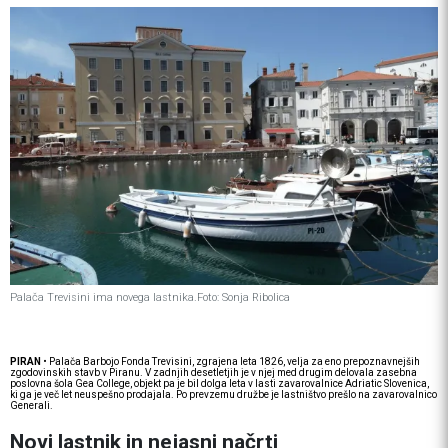
Palača Trevisini ima novega lastnika.
Foto: Sonja Ribolica
PIRAN
• Palača Barbojo Fonda Trevisini, zgrajena leta 1826, velja za eno prepoznavnejših
zgodovinskih stavb v Piranu. V zadnjih desetletjih je v njej med drugim delovala zasebna
poslovna šola Gea College, objekt pa je bil dolga leta v lasti zavarovalnice Adriatic Slovenica,
ki ga je več let neuspešno prodajala. Po prevzemu družbe je lastništvo prešlo na zavarovalnico
Generali.
Novi lastnik in nejasni načrti