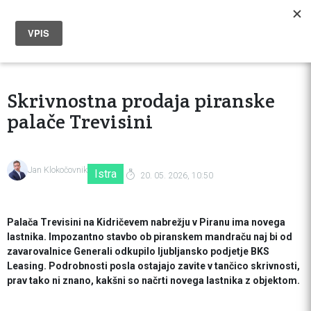
Skrivnostna prodaja piranske
palače Trevisini
Jan Klokočovnik
Istra
20. 05. 2026, 10:50
Palača Trevisini na Kidričevem nabrežju v Piranu ima novega
lastnika. Impozantno stavbo ob piranskem mandraču naj bi od
zavarovalnice Generali odkupilo ljubljansko podjetje BKS
Leasing. Podrobnosti posla ostajajo zavite v tančico skrivnosti,
prav tako ni znano, kakšni so načrti novega lastnika z objektom.