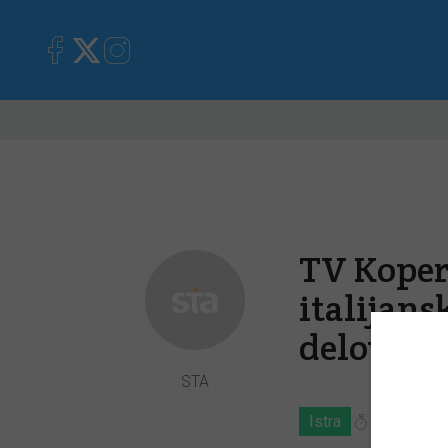
Primorska
Kronika
Mnen
TV Koper
italijans
delovanj
STA
Istra
8. 05. 202