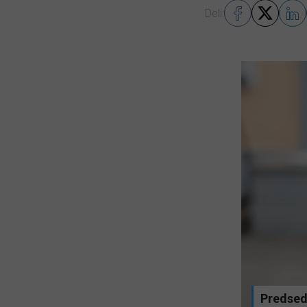
Deli:
 preberite
Predsedn