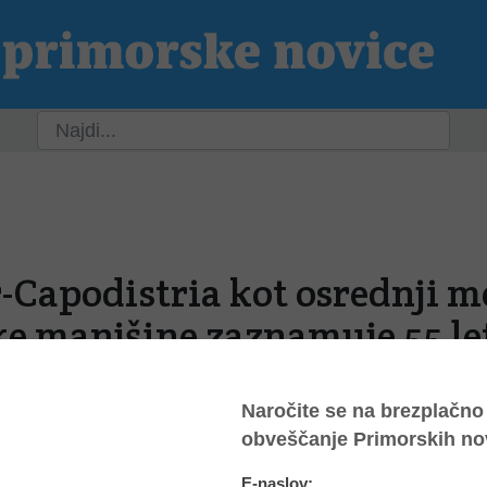
ja
Slovenija
Svet
Kultura
Šport
P
-Capodistria kot osrednji m
ke manjšine zaznamuje 55 le
a
6, 10:35