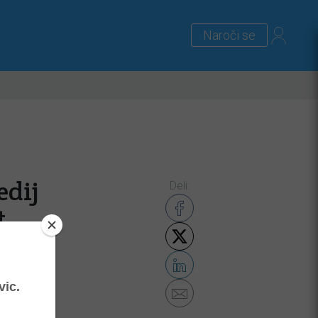
Naroči se
lus
Zanimivosti
Priloge
edij
Deli:
t