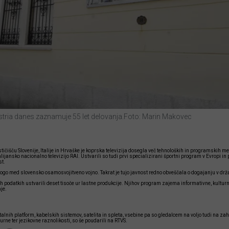
stria danes zaznamuje 55 let delovanja.
Foto: Marin Makovec
tičišču Slovenije, Italije in Hrvaške je koprska televizija dosegla več tehnoloških in programskih m
talijansko nacionalno televizijo RAI. Ustvarili so tudi prvi specializirani športni program v Evropi in
st.
go med slovensko osamosvojitveno vojno. Takrat je tujo javnost redno obveščala o dogajanju v drža
nih podatkih ustvarili deset tisoče ur lastne produkcije. Njihov program zajema informativne, kultu
je.
lnih platform, kabelskih sistemov, satelita in spleta, vsebine pa so gledalcem na voljo tudi na za
ne ter jezikovne raznolikosti, so še poudarili na RTVS.