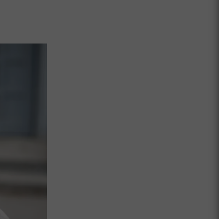
Slovenci v Italiji ogorčeni zaradi diskr
kulturnem večeru