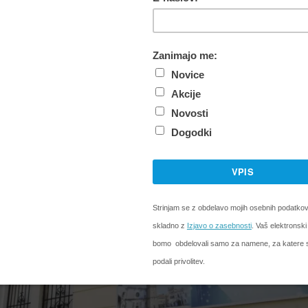
Capodistria danes zaznamuje 55 let delovanja. Prvo od
ijansko narodno skupnost, so predvajali 8. maja 1971. Po
medij manjšine in pomemben akter v obmejnem prostoru
elevizije Slovenija (RTVS).