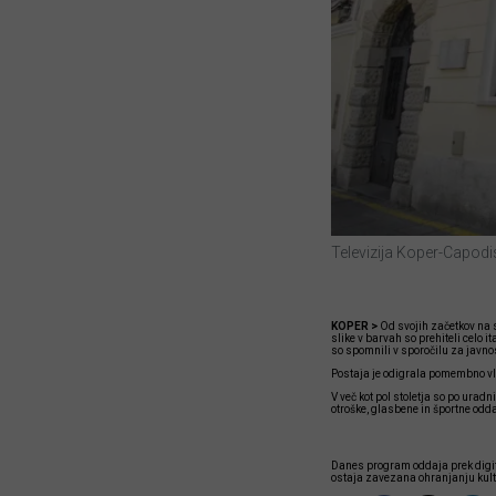
Televizija Koper-Capodi
KOPER >
Od svojih začetkov na s
slike v barvah so prehiteli celo i
so spomnili v sporočilu za javno
Postaja je odigrala pomembno vlo
V več kot pol stoletja so po urad
otroške, glasbene in športne odda
Danes program oddaja prek digita
ostaja zavezana ohranjanju kultur