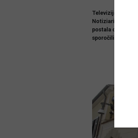
Televizija Koper-
Notiziario za ital
postala osrednji 
sporočili z Radiot