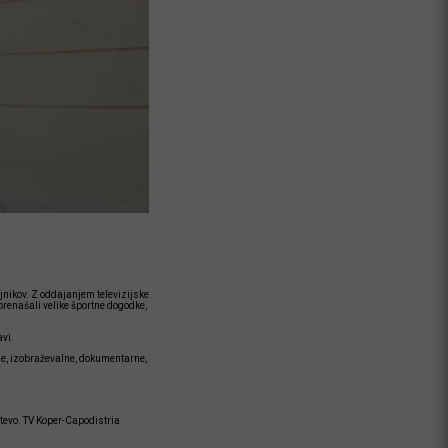
ejnikov. Z oddajanjem televizijske
 prenašali velike športne dogodke,
vi.
rne, izobraževalne, dokumentarne,
htevo. TV Koper-Capodistria