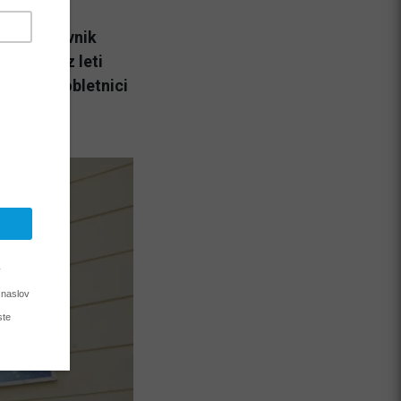
dajo, dnevnik
staja je z leti
, so ob obletnici