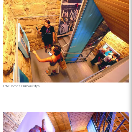
Foto: Tomaž Primožič/fpa