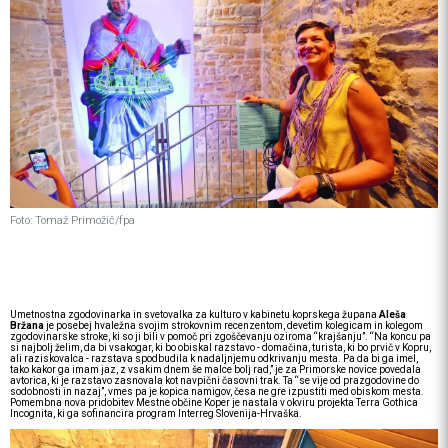
Foto: Tomaž Primožič/fpa
Umetnostna zgodovinarka in svetovalka za kulturo v kabinetu koprskega župana
Aleša
Bržana
je posebej hvaležna svojim strokovnim recenzentom, devetim kolegicam in kolegom
zgodovinarske stroke, ki so ji bili v pomoč pri zgoščevanju oziroma “krajšanju”. “Na koncu pa
si najbolj želim, da bi vsakogar, ki bo obiskal razstavo - domačina, turista, ki bo prvič v Kopru,
ali raziskovalca - razstava spodbudila k nadaljnjemu odkrivanju mesta. Pa da bi ga imel,
tako kakor ga imam jaz, z vsakim dnem še malce bolj rad,” je za Primorske novice povedala
avtorica, ki je razstavo zasnovala kot navpični časovni trak. Ta “se vije od prazgodovine do
sodobnosti in nazaj”, vmes pa je kopica namigov, česa ne gre izpustiti med obiskom mesta.
Pomembna nova pridobitev Mestne občine Koper je nastala v okviru projekta Terra Gothica
Incognita, ki ga sofinancira program Interreg Slovenija-Hrvaška.