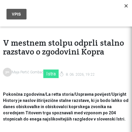
V mestnem stolpu odprli stalno
razstavo o zgodovini Kopra
Maja Pertič Gombač
Istra
8. 06. 2026, 19:22
Pokončna zgodovina/La retta storia/Uspravna povijest/Upright
History je naslov štirijezične stalne razstave, ki jo bodo lahko od
danes obiskovalke in obiskovalci koprskega zvonika na
osrednjem Titovem trgu spoznavali med vzponom po 204
stopnicah do enega najslikovitejših razgledov v slovenski Istri.