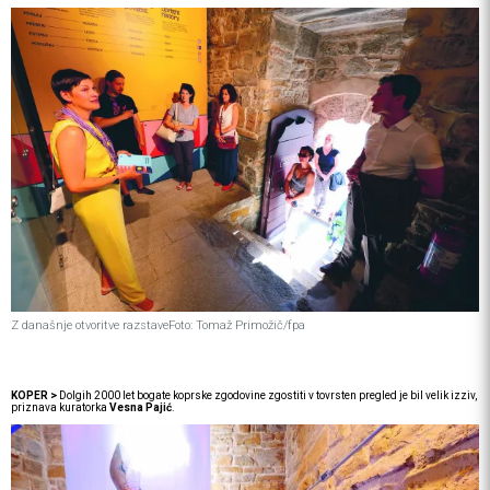
Z današnje otvoritve razstave
Foto: Tomaž Primožič/fpa
KOPER >
Dolgih 2000 let bogate koprske zgodovine zgostiti v tovrsten pregled je bil velik izziv,
priznava kuratorka
Vesna Pajić
.