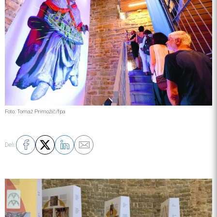
Foto: Tomaž Primožič/fpa
Deli: