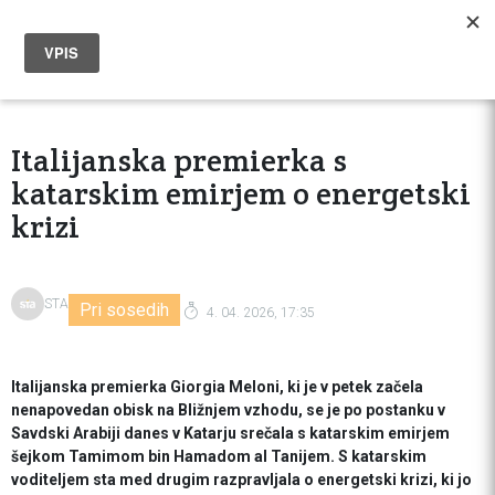
Italijanska premierka s
katarskim emirjem o energetski
krizi
STA
Pri sosedih
4. 04. 2026, 17:35
Italijanska premierka Giorgia Meloni, ki je v petek začela
nenapovedan obisk na Bližnjem vzhodu, se je po postanku v
Savdski Arabiji danes v Katarju srečala s katarskim emirjem
šejkom Tamimom bin Hamadom al Tanijem. S katarskim
voditeljem sta med drugim razpravljala o energetski krizi, ki jo