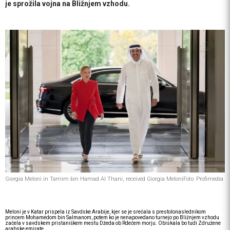
je sprožila vojna na Bližnjem vzhodu.
Giorgia Meloni in Tamim bin Hamad Al Thani, received Giorgia Meloni
Foto: Profimedia
Meloni je v Katar prispela iz Savdske Arabije, kjer se je srečala s prestolonaslednikom
princem Mohamedom bin Salmanom, potem ko je nenapovedano turnejo po Bližnjem vzhodu
začela v savdskem pristaniškem mestu Džeda ob Rdečem morju. Obiskala bo tudi Združene
arabske emirate.