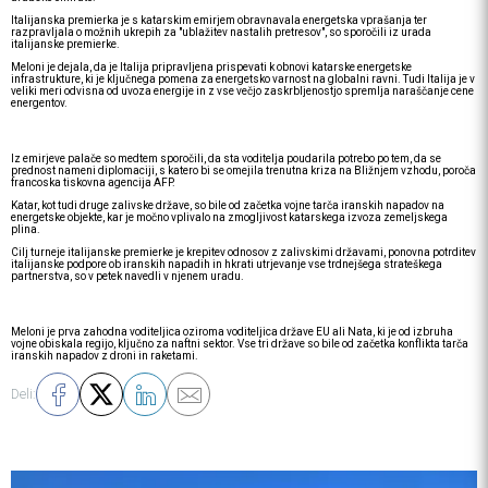
Italijanska premierka je s katarskim emirjem obravnavala energetska vprašanja ter
razpravljala o možnih ukrepih za "ublažitev nastalih pretresov", so sporočili iz urada
italijanske premierke.
Meloni je dejala, da je Italija pripravljena prispevati k obnovi katarske energetske
infrastrukture, ki je ključnega pomena za energetsko varnost na globalni ravni. Tudi Italija je v
veliki meri odvisna od uvoza energije in z vse večjo zaskrbljenostjo spremlja naraščanje cene
energentov.
Iz emirjeve palače so medtem sporočili, da sta voditelja poudarila potrebo po tem, da se
prednost nameni diplomaciji, s katero bi se omejila trenutna kriza na Bližnjem vzhodu, poroča
francoska tiskovna agencija AFP.
Katar, kot tudi druge zalivske države, so bile od začetka vojne tarča iranskih napadov na
energetske objekte, kar je močno vplivalo na zmogljivost katarskega izvoza zemeljskega
plina.
Cilj turneje italijanske premierke je krepitev odnosov z zalivskimi državami, ponovna potrditev
italijanske podpore ob iranskih napadih in hkrati utrjevanje vse trdnejšega strateškega
partnerstva, so v petek navedli v njenem uradu.
Meloni je prva zahodna voditeljica oziroma voditeljica države EU ali Nata, ki je od izbruha
vojne obiskala regijo, ključno za naftni sektor. Vse tri države so bile od začetka konflikta tarča
iranskih napadov z droni in raketami.
Deli: