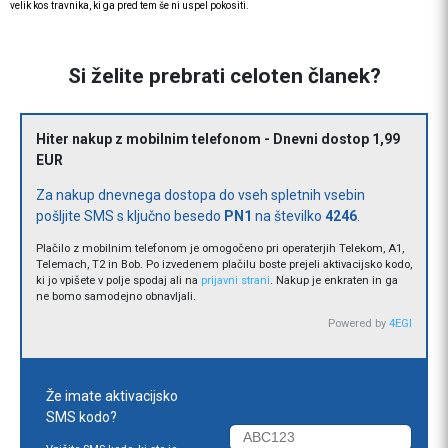
velik kos travnika, ki ga pred tem še ni uspel pokositi.
Si želite prebrati celoten članek?
Hiter nakup z mobilnim telefonom - Dnevni dostop 1,99
EUR
Za nakup dnevnega dostopa do vseh spletnih vsebin
pošljite SMS s ključno besedo
PN1
na številko
4246
.
Plačilo z mobilnim telefonom je omogočeno pri operaterjih Telekom, A1,
Telemach, T2 in Bob. Po izvedenem plačilu boste prejeli aktivacijsko kodo,
ki jo vpišete v polje spodaj ali na
prijavni strani
. Nakup je enkraten in ga
ne bomo samodejno obnavljali.
Powered by
4EGI
Že imate aktivacijsko
SMS kodo?