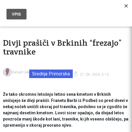
Divji prašiči v Brkinih “frezajo”
travnike
Danijel Cek
Srednja Primorska
27. 06. 2026, 5:10
Že tako skromno letošnjo letino sena kmetom v Brkinih
uničujejo še divji prašiči. Franetu Barbi iz Podbež so pred dnevi v
nekaj nočeh uničili skoraj pol travnika, podobno se je zgodilo še
najmanj desetim kmetom. Lovci sicer opažajo, da divjad letos
povzroča manj škode kot lani, travnike, ki jih vseeno obiščejo, pa
spremenijo v skoraj preorano njivo.