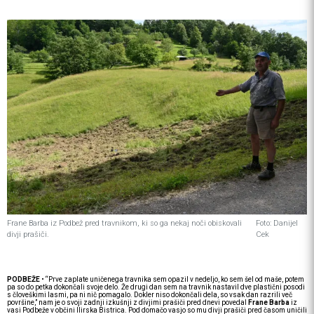
Frane Barba iz Podbež pred travnikom, ki so ga nekaj noči obiskovali
Foto: Danijel
divji prašiči.
Cek
PODBEŽE
• “Prve zaplate uničenega travnika sem opazil v nedeljo, ko sem šel od maše, potem
pa so do petka dokončali svoje delo. Že drugi dan sem na travnik nastavil dve plastični posodi
s človeškimi lasmi, pa ni nič pomagalo. Dokler niso dokončali dela, so vsak dan razrili več
površine,” nam je o svoji zadnji izkušnji z divjimi prašiči pred dnevi povedal
Frane Barba
iz
vasi Podbeže v občini Ilirska Bistrica. Pod domačo vasjo so mu divji prašiči pred časom uničili