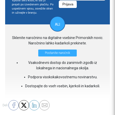
Vpišite SMS kodo, ki ste jo
prejeli po izvedenem plačilu. Po
uspešnem vpisu, osvežite stran
in uživajte v branju.
ALI
Sklenite naročnino na digitalne vsebine Primorskih novic.
Naročnino lahko kadarkoli prekinete.
Postanite naročnik
Vsakodnevni dostop do zanimivih zgodb iz
lokalnega in nacionalnega okolja.
Podpora visokokakovostnemu novinarstvu.
Dostopajte do vseh vsebin, kjerkoli in kadarkoli.
Deli: