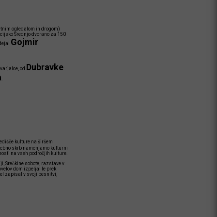
aletnim ogledalom in drogom)
kcijsko Srednjo dvorano za 150
Gojmir
dejal
Dubravke
tvarjalce, od
a
.
redišče kulture na širšem
osebno skrb namenjamo kulturni
osti na vseh področjih kulture.
i, Srečkine sobote, razstave v
ovelov dom izpeljal le prek
l zapisal v svoji pesnitvi,