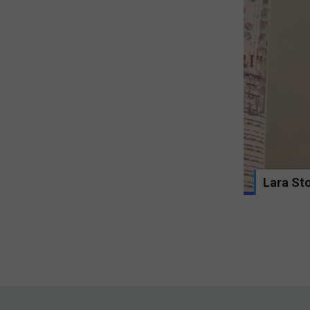
embe dosežeš z vojno, prave spremembe
Lara Sto