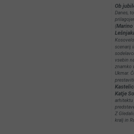
Ob jubil
Danes, to
prilagoje
Marino 
(
Lešnjak
Kosovel
scenarij
sodelavc
vsebin n
znamko v 
Ukmar. Če
prestavit
Kasteli
Katje So
arhitektu
predstave
Z Gledal
kralj in 