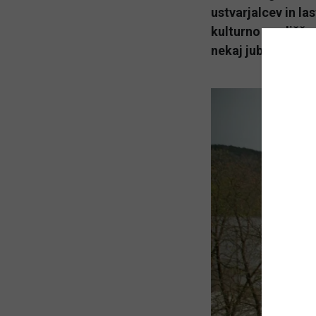
ustvarjalcev in las
kulturno središče 
nekaj jubilejnih d