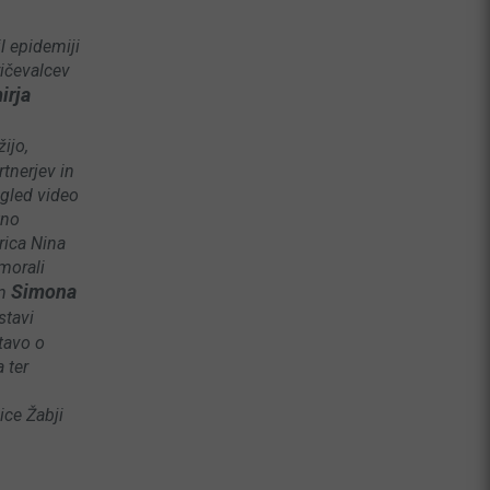
l epidemiji
ričevalcev
irja
žijo,
tnerjev in
gled video
tno
rica Nina
 morali
Simona
n
stavi
tavo o
 ter
ice Žabji