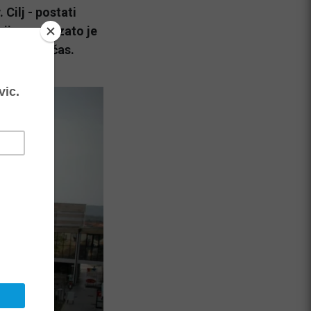
 Cilj - postati
ije zaprt, zato je
 kasnejši čas.