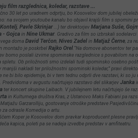
eju film razglednica, koledar, razstave ...
čno 30 let po uradnem odprtju, bo Kosovelov dom jubilej obeleži
no: na svojem youtoube kanalu bo objavil krajši film s spomini p
Kontelj
Pavle Skrinjar
Marjana Suše, Gojm
,
...) ter direktorjev
a - Gojca
Nine Ukmar
in
. Gradivo za film so izbrskali sodelavci
David Terčon
Nives Zadel
Matjaž Černe
ovega doma
,
in
, za re
Rajko Orel
 in montažo je poskrbel
.“Na domove abonentov ter par
ev bomo poslali izvirne spominske razglednice s povabilom na o
a spletu. Ob priložnosti smo izdelali tudi spominsko osebno poš
manjši nakladi ter priložnostni spominski koledar,” pravi direkto
 ne bi bilo epidemije, bi v tem tednu odprli dve razstavi, ki so ju
Janka
i. Predvidoma v avgustu načrtujejo razstavo del slikarjev
i
ca
ter koncert skupine Laibach. V jubilejnem letu načrtujejo še raz
rta
in Kulturnega društva Kras, z Ustanovo Maks Fabiani pa razs
 Matjažu Garzarolliju, gostovanje otroške predstave Pasjedivščina
 za odrasle Komedija o artu.
iščem Koper je Kosovelov dom pravkar koproducent plesne pravlj
Rdeča kapica, poleti pa se nadeja izvedbe predstav v amfiteatru.