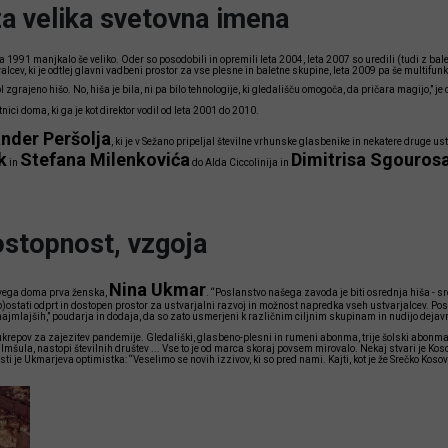
za velika svetovna imena
a 1991 manjkalo še veliko. Oder so posodobili in opremili leta 2004, leta 2007 so uredili (tudi z b
cev, ki je odtlej glavni vadbeni prostor za vse plesne in baletne skupine, leta 2009 pa še multifun
zgrajeno hišo. No, hiša je bila, ni pa bilo tehnologije, ki gledališču omogoča, da pričara magijo,” je 
nici doma, ki ga je kot direktor vodil od leta 2001 do 2010.
nder Peršolja
, ki je v Sežano pripeljal številne vrhunske glasbenike in nekatere druge us
k
Stefana Milenkovića
Dimitrisa Sgouros
in
do Alda Ciccolinija in
ostopnost, vzgoja
Nina Ukmar
ovega doma prva ženska,
. “Poslanstvo našega zavoda je biti osrednja hiša - s
)ostati odprt in dostopen prostor za ustvarjalni razvoj in možnost napredka vseh ustvarjalcev. P
najmlajših,” poudarja in dodaja, da so zato usmerjeni k različnim ciljnim skupinam in nudijo dejavn
ukrepov za zajezitev pandemije. Gledališki, glasbeno-plesni in rumeni abonma, trije šolski abonmaj
ilmšula, nastopi številnih društev ... Vse to je od marca skoraj povsem mirovalo. Nekaj stvari je Kos
ti je Ukmarjeva optimistka: “Veselimo se novih izzivov, ki so pred nami. Kajti, kot je že Srečko Kosove