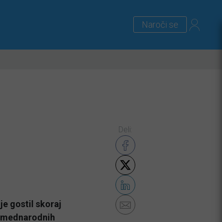
Naroči se
lus
Zanimivosti
Priloge
Deli:
je gostil skoraj
h mednarodnih