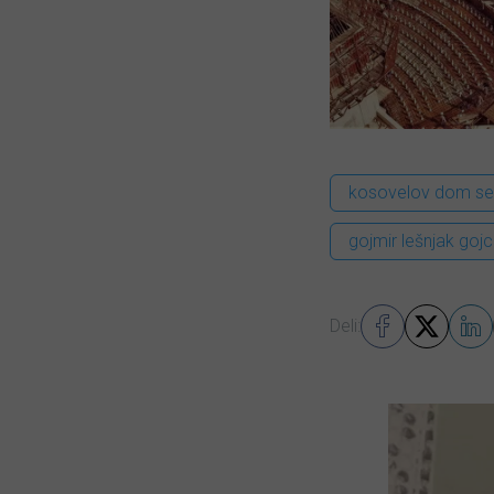
kosovelov dom s
gojmir lešnjak gojc
Deli: