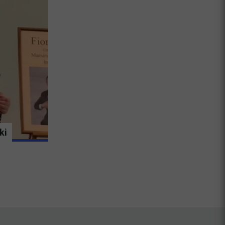
ki
V novi številki Primorskih novic preberi