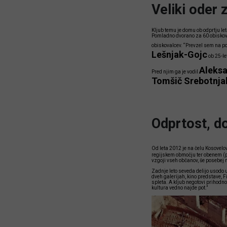
Veliki oder 
Kljub temu je domu ob odprtju let
Pomladno dvorano za 60 obiskoval
obiskovalcev. “Prevzel sem na pol 
Lešnjak-Gojc
ob 25-let
Aleksa
Pred njim ga je vodil
Tomšič Srebotnja
Odprtost, d
Od leta 2012 je na čelu Kosovel
regijskem območju ter obenem (p
vzgoji vseh občanov, še posebej 
Zadnje leto seveda delijo usodo 
dveh galerijah, kino predstave, F
spleta. A kljub negotovi prihodnos
kultura vedno najde pot.”