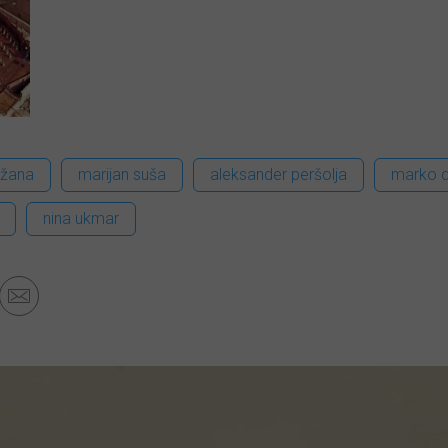
ežana
marijan suša
aleksander peršolja
marko d
nina ukmar