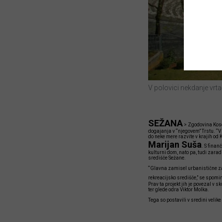
V polovici nekdanje vrta
SEŽANA
>
Zgodovina Kosov
dogajanja v “njegovem” Trstu. “V 
do neke mere razvite v krajih od 
Marijan Suša
. S finan
kulturni dom, nato pa, tudi zarad
središče Sežane.
“Glavna zamisel urbanistične zas
rekreacijsko središče,” se spomin
Prav ta projekt jih je povezal v 
ter glede odra Viktor Molka.
Tega so postavili v sredini velik