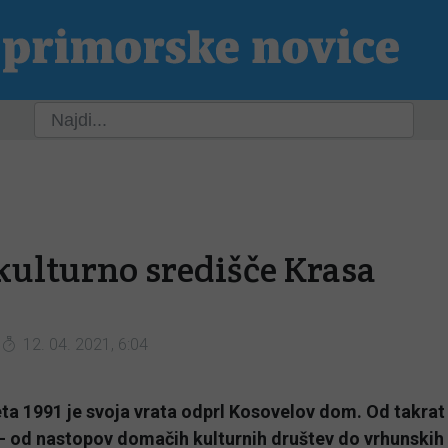
ja
Slovenija
Svet
Kultura
Šport
P
 kulturno središče Krasa
12. 04. 2021, 6:04
ta 1991 je svoja vrata odprl Kosovelov dom. Od takrat 
- od nastopov domačih kulturnih društev do vrhunski