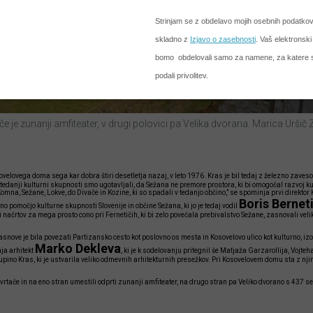
če je zunanji amfiteater, v drugi polovici pa Velika dvorana. Marica Uršič
elovega doma sega kar dobra štiri desetletja nazaj, v leto 1976. Kras je bil tedaj z železno zaves
tedanji kulturni skupnosti smo ugotavljali, da Sežana ne premore prostora, ki bi omogočal razvoj kult
Komna, Sežane, Lokve, do Divače in Kozine, ki so spadali v tedanjo občino,” se spominja prvi direkt
Boris Bernet
čno pomočjo kulturne skupnosti Slovenije in občine Sežana, ki jo je tedaj vodil
i načrtov za mega prosto cono pri Fernetičih, ki bi zelo povečala prebivalstvo Sežane, zasnovali vel
nove je bila povezati Partizansko cesto kot poslovno os mesta in Kosovelovo ulico kot kulturno, iz
Marko Dekleva
ja arhitekt
, ki je k sodelovanju pritegnil še Matjaža Garzarollija, Vojte
skupino Kras, ki je ustvarila veliko odmevnih arhitekturnih presežkov. Pri Kosovelovem domu sta z n
e vrtače in na eno stran umestili odprti zunanji amfiteater, na drugo stran pa Veliko dvorano s 437 se