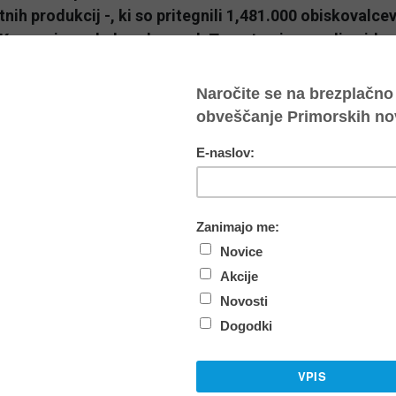
tnih produkcij -, ki so pritegnili 1,481.000 obiskovalcev.
Krasa - je vsekakor dosegel. Trenutno je zaradi epidem
ogodkov preselil na splet, nekaj razstav pa zamaknil na