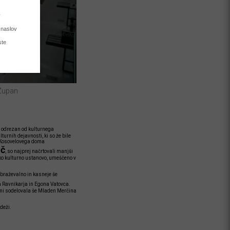
 Zupan
o odrezan od kulturnega
urnih dejavnosti, ki so že bile
or Kosovelovega doma
ič
, so najprej načrtovali manjši
iko kulturno ustanovo, umeščeno v
obraževalno in kasneje še
ha Ravnikarja in Egona Vatovca.
jimi sodelovala še Mladen Merčina
deži.