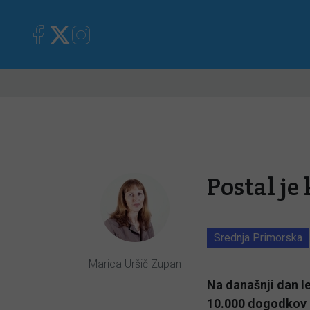
Primorska
Kronika
Mnen
Postal je
Srednja Primorska
Marica Uršič Zupan
Na današnji dan le
10.000 dogodkov 