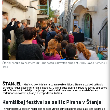
Štanjel ponuja za nekatere kulturne dogodke izvrsten ambient. Arhiv Zavda Komenski
kras
ŠTANJEL
>
Grajsko dvorišče in starodavne ozke uličice v Štanjelu bodo od petka do
prihodnje nedelje polne kulture in umetnosti. Glavnino dogajanja si bosta razdelila oba konca
tedna. Ta sobota in nedelja ponujata pripovedovalski seminar in nastope udeležencev,
performans o Kosovelu, branje s terapevtskim kužkom ...
Kamišibaj festival se seli iz Pirana v Štanjel
Prihodnji petek, soboto in nedeljo pa se bodo vrstile kamišibaj predstave za otroke in odrasle.