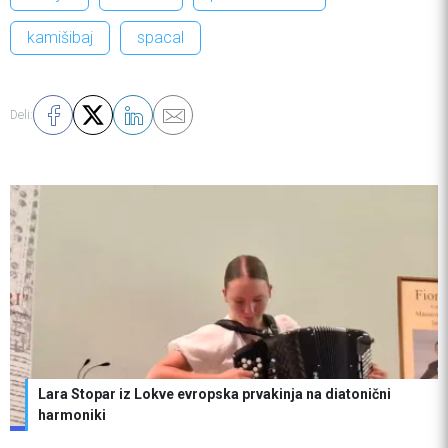
kamišibaj
spacal
Deli:
Lara Stopar iz Lokve evropska prvakinja na diatonični
harmoniki