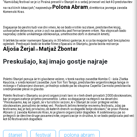
“Kamišibaj festival se je iz Pirana preselil v Štanjel in s seboj prinesel več kot 40 predstavitev
Polona Abram
na različnih lokacijah,” napoveduje
, direktorica javnega zavoda
Komenski Kras.
Dogajanje bo pestro tudi vse dni vmes, ko se bodo vrstile razstave, predstavitve knjig,
ustvarjalne delavnice, urice z osli na pašniku pod Ferrarijevem vrtom. Na stojnicah bodo
naprodaj izdelki unikatnega oblikovanja, umetnostne obrti in domačih kmetij.
V četrtek bo večer namenjen Spacalu in 30-letnici galerije, ki si jo bo mogoče tudi brezplačno
ogledati. Predvajali bodo še kratke filme o Spacalu in Štanjelu, gosta bosta režiserja
Aljoša Žerjal
Matjaž Žbontar
in
.
Preskušajo, kaj imajo gostje najraje
Poletni Štanjel ponuja še tri glasbene večere; v torek nastop zasedbe Kombo C - šola Zlatka
Kaučiča, v sredo koncert zasedbe Jure Tori Tori Tango, predstavitev argentinskega tanga in
milongo v Fabianijevi dvorani, prihodnjo soboto pa bo skupina Capella Carniola predstavila
srednjeveške plese in glasbo.
Poletni festival v Štanjelu so prvič organizirali lani in v treh dneh privabili 2000 obiskovalcev,
kar je organizatorje prijetno presenetilo. Letos so dogajanje raztegnili na deset dni.
“Preskušamo, kaj se zgodi, če v turistični sezoni, ki v Štanjel že sicer pritegne veliko
obiskovalcev, ponudimo še nekaj več. Postaviti želimo temelje resnemu festivalu, zdaj pa
testiramo, kaj je bolj privlačno, ob katerih dnevih so dogodki bolje obiskani,” še pravi Polona
Abram iz zavoda Komenski Kras, ki je glavni organizator dogodkov. K sodelovanju pa so
pritegnili še številne druge posameznike, organizacije in društva, ki se bodo podpisala pod več
kot 60 festivalskih dogodkov.
štanjel
festival
polona abram