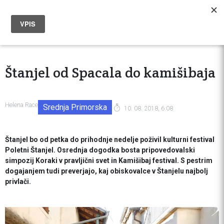
Štanjel od Spacala do kamišibaja
Helena Race
Srednja Primorska
10. 08. 2018, 6:08
Štanjel bo od petka do prihodnje nedelje poživil kulturni festival
Poletni Štanjel. Osrednja dogodka bosta pripovedovalski
simpozij Koraki v pravljični svet in Kamišibaj festival. S pestrim
dogajanjem tudi preverjajo, kaj obiskovalce v Štanjelu najbolj
privlači.