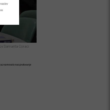
pisov.Samanta Coraci
 je zaznamovalo nasprotovanje