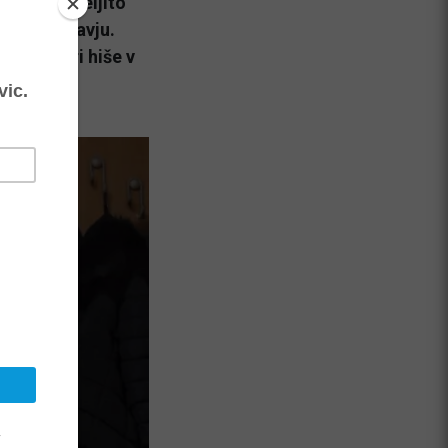
še eno temeljito
evnem zdravju.
e za štiri hiše v