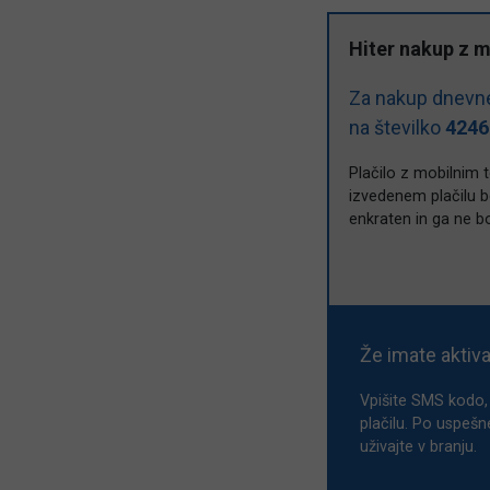
Hiter nakup z 
Za nakup dnevne
na številko
4246
Plačilo z mobilnim 
izvedenem plačilu bo
enkraten in ga ne b
Že imate aktiv
Vpišite SMS kodo, 
plačilu. Po uspešn
uživajte v branju.