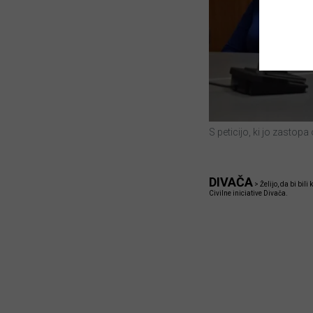
S peticijo, ki jo zastop
DIVAČA
>
Želijo, da bi bil
Civilne iniciative Divača.