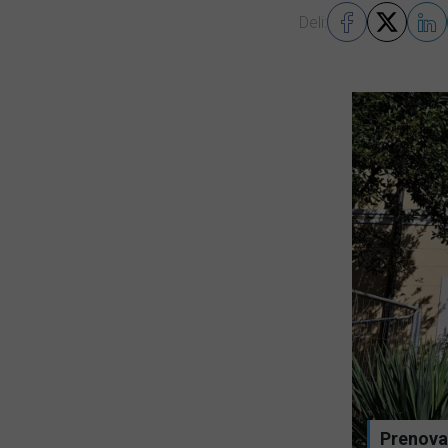
Deli:
, ideolog SDS Jambrek o ignoriranju
Prenova 