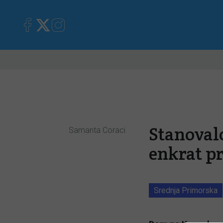
Primorska
Kronika
Mnen
Stanoval
Samanta Coraci
enkrat pr
Srednja Primorska