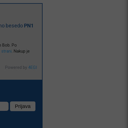
čno besedo
PN1
n Bob. Po
i strani
. Nakup je
Powered by
4EGI