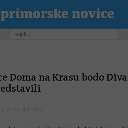
ja
Slovenija
Svet
Kultura
Šport
P
ce Doma na Krasu bodo Div
edstavili
24. 02. 2022, 6:02