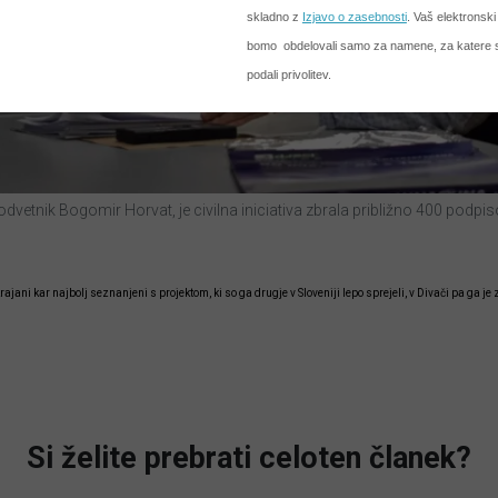
a odvetnik Bogomir Horvat, je civilna iniciativa zbrala približno 400 pod
i krajani kar najbolj seznanjeni s projektom, ki so ga drugje v Sloveniji lepo sprejeli, v Divači pa ga
Si želite prebrati celoten članek?