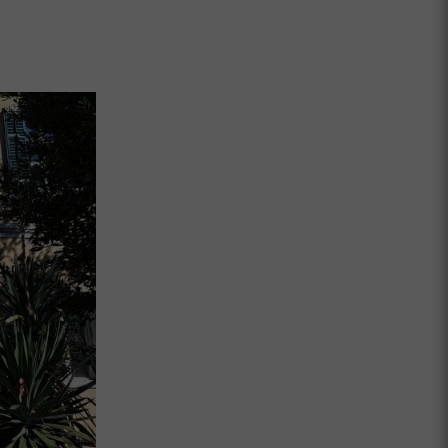
Pri sečnji dreves na območju Idrijskih K
letni delavec