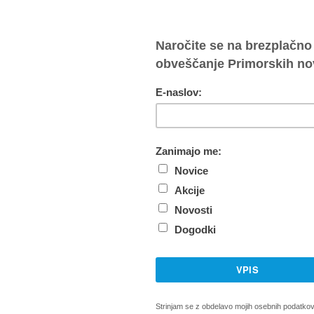
 sodelovanju z divaško občino v dveh tednih pripravil 
ekta stanovanjskih skupnosti za ljudi s težavami v duš
ili v torek zvečer po burni razpravi na Občini Divača. Gr