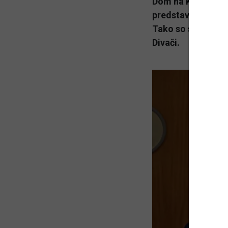
Dom na Krasu bo v
predstavitev proj
Tako so se dogovor
Divači.