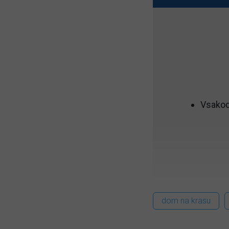
Vsakod
dom na krasu