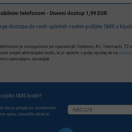
mobilnim telefonom - Dnevni dostop 1,99 EUR
ga dostopa do vseh spletnih vsebin pošljite SMS s klju
.
telefonom je omogočeno pri operaterjih Telekom, A1, Telemach, T2 i
ste prejeli aktivacijsko kodo, ki jo vpišete v polje spodaj ali na
prijavn
omo samodejno obnavljali.
acijsko SMS kodo?
ki ste jo prejeli po izvedenem
em vpisu, osvežite stran in