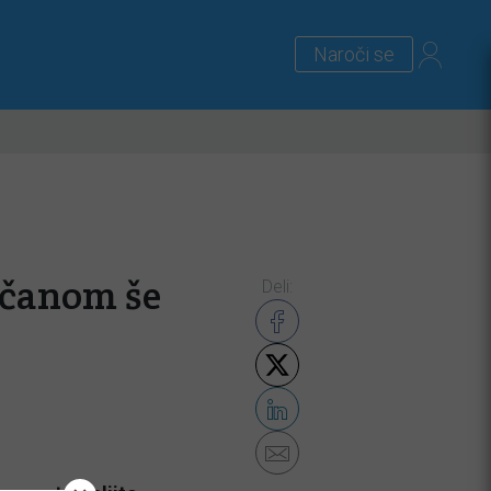
Naroči se
lus
Zanimivosti
Priloge
ačanom še
Deli: