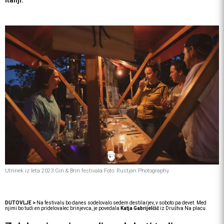
Italiji.
Utrinek iz leta 2023 Gin & Brin festivala
Foto: Rustjan Photography
DUTOVLJE >
Na festivalu bo danes sodelovalo sedem destilarjev, v soboto pa devet. Med
njimi bo tudi en pridelovalec brinjevca, je povedala
Katja Gabrijelčič
iz Društva Na placu.