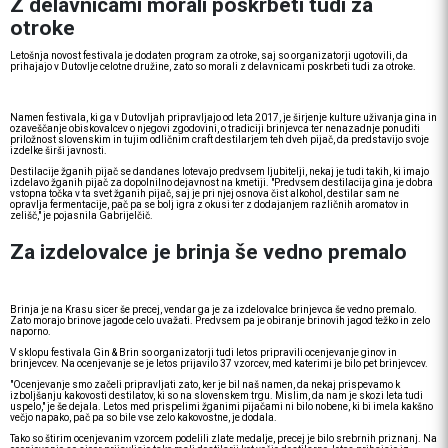
Z delavnicami morali poskrbeti tudi za
otroke
Letošnja novost festivala je dodaten program za otroke, saj so organizatorji ugotovili, da
prihajajo v Dutovlje celotne družine, zato so morali z delavnicami poskrbeti tudi za otroke.
Namen festivala, ki ga v Dutovljah pripravljajo od leta 2017, je širjenje kulture uživanja gina in
ozaveščanje obiskovalcev o njegovi zgodovini, o tradiciji brinjevca ter nenazadnje ponuditi
priložnost slovenskim in tujim odličnim craft destilarjem teh dveh pijač, da predstavijo svoje
izdelke širši javnosti.
Destilacije žganih pijač se dandanes lotevajo predvsem ljubitelji, nekaj je tudi takih, ki imajo
izdelavo žganih pijač za dopolnilno dejavnost na kmetiji. "Predvsem destilacija gina je dobra
vstopna točka v ta svet žganih pijač, saj je pri njej osnova čist alkohol, destilar sam ne
opravlja fermentacije, pač pa se bolj igra z okusi ter z dodajanjem različnih aromatov in
zelišč," je pojasnila Gabrijelčič.
Za izdelovalce je brinja še vedno premalo
Brinja je na Krasu sicer še precej, vendar ga je za izdelovalce brinjevca še vedno premalo.
Zato morajo brinove jagode celo uvažati. Predvsem pa je obiranje brinovih jagod težko in zelo
naporno.
V sklopu festivala Gin & Brin so organizatorji tudi letos pripravili ocenjevanje ginov in
brinjevcev. Na ocenjevanje se je letos prijavilo 37 vzorcev, med katerimi je bilo pet brinjevcev.
"Ocenjevanje smo začeli pripravljati zato, ker je bil naš namen, da nekaj prispevamo k
izboljšanju kakovosti destilatov, ki so na slovenskem trgu. Mislim, da nam je skozi leta tudi
uspelo," je še dejala. Letos med prispelimi žganimi pijačami ni bilo nobene, ki bi imela kakšno
večjo napako, pač pa so bile vse zelo kakovostne, je dodala.
Tako so štirim ocenjevanim vzorcem podelili zlate medalje, precej je bilo srebrnih priznanj. Na