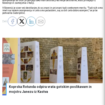
ocenjevanje se sicer prijavljajo tako mali destilarji kot večje destilarne, letos prihajajo iz
Slovenije in zamejstva v Italiji.
V Sloveniji je sicer več destilarjev, ki so znani in priznani tudi svetovnem merilu. "Tudi njih smo
imeli na našem ocenjevanju in zelo smo počaščeni, saj so bili zelo dobro ocenjeni," se je še
pohvalila Gabrijelčič.
Deli:
Koprska Rotunda odpira vrata gotskim poslikavam in
mojstru Janezu iz Kastva