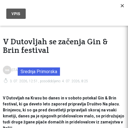
V Dutovljah se začenja Gin &
Brin festival
STA
Srednja Primorska
3. 07. 2026, 12:51
, posodobljeno:
4. 07. 2026, 8:25
V Dutovljah na Krasu bo danes in v soboto potekal Gin & Brin
festival, ki ga deveto leto zapored pripravlja Društvo Na placu.
Brinjevcu, ki so ga pred desetletji pripravljali skoraj na vsaki
kmetiji, danes pa je njegovih pridelovalcev malo, se pridružujejo
tudi druge žgane pijače domačih in pridelovalcev iz zamejstva v