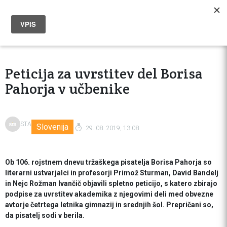
Peticija za uvrstitev del Borisa
Pahorja v učbenike
STA
Slovenija
29. 08. 2019, 13:08
Ob 106. rojstnem dnevu tržaškega pisatelja Borisa Pahorja so
literarni ustvarjalci in profesorji Primož Sturman, David Bandelj
in Nejc Rožman Ivančič objavili spletno peticijo, s katero zbirajo
podpise za uvrstitev akademika z njegovimi deli med obvezne
avtorje četrtega letnika gimnazij in srednjih šol. Prepričani so,
da pisatelj sodi v berila.