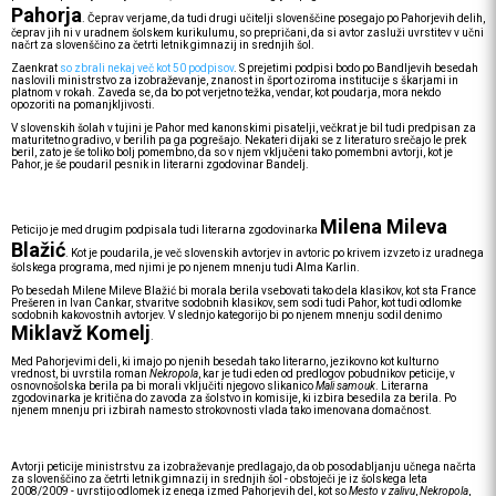
Pahorja
. Čeprav verjame, da tudi drugi učitelji slovenščine posegajo po Pahorjevih delih,
čeprav jih ni v uradnem šolskem kurikulumu, so prepričani, da si avtor zasluži uvrstitev v učni
načrt za slovenščino za četrti letnik gimnazij in srednjih šol.
Zaenkrat
so zbrali nekaj več kot 50 podpisov
. S prejetimi podpisi bodo po Bandljevih besedah
naslovili ministrstvo za izobraževanje, znanost in šport oziroma institucije s škarjami in
platnom v rokah. Zaveda se, da bo pot verjetno težka, vendar, kot poudarja, mora nekdo
opozoriti na pomanjkljivosti.
V slovenskih šolah v tujini je Pahor med kanonskimi pisatelji, večkrat je bil tudi predpisan za
maturitetno gradivo, v berilih pa ga pogrešajo. Nekateri dijaki se z literaturo srečajo le prek
beril, zato je še toliko bolj pomembno, da so v njem vključeni tako pomembni avtorji, kot je
Pahor, je še poudaril pesnik in literarni zgodovinar Bandelj.
Milena Mileva
Peticijo je med drugim podpisala tudi literarna zgodovinarka
Blažić
. Kot je poudarila, je več slovenskih avtorjev in avtoric po krivem izvzeto iz uradnega
šolskega programa, med njimi je po njenem mnenju tudi Alma Karlin.
Po besedah Milene Mileve Blažić bi morala berila vsebovati tako dela klasikov, kot sta France
Prešeren in Ivan Cankar, stvaritve sodobnih klasikov, sem sodi tudi Pahor, kot tudi odlomke
sodobnih kakovostnih avtorjev. V slednjo kategorijo bi po njenem mnenju sodil denimo
Miklavž Komelj
.
Med Pahorjevimi deli, ki imajo po njenih besedah tako literarno, jezikovno kot kulturno
vrednost, bi uvrstila roman
Nekropola
, kar je tudi eden od predlogov pobudnikov peticije, v
osnovnošolska berila pa bi morali vključiti njegovo slikanico
Mali samouk
. Literarna
zgodovinarka je kritična do zavoda za šolstvo in komisije, ki izbira besedila za berila. Po
njenem mnenju pri izbirah namesto strokovnosti vlada tako imenovana domačnost.
Avtorji peticije ministrstvu za izobraževanje predlagajo, da ob posodabljanju učnega načrta
za slovenščino za četrti letnik gimnazij in srednjih šol - obstoječi je iz šolskega leta
2008/2009 - uvrstijo odlomek iz enega izmed Pahorjevih del, kot so
Mesto v zalivu
,
Nekropola
,