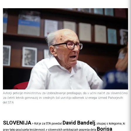
Avtorji peticije ministrstvu za izobraževanje predlagajo, da v učni načrt za slovenščino
za četrti letnik gimnazij in srednjih šol uvrstijo odlomek iz enega izmed Pahorjevih
del.STA
SLOVENIJA
David Bandelj
>
Kot je za STA povedal
, skupaj s kolegoma, ki
Borisa
prav tako poučujeta književnost, v slovenskih antologijah pogreša dela