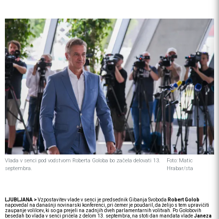
Vlada v senci pod vodstvom Roberta Goloba bo začela delovati 13.
Foto: Matic
septembra.
Hrabar/sta
LJUBLJANA >
Vzpostavitev vlade v senci je predsednik Gibanja Svoboda
Robert Golob
napovedal na današnji novinarski konferenci, pri čemer je poudaril, da želijo s tem upravičiti
zaupanje volilcev, ki so ga prejeli na zadnjih dveh parlamentarnih volitvah. Po Golobovih
besedah bo vlada v senci pričela z delom 13. septembra, na stoti dan mandata vlade
Janeza