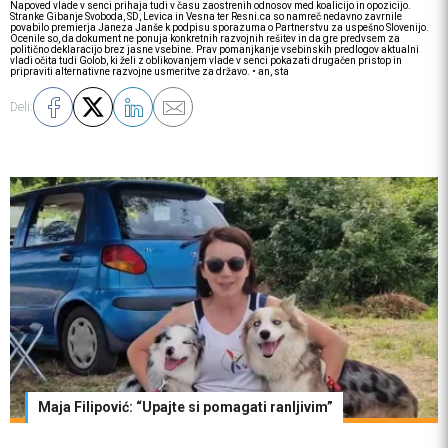
Napoved vlade v senci prihaja tudi v času zaostrenih odnosov med koalicijo in opozicijo.
Stranke Gibanje Svoboda, SD, Levica in Vesna ter Resni.ca so namreč nedavno zavrnile
povabilo premierja Janeza Janše k podpisu sporazuma o Partnerstvu za uspešno Slovenijo.
Ocenile so, da dokument ne ponuja konkretnih razvojnih rešitev in da gre predvsem za
politično deklaracijo brez jasne vsebine. Prav pomanjkanje vsebinskih predlogov aktualni
vladi očita tudi Golob, ki želi z oblikovanjem vlade v senci pokazati drugačen pristop in
pripraviti alternativne razvojne usmeritve za državo. • an, sta
Deli:
Maja Filipović: “Upajte si pomagati ranljivim”