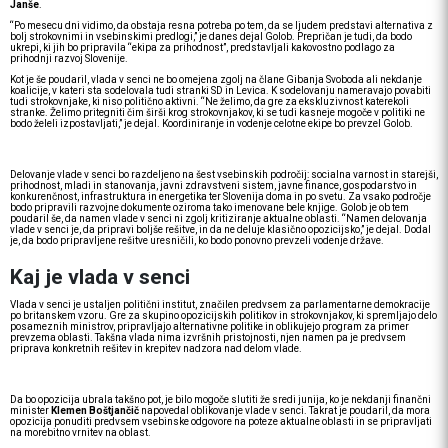
Janše
.
“Po mesecu dni vidimo, da obstaja resna potreba po tem, da se ljudem predstavi alternativa z
bolj strokovnimi in vsebinskimi predlogi,” je danes dejal Golob. Prepričan je tudi, da bodo
ukrepi, ki jih bo pripravila “ekipa za prihodnost”, predstavljali kakovostno podlago za
prihodnji razvoj Slovenije.
Kot je še poudaril, vlada v senci ne bo omejena zgolj na člane Gibanja Svoboda ali nekdanje
koalicije, v kateri sta sodelovala tudi stranki SD in Levica. K sodelovanju nameravajo povabiti
tudi strokovnjake, ki niso politično aktivni. “Ne želimo, da gre za ekskluzivnost katerekoli
stranke. Želimo pritegniti čim širši krog strokovnjakov, ki se tudi kasneje mogoče v politiki ne
bodo želeli izpostavljati,” je dejal. Koordiniranje in vodenje celotne ekipe bo prevzel Golob.
Delovanje vlade v senci bo razdeljeno na šest vsebinskih področij: socialna varnost in starejši,
prihodnost, mladi in stanovanja, javni zdravstveni sistem, javne finance, gospodarstvo in
konkurenčnost, infrastruktura in energetika ter Slovenija doma in po svetu. Za vsako področje
bodo pripravili razvojne dokumente oziroma tako imenovane bele knjige. Golob je ob tem
poudaril še, da namen vlade v senci ni zgolj kritiziranje aktualne oblasti. “Namen delovanja
vlade v senci je, da pripravi boljše rešitve, in da ne deluje klasično opozicijsko,” je dejal. Dodal
je, da bodo pripravljene rešitve uresničili, ko bodo ponovno prevzeli vodenje države.
Kaj je vlada v senci
Vlada v senci je ustaljen politični institut, značilen predvsem za parlamentarne demokracije
po britanskem vzoru. Gre za skupino opozicijskih politikov in strokovnjakov, ki spremljajo delo
posameznih ministrov, pripravljajo alternativne politike in oblikujejo program za primer
prevzema oblasti. Takšna vlada nima izvršnih pristojnosti, njen namen pa je predvsem
priprava konkretnih rešitev in krepitev nadzora nad delom vlade.
Da bo opozicija ubrala takšno pot, je bilo mogoče slutiti že sredi junija, ko je nekdanji finančni
minister
Klemen Boštjančič
napovedal oblikovanje vlade v senci. Takrat je poudaril, da mora
opozicija ponuditi predvsem vsebinske odgovore na poteze aktualne oblasti in se pripravljati
na morebitno vrnitev na oblast.