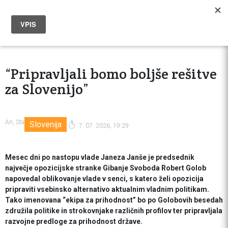
“Pripravljali bomo boljše rešitve
za Slovenijo”
An, Sta
Slovenija
7. 07. 2026, 19:29
Mesec dni po nastopu vlade Janeza Janše je predsednik
največje opozicijske stranke Gibanje Svoboda Robert Golob
napovedal oblikovanje vlade v senci, s katero želi opozicija
pripraviti vsebinsko alternativo aktualnim vladnim politikam.
Tako imenovana “ekipa za prihodnost” bo po Golobovih besedah
združila politike in strokovnjake različnih profilov ter pripravljala
razvojne predloge za prihodnost države.