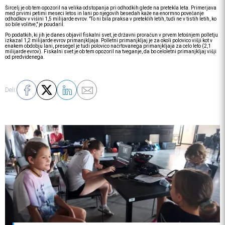
Šircelj je ob tem opozoril na velika odstopanja pri odhodkih glede na pretekla leta. Primerjava
med prvimi petimi meseci letos in lani po njegovih besedah kaže na enormno povečanje
odhodkov v višini 1,5 milijarde evrov. "To ni bila praksa v preteklih letih, tudi ne v tistih letih, ko
so bile volitve," je poudaril.
Po podatkih, ki jih je danes objavil fiskalni svet, je državni proračun v prvem letošnjem polletju
izkazal 1,2 milijarde evrov primanjkljaja. Polletni primanjkljaj je za okoli polovico višji kot v
enakem obdobju lani, presegel je tudi polovico načrtovanega primanjkljaja za celo leto (2,1
milijarde evrov). Fiskalni svet je ob tem opozoril na tveganje, da bo celoletni primanjkljaj višji
od predvidenega.
Deli: