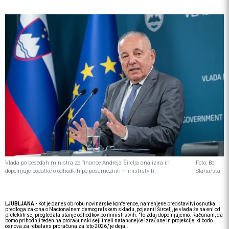
Vlada po besedah ministra za finance Andreja Širclja analizira in
Foto: Bor
dopolnjuje podatke o odhodkih po posameznih ministrstvih.
Slana/sta
LJUBLJANA
• Kot je danes ob robu novinarske konference, namenjene predstavitvi osnutka
predloga zakona o Nacionalnem demografskem skladu, pojasnil Šircelj, je vlada že na eni od
preteklih sej pregledala stanje odhodkov po ministrstvih. "To zdaj dopolnjujemo. Računam, da
bomo prihodnji teden na proračunski seji imeli natančnejše izračune in projekcije, ki bodo
osnova za rebalans proračuna za leto 2026," je dejal.