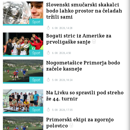
Slovenski smučarski skakalci
bodo lahko prostor na čeladah
tržili sami
Šport
6. 08. 2026, 14:28
Bogati stric iz Amerike za
prvoligaške sanje
Šport
6. 08. 2026, 4:50
Nogometašice Primorja bodo
začele kasneje
Šport
5. 08. 2026, 18:24
Na Livku so spravili pod streho
že 44. turnir
Šport
5. 08. 2026, 17:35
Primorski ekipi za zgornjo
polovico