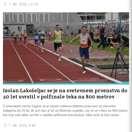
7. 08. 2026, 12:18
Izolan Lakošeljac se je na svetovnem prvenstvu do
20 let uvrstil v polfinale teka na 800 metrov
V ameriškem mestu Eugene se je začelo svetovno atletsko prvenstvo za starostno
kategorijo do 20 let. Že prvi dan je bil za Slovenijo uspešen, saj so se v teku na 800 metrov
kar trije naši atleti uvrstili v sobotno polfinalno preizkušnjo. Med njimi je tudi Izolan
Benjamin Lakošeljac.
7. 08. 2026, 4:45