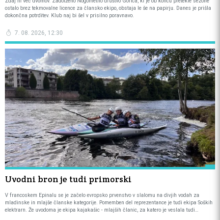
Zdaj ni več dvomov. Zadolženo Nogometno društvo Gorica, ki je ob koncu pretekle sezone
ostalo brez tekmovalne licence za člansko ekipo, obstaja le še na papirju. Danes je prišla
dokončna potrditev. Klub naj bi šel v prisilno poravnavo.
7. 08. 2026, 12:30
Uvodni bron je tudi primorski
V francoskem Epinalu se je začelo evropsko prvenstvo v slalomu na divjih vodah za
mladinske in mlajše članske kategorije. Pomemben del reprezentance je tudi ekipa Soških
elektrarn. Že uvodoma je ekipa kajakašic - mlajših članic, za katero je veslala tudi
Primorka Sara Belingar, osvojila bronasto odličje.