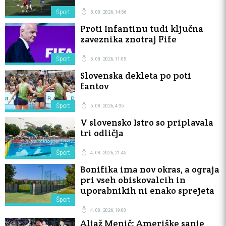
Šport
5. 08. 2026, 14:56
Proti Infantinu tudi ključna
zaveznika znotraj Fife
Šport
5. 08. 2026, 11:05
Slovenska dekleta po poti
fantov
Šport
5. 08. 2026, 4:35
V slovensko Istro so priplavala
tri odličja
Šport
4. 08. 2026, 21:45
Bonifika ima nov okras, a ograja
pri vseh obiskovalcih in
uporabnikih ni enako sprejeta
Šport
4. 08. 2026, 19:00
Aljaž Menič: Ameriške sanje